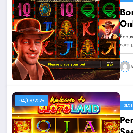
Bon
On
Me
Bonus 
cara 
A
04/08/2025
SLOT
Per
Saa