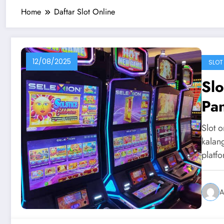
Home
Daftar Slot Online
12/08/2025
SLOT
Slo
Pa
Be
Slot 
kalan
platf
A