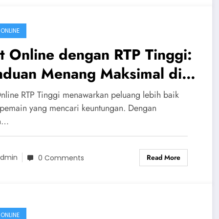
 ONLINE
t Online dengan RTP Tinggi:
nduan Menang Maksimal di
mainan Favorit
Online RTP Tinggi menawarkan peluang lebih baik
 pemain yang mencari keuntungan. Dengan
n…
Read More
dmin
0 Comments
 ONLINE