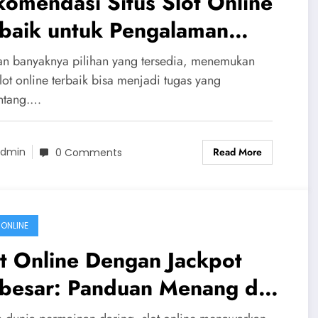
omendasi Situs Slot Online
rbaik untuk Pengalaman
rmain yang Optimal
n banyaknya pilihan yang tersedia, menemukan
slot online terbaik bisa menjadi tugas yang
ntang.…
Read More
dmin
0 Comments
 ONLINE
t Online Dengan Jackpot
rbesar: Panduan Menang dan
ategi Terbaik