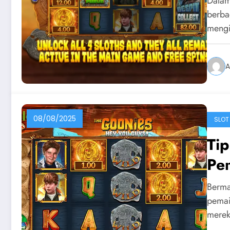
Dalam
berba
meng
A
08/08/2025
SLOT
Tip
Pem
Me
Berma
pemai
mere