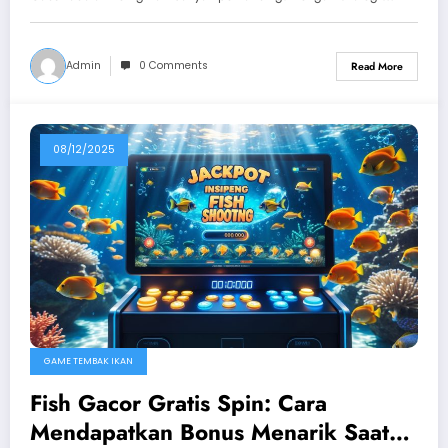
Admin
0 Comments
Read More
08/12/2025
GAME TEMBAK IKAN
Fish Gacor Gratis Spin: Cara
Mendapatkan Bonus Menarik Saat