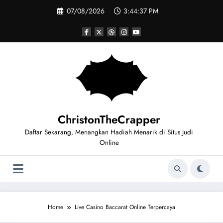
Skip
07/08/2026
3:44:38 PM
to
content
ChristonTheCrapper
Daftar Sekarang, Menangkan Hadiah Menarik di Situs Judi
Online
Home
Live Casino Baccarat Online Terpercaya