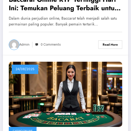
Ini: Temukan Peluang Terbaik untuk
Menang
Dalam dunia perjudian online, Baccarat telah menjadi salah satu
permainan paling populer. Banyak pemain tertarik…
Admin
0 Comments
Read More
24/08/2025
CASINO ONLINE