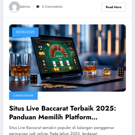
Admin
0 Comments
Read More
01/09/2025
CASINO ONLINE
Situs Live Baccarat Terbaik 2025:
Panduan Memilih Platform
Terpercaya dan Menarik
Situs Live Baccarat semakin populer di kalangan penggemar
permainan judi online. Pada tahun 2025, terdapat…