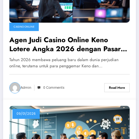
CASINO ONLINE
Agen Judi Casino Online Keno
Lotere Angka 2026 dengan Pasaran
Lengkap dan Odds Tinggi
Tahun 2026 membawa peluang baru dalam dunia perjudian
online, terutama untuk para penggemar Keno dan…
Admin
0 Comments
Read More
09/01/2026