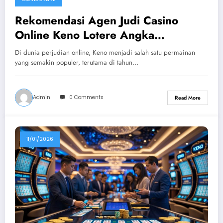
Rekomendasi Agen Judi Casino
Online Keno Lotere Angka
Terpopuler Tahun 2026
Di dunia perjudian online, Keno menjadi salah satu permainan
yang semakin populer, terutama di tahun…
Admin
0 Comments
Read More
11/01/2026