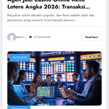
Lotere Angka 2026: Transaksi
Cepat dan Aman
Perjudian online semakin populer, dan Keno adalah salah satu
permainan yang menarik minat banyak pemain.…
Admin
0 Comments
Read More
12/01/2026
CASINO ONLINE