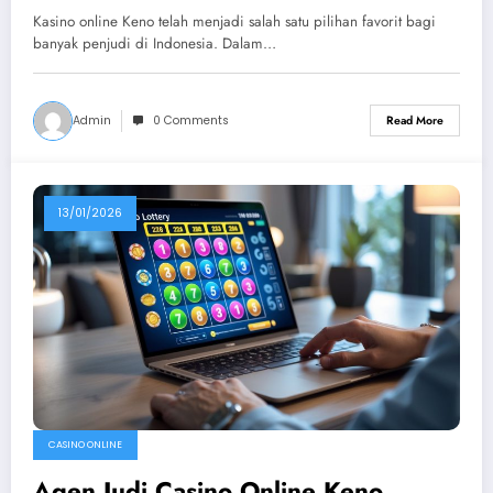
Terpercaya 2026: Panduan Memilih
Kasino online Keno telah menjadi salah satu pilihan favorit bagi
dan Bermain dengan Aman
banyak penjudi di Indonesia. Dalam…
Admin
0 Comments
Read More
13/01/2026
CASINO ONLINE
Agen Judi Casino Online Keno