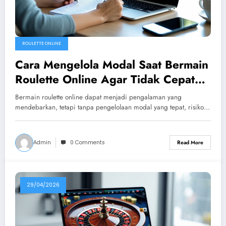
ROULETTE ONLINE
Cara Mengelola Modal Saat Bermain
Roulette Online Agar Tidak Cepat
Bangkrut: Strategi Terbaik untuk
Bermain roulette online dapat menjadi pengalaman yang
Sukses
mendebarkan, tetapi tanpa pengelolaan modal yang tepat, risiko…
Admin
0 Comments
Read More
29/04/2026