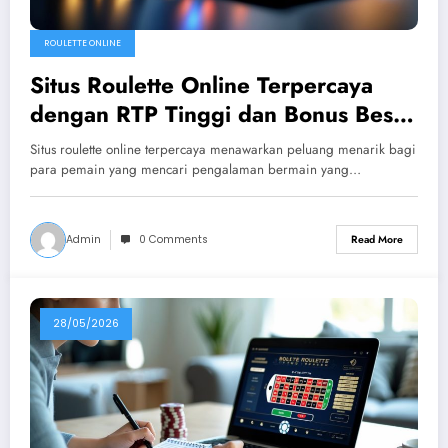
ROULETTE ONLINE
Situs Roulette Online Terpercaya
dengan RTP Tinggi dan Bonus Besar
untuk Menang Lebih Banyak
Situs roulette online terpercaya menawarkan peluang menarik bagi
para pemain yang mencari pengalaman bermain yang…
Admin
0 Comments
Read More
28/05/2026