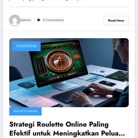
Admin
0 Comments
Read More
03/06/2026
ROULETTE ONLINE
Strategi Roulette Online Paling
Efektif untuk Meningkatkan Peluang