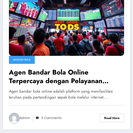
BANDAR BOLA
Agen Bandar Bola Online
Terpercaya dengan Pelayanan
Terbaik dan Keamanan Tinggi
Agen bandar bola online adalah platform yang memfasilitasi
taruhan pada pertandingan sepak bola melalui internet.…
Admin
0 Comments
Read More