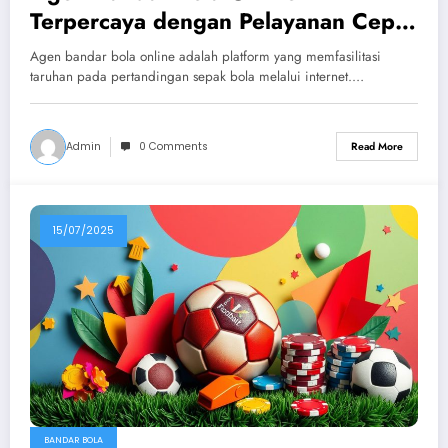
Terpercaya dengan Pelayanan Cepat
dan Aman
Agen bandar bola online adalah platform yang memfasilitasi
taruhan pada pertandingan sepak bola melalui internet.…
Admin
0 Comments
Read More
15/07/2025
BANDAR BOLA