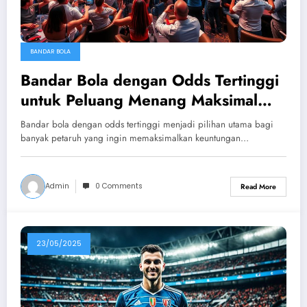
BANDAR BOLA
Bandar Bola dengan Odds Tertinggi
untuk Peluang Menang Maksimal
2025
Bandar bola dengan odds tertinggi menjadi pilihan utama bagi
banyak petaruh yang ingin memaksimalkan keuntungan…
Admin
0 Comments
Read More
23/05/2025