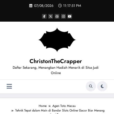
Skip
07/08/2026
11:17:52 PM
to
content
ChristonTheCrapper
Daftar Sekarang, Menangkan Hadiah Menarik di Situs Judi
Online
Home
Agen Toto Macau
Tehnik Tepat dalam Main di Bandar Slots Online Gacor Biar Menang