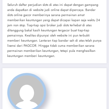
Seluruh daftar perjudian slots di atas ini dapat dengan gampang
anda dapatkan di website judi online dapat dipercaya. Bandar
slots online gacor memberinya sarana permainan amat
memberikan keuntungan yang dapat dicapai kapan saja waktu 24
jam non stop. Tiap-tiap opsi broker judi slots terhebat di atas
ditanggung bakal kasih keuntungan tergacor buat tiap-tiap
pemainnya. Kwalitas dipunyai oleh website ini pun terbukti
memberi keuntungan. Lantaran tiap bandar sah di atas telah punya
lisensi dari PAGCOR. Hingga tidak cuma memberikan sarana
permainan memberikan keuntungan, tetapi pula menghasilkan
keuntungan memberi keuntungan.