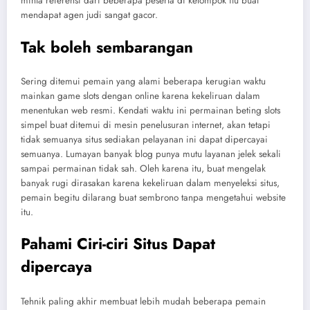
minta referensi dari beberapa peserta di kelompok itu buat
mendapat agen judi sangat gacor.
Tak boleh sembarangan
Sering ditemui pemain yang alami beberapa kerugian waktu
mainkan game slots dengan online karena kekeliruan dalam
menentukan web resmi. Kendati waktu ini permainan beting slots
simpel buat ditemui di mesin penelusuran internet, akan tetapi
tidak semuanya situs sediakan pelayanan ini dapat dipercayai
semuanya. Lumayan banyak blog punya mutu layanan jelek sekali
sampai permainan tidak sah. Oleh karena itu, buat mengelak
banyak rugi dirasakan karena kekeliruan dalam menyeleksi situs,
pemain begitu dilarang buat sembrono tanpa mengetahui website
itu.
Pahami Ciri-ciri Situs Dapat
dipercaya
Tehnik paling akhir membuat lebih mudah beberapa pemain