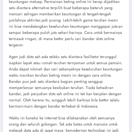
keuntungan meluap. Permainan beting online ini kerap dijadikan
satu diantara alternative terpilih buat beberapa betaruh yang
mencari selingan memberikan keuntungan di tengah-tengah
jumlahnya aktivitas jadi pusing. Lebih-lebih game taruhan mesin
ini bisa mendatangkan keseluruhan keuntungan menggapai juta-an
sampai beberapa puluh juta sehari-harinya. Cara untuk bermainya
termasuk ringan, di mana bettor perlu cari bandar slots online
tergacor.
Agen judi slots sah ada selaku satu diantara fasilitator terunggul
siapkan lapak atau rumah taruhan ternyaman untuk semua pemain.
Anda dapat nikmati dan cari sebanyaknya keseluruhan keuntungan
waktu mainkan taruhan beting mesin ini dengan cara online.
Bandar pun jadi satu diantara bagian penting sanggup
memperlancar semuanya kesibukan taruhan. Tiada kehadiran
bandar, jadi perjudian slots sah online ini tak kan berjalan dengan
normal. Oleh karena itu, sungguh lebih baiknya bila bettor selalu
bermain-main dengan bandar terhebat di Indonesia.
Waktu ini koneksi ke internet bisa dilaksanakan oleh semuanya
orang dan seluruh golongan. Tak ada batas untuk manusia untuk
melacak data ada di jagat maya. kemodernan technologi ini jadi