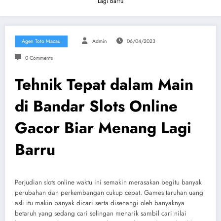
Lagi Barru
Agen Toto Macau
Admin
06/04/2023
0 Comments
Tehnik Tepat dalam Main
di Bandar Slots Online
Gacor Biar Menang Lagi
Barru
Perjudian slots online waktu ini semakin merasakan begitu banyak
perubahan dan perkembangan cukup cepat. Games taruhan uang
asli itu makin banyak dicari serta disenangi oleh banyaknya
betaruh yang sedang cari selingan menarik sambil cari nilai