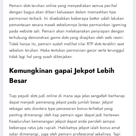
Pemain slots taruhan online yang menyediakan semua perihal
dengan bagus akan diberi keluasaan dalam memastikan tipe
permainan terbaik. Ini disebabkan beberapa bettor udah lakukan
pemantauan secara masak sebelumnya lantas permainkan igaming
pada website sah. Pemain akan melaksanakan penyiapan dengan
terhubung demonstrasi game slots yang disajikan oleh web resmi.
Tidak hanya itu, pemain sudah melihat nilai RTP slots terakhir saat
sebelum taruhan. Maka tentukan permainan gacor serta terunggul
tidak lagi hal yang susah dikerjakan.
Kemungkinan gapai Jekpot Lebih
Besar
Tiap pejudi slots judi online di mana saja jelas sangatlah berharap
dapat menjadi pemenang jekpot pada jumlah besar. Jekpot
sebagai satu diantara type penawaran bonus terhebat yang
penting dimenangi oleh tiap pemain agar dapat jadi hartawan.
Keseluruhan kemenangan jekpot dapat anda peroleh sampai
beberapa ratus juta rupiah. Hakikatnya jekpot ialah bonus amat
sukar dimenangi, juga oleh pemain professional sekalinya. Tapi