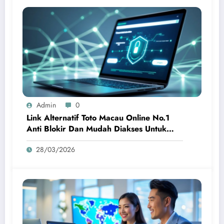
Admin
0
Link Alternatif Toto Macau Online No.1
Anti Blokir Dan Mudah Diakses Untuk
Pengalaman Bermain Optimal
28/03/2026