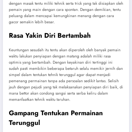
dengan masak tentu miliki tehnik serta trick yang tak disiapkan oleh
pemain yang main dengan cara spontan. Dengan demikian, tentu
peluang dalam mencapai kemungkinan menang dengan cara
gacor semakin lebih besar.
Rasa Yakin Diri Bertambah
Keuntungan sesudah itu tentu akan diperoleh oleh banyak pemain
waktu lakukan penyiapan dengan matang adalah miliki rasa
optimis yang bertambah. Dengan keyakinan diri tertinggi ini
sudah pasti membikin beberapa betaruh selalu memikir jernih dan
simpel dalam tentukan tehnik terunggul agar dapat menjadi
pemenang permainan tanpa ada persoalan sedikit lantas. Selisih
jauh dengan pejudi yang tak melaksanakan penyiapan diri baik, di
mana bettor akan condong sangsi serta serba keliru dalam
memanfaatkan tehnik waktu taruhan.
Gampang Tentukan Permainan
Terunggul