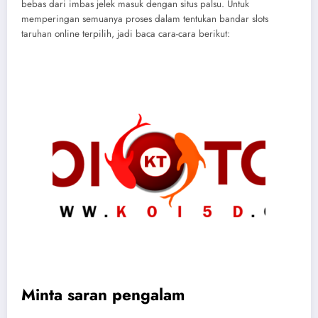
bebas dari imbas jelek masuk dengan situs palsu. Untuk
memperingan semuanya proses dalam tentukan bandar slots
taruhan online terpilih, jadi baca cara-cara berikut:
Minta saran pengalam