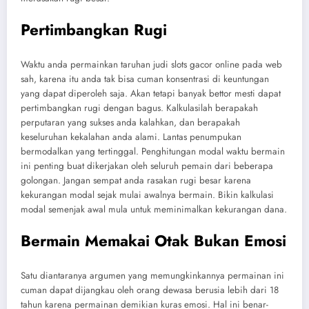
Pertimbangkan Rugi
Waktu anda permainkan taruhan judi slots gacor online pada web
sah, karena itu anda tak bisa cuman konsentrasi di keuntungan
yang dapat diperoleh saja. Akan tetapi banyak bettor mesti dapat
pertimbangkan rugi dengan bagus. Kalkulasilah berapakah
perputaran yang sukses anda kalahkan, dan berapakah
keseluruhan kekalahan anda alami. Lantas penumpukan
bermodalkan yang tertinggal. Penghitungan modal waktu bermain
ini penting buat dikerjakan oleh seluruh pemain dari beberapa
golongan. Jangan sempat anda rasakan rugi besar karena
kekurangan modal sejak mulai awalnya bermain. Bikin kalkulasi
modal semenjak awal mula untuk meminimalkan kekurangan dana.
Bermain Memakai Otak Bukan Emosi
Satu diantaranya argumen yang memungkinkannya permainan ini
cuman dapat dijangkau oleh orang dewasa berusia lebih dari 18
tahun karena permainan demikian kuras emosi. Hal ini benar-