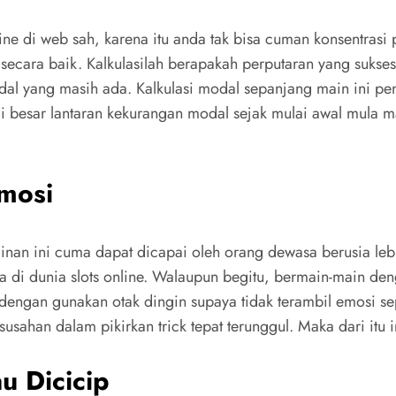
ine di web sah, karena itu anda tak bisa cuman konsentrasi 
secara baik. Kalkulasilah berapakah perputaran yang sukses
al yang masih ada. Kalkulasi modal sepanjang main ini pen
besar lantaran kekurangan modal sejak mulai awal mula mai
mosi
an ini cuma dapat dicapai oleh orang dewasa berusia leb
ada di dunia slots online. Walaupun begitu, bermain-main 
 dengan gunakan otak dingin supaya tidak terambil emosi s
ahan dalam pikirkan trick tepat terunggul. Maka dari itu 
u Dicicip