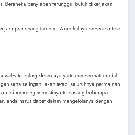
 Beraneka penyiapan terunggul butuh dikerjakan
enjadi pemenang taruhan. Akan halnya beberapa tipe
pada website paling dipercaya yaitu mencermati modal
gan serta selingan, akan tetapi seluruhnya permainan
n sah ini memang semestinya terpasang beberapa
ar, anda harus dapat dalam mengelolanya dengan