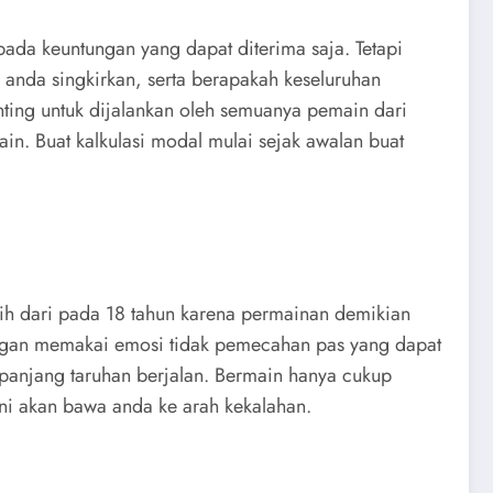
pada keuntungan yang dapat diterima saja. Tetapi
 anda singkirkan, serta berapakah keseluruhan
ting untuk dijalankan oleh semuanya pemain dari
n. Buat kalkulasi modal mulai sejak awalan buat
ih dari pada 18 tahun karena permainan demikian
dengan memakai emosi tidak pemecahan pas yang dapat
epanjang taruhan berjalan. Bermain hanya cukup
ini akan bawa anda ke arah kekalahan.