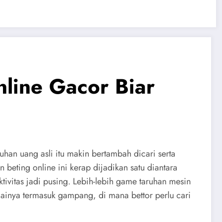
nline Gacor Biar
han uang asli itu makin bertambah dicari serta
beting online ini kerap dijadikan satu diantara
tivitas jadi pusing. Lebih-lebih game taruhan mesin
rmainya termasuk gampang, di mana bettor perlu cari