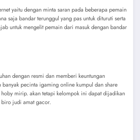
ernet yaitu dengan minta saran pada beberapa pemain
 saja bandar terunggul yang pas untuk dituruti serta
tajab untuk mengelit pemain dari masuk dengan bandar
ruhan dengan resmi dan memberi keuntungan
 banyak pecinta igaming online kumpul dan share
by mirip. akan tetapi kelompok ini dapat dijadikan
biro judi amat gacor.