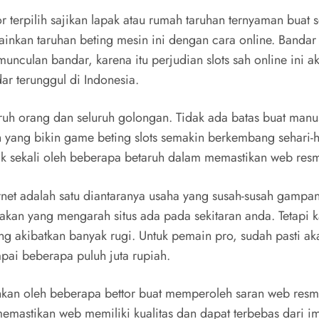
tator terpilih sajikan lapak atau rumah taruhan ternyaman bu
nkan taruhan beting mesin ini dengan cara online. Bandar 
culan bandar, karena itu perjudian slots sah online ini aka
ar terunggul di Indonesia.
luruh orang dan seluruh golongan. Tidak ada batas buat man
an yang bikin game beting slots semakin berkembang sehari-
baik sekali oleh beberapa betaruh dalam memastikan web res
rnet adalah satu diantaranya usaha yang susah-susah gampang
cakan yang mengarah situs ada pada sekitaran anda. Tetapi ka
ang akibatkan banyak rugi. Untuk pemain pro, sudah pasti ak
pai beberapa puluh juta rupiah.
ankan oleh beberapa bettor buat memperoleh saran web resmi
 memastikan web memiliki kualitas dan dapat terbebas dari 