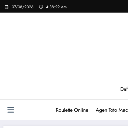
Skip
07/08/2026
4:38:30 AM
to
content
Daf
Roulette Online
Agen Toto Ma