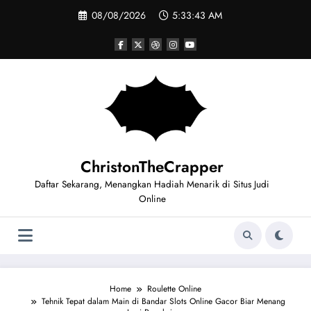
Skip
08/08/2026
5:33:44 AM
to
content
ChristonTheCrapper
Daftar Sekarang, Menangkan Hadiah Menarik di Situs Judi
Online
Home
Roulette Online
Tehnik Tepat dalam Main di Bandar Slots Online Gacor Biar Menang