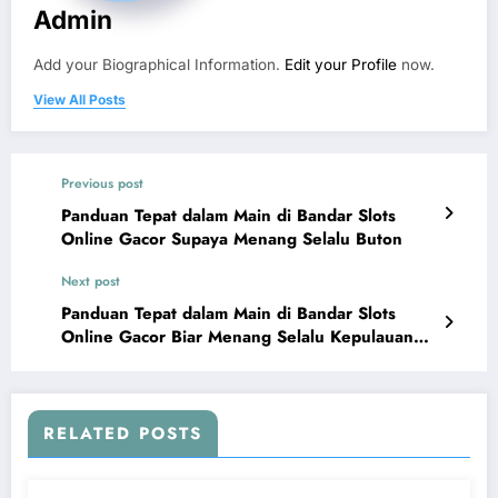
Admin
Add your Biographical Information.
Edit your Profile
now.
View All Posts
Previous post
Panduan Tepat dalam Main di Bandar Slots
Online Gacor Supaya Menang Selalu Buton
Next post
Panduan Tepat dalam Main di Bandar Slots
Online Gacor Biar Menang Selalu Kepulauan
Siau Tagulandang Biaro
RELATED POSTS