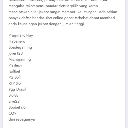
mengulas rekompensi bandar slots terpilih yang kerap
menciptakan nilai jekpot sangat memberi keuntungan. Ada sekian
banyak daftar bandar slots online gacor terhebat dapat memberi
anda keuntungan jekpot dengan jumlah tinggi.
Pragmatic Play
Habanero
Spadegaming
Joker123
Microgaming
Playtech
Isoftbet
PG Soft
RTP Slot
Ygg Drasil
Slot88
Live22
Sbobet slot
CQ9
dan sebagainya