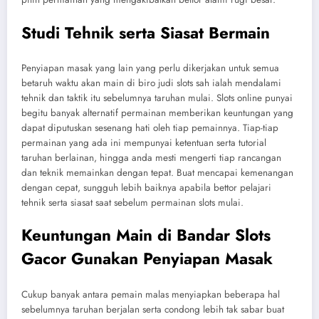
Studi Tehnik serta Siasat Bermain
Penyiapan masak yang lain yang perlu dikerjakan untuk semua
betaruh waktu akan main di biro judi slots sah ialah mendalami
tehnik dan taktik itu sebelumnya taruhan mulai. Slots online punyai
begitu banyak alternatif permainan memberikan keuntungan yang
dapat diputuskan sesenang hati oleh tiap pemainnya. Tiap-tiap
permainan yang ada ini mempunyai ketentuan serta tutorial
taruhan berlainan, hingga anda mesti mengerti tiap rancangan
dan teknik memainkan dengan tepat. Buat mencapai kemenangan
dengan cepat, sungguh lebih baiknya apabila bettor pelajari
tehnik serta siasat saat sebelum permainan slots mulai.
Keuntungan Main di Bandar Slots
Gacor Gunakan Penyiapan Masak
Cukup banyak antara pemain malas menyiapkan beberapa hal
sebelumnya taruhan berjalan serta condong lebih tak sabar buat