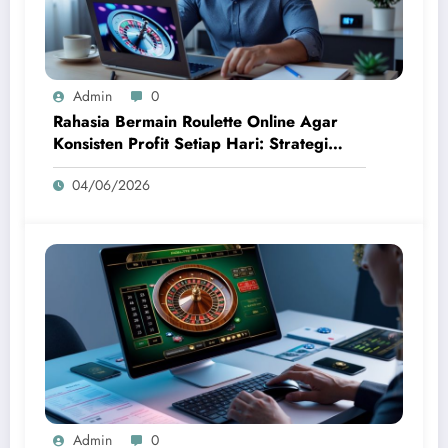
Admin
0
Rahasia Bermain Roulette Online Agar
Konsisten Profit Setiap Hari: Strategi
Sukses untuk Pemain Cerdas
04/06/2026
Admin
0