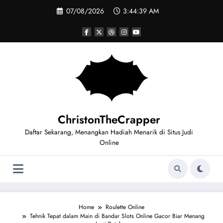
Skip
07/08/2026
3:44:40 AM
to
content
ChristonTheCrapper
Daftar Sekarang, Menangkan Hadiah Menarik di Situs Judi
Online
Home
Roulette Online
Tehnik Tepat dalam Main di Bandar Slots Online Gacor Biar Menang