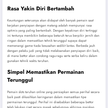
Rasa Yakin Diri Bertambah
Keuntungan seterusnya akan didapat oleh banyak pemain saat
kerjakan penyiapan dengan matang adalah mempunyai rasa
optimis yang paling bertambah. Dengan keyakinan diri tertinggi
ini tentunya membikin beberapa betaruh terus berpikir jernih dan
ringan dalam memastikan tehnik terunggul supaya dapat
memenangi game tiada kesusahan sedikit lantas. Berbeda jauh
dengan pelaku judi yang tidak melaksanakan penyiapan diri baik,
di mana bettor akan condong ragu-ragu serta serba keliru dalam
gunakan tehnik waktu taruhan.
Simpel Memastikan Permainan
Terunggul
Pemain slots taruhan online yang persiapkan semua perihal secara
baik pasti dikasihkan keringanan dalam memastikan tipe
permainan terunggul. Perihal ini disebabkan beberapa bettor
telah lakukan riset secara masak sebelumnya akhirnya mainkan