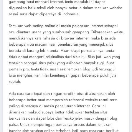
gampang buat mencari internet, tentu masalah ini dapat
digunakan baik sekali oleh banyak betaruh dalam tentukan website
resmi serta dapat dipercaya di Indonesia.
Tentukan web beting online di mesin pelacakan internet sebagai
satu diantara usaha yang susah-susah gampang. Dikarenakan waktu
menuliskannya kata rahasia di browser internet, maka bisa ada
beberapa ribu macam hasil penelusuran yang menunjuk situs
berada di kurang lebih anda. Akan tetapi persoalannya, anda
tidak dapat mengerti orisinalitas dari situs itu. Bisa jadi web yang
tentukan sebagai situs palsu yang akibatkan banyak rugi. Buat
pemain pro, tentu tidak susah saat temukan blog judi terunggul
bisa menghasilkan nilai keuntungan gapai beberapa puluh juta
rupiah.
Ada cara-cara tepat dan ringan terpilih bisa dilaksanakan oleh
beberapa bettor buat memperoleh referensi website resmi serta
paling dipercaya di mesin penelusuran internet. Cara ini
dikerjakan maksud supaya bettor tidak sukar tentukan situs
berkualitas dan dapat lolos dari resiko jelek masuk dengan blog
palsu. Untuk memperingan semuanya proses dalam tentukan
bandar slots taruhan online terhebat, jadi baca cara-cara berikut: