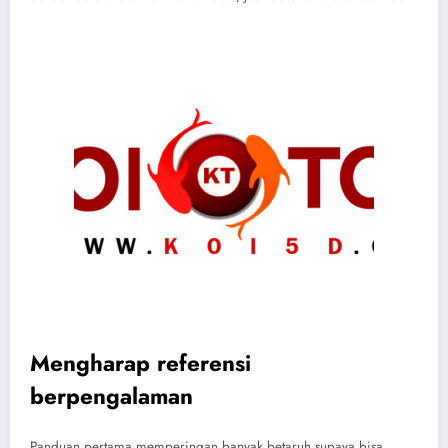
Mengharap referensi
berpengalaman
Panduan pertama memperingan banyak betaruh supaya bisa