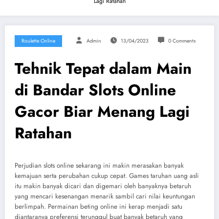
Lagi Ratahan
Roulette Online
Admin
13/04/2023
0 Comments
Tehnik Tepat dalam Main
di Bandar Slots Online
Gacor Biar Menang Lagi
Ratahan
Perjudian slots online sekarang ini makin merasakan banyak
kemajuan serta perubahan cukup cepat. Games taruhan uang asli
itu makin banyak dicari dan digemari oleh banyaknya betaruh
yang mencari kesenangan menarik sambil cari nilai keuntungan
berlimpah. Permainan beting online ini kerap menjadi satu
diantaranya preferensi terunggul buat banyak betaruh yang