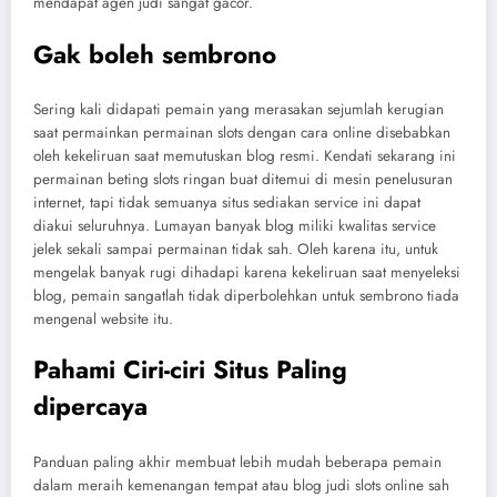
mendapat agen judi sangat gacor.
Gak boleh sembrono
Sering kali didapati pemain yang merasakan sejumlah kerugian
saat permainkan permainan slots dengan cara online disebabkan
oleh kekeliruan saat memutuskan blog resmi. Kendati sekarang ini
permainan beting slots ringan buat ditemui di mesin penelusuran
internet, tapi tidak semuanya situs sediakan service ini dapat
diakui seluruhnya. Lumayan banyak blog miliki kwalitas service
jelek sekali sampai permainan tidak sah. Oleh karena itu, untuk
mengelak banyak rugi dihadapi karena kekeliruan saat menyeleksi
blog, pemain sangatlah tidak diperbolehkan untuk sembrono tiada
mengenal website itu.
Pahami Ciri-ciri Situs Paling
dipercaya
Panduan paling akhir membuat lebih mudah beberapa pemain
dalam meraih kemenangan tempat atau blog judi slots online sah