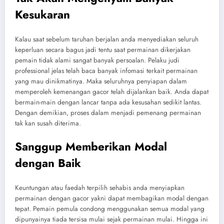
Kesukaran
Kalau saat sebelum taruhan berjalan anda menyediakan seluruh
keperluan secara bagus jadi tentu saat permainan dikerjakan
pemain tidak alami sangat banyak persoalan. Pelaku judi
professional jelas telah baca banyak infomasi terkait permainan
yang mau dinikmatinya. Maka seluruhnya penyiapan dalam
memperoleh kemenangan gacor telah dijalankan baik. Anda dapat
bermain-main dengan lancar tanpa ada kesusahan sedikit lantas.
Dengan demikian, proses dalam menjadi pemenang permainan
tak kan susah diterima.
Sanggup Memberikan Modal
dengan Baik
Keuntungan atau faedah terpilih sehabis anda menyiapkan
permainan dengan gacor yakni dapat membagikan modal dengan
tepat. Pemain pemula condong menggunakan semua modal yang
dipunyainya tiada tersisa mulai sejak permainan mulai. Hingga ini