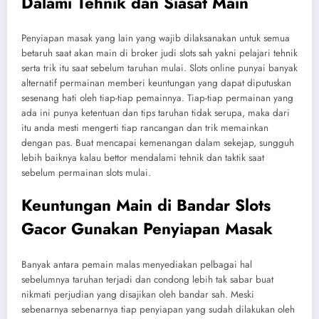
Dalami Tehnik dan Siasat Main
Penyiapan masak yang lain yang wajib dilaksanakan untuk semua
betaruh saat akan main di broker judi slots sah yakni pelajari tehnik
serta trik itu saat sebelum taruhan mulai. Slots online punyai banyak
alternatif permainan memberi keuntungan yang dapat diputuskan
sesenang hati oleh tiap-tiap pemainnya. Tiap-tiap permainan yang
ada ini punya ketentuan dan tips taruhan tidak serupa, maka dari
itu anda mesti mengerti tiap rancangan dan trik memainkan
dengan pas. Buat mencapai kemenangan dalam sekejap, sungguh
lebih baiknya kalau bettor mendalami tehnik dan taktik saat
sebelum permainan slots mulai.
Keuntungan Main di Bandar Slots
Gacor Gunakan Penyiapan Masak
Banyak antara pemain malas menyediakan pelbagai hal
sebelumnya taruhan terjadi dan condong lebih tak sabar buat
nikmati perjudian yang disajikan oleh bandar sah. Meski
sebenarnya sebenarnya tiap penyiapan yang sudah dilakukan oleh