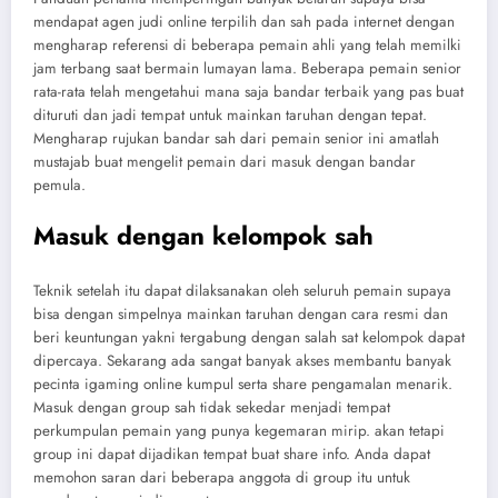
mendapat agen judi online terpilih dan sah pada internet dengan
mengharap referensi di beberapa pemain ahli yang telah memilki
jam terbang saat bermain lumayan lama. Beberapa pemain senior
rata-rata telah mengetahui mana saja bandar terbaik yang pas buat
dituruti dan jadi tempat untuk mainkan taruhan dengan tepat.
Mengharap rujukan bandar sah dari pemain senior ini amatlah
mustajab buat mengelit pemain dari masuk dengan bandar
pemula.
Masuk dengan kelompok sah
Teknik setelah itu dapat dilaksanakan oleh seluruh pemain supaya
bisa dengan simpelnya mainkan taruhan dengan cara resmi dan
beri keuntungan yakni tergabung dengan salah sat kelompok dapat
dipercaya. Sekarang ada sangat banyak akses membantu banyak
pecinta igaming online kumpul serta share pengamalan menarik.
Masuk dengan group sah tidak sekedar menjadi tempat
perkumpulan pemain yang punya kegemaran mirip. akan tetapi
group ini dapat dijadikan tempat buat share info. Anda dapat
memohon saran dari beberapa anggota di group itu untuk