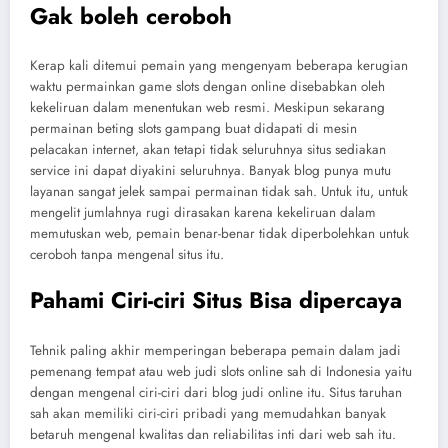
Gak boleh ceroboh
Kerap kali ditemui pemain yang mengenyam beberapa kerugian
waktu permainkan game slots dengan online disebabkan oleh
kekeliruan dalam menentukan web resmi. Meskipun sekarang
permainan beting slots gampang buat didapati di mesin
pelacakan internet, akan tetapi tidak seluruhnya situs sediakan
service ini dapat diyakini seluruhnya. Banyak blog punya mutu
layanan sangat jelek sampai permainan tidak sah. Untuk itu, untuk
mengelit jumlahnya rugi dirasakan karena kekeliruan dalam
memutuskan web, pemain benar-benar tidak diperbolehkan untuk
ceroboh tanpa mengenal situs itu.
Pahami Ciri-ciri Situs Bisa dipercaya
Tehnik paling akhir memperingan beberapa pemain dalam jadi
pemenang tempat atau web judi slots online sah di Indonesia yaitu
dengan mengenal ciri-ciri dari blog judi online itu. Situs taruhan
sah akan memiliki ciri-ciri pribadi yang memudahkan banyak
betaruh mengenal kwalitas dan reliabilitas inti dari web sah itu.