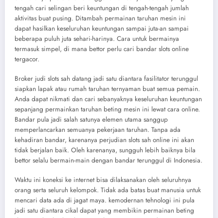
tengah cari selingan beri keuntungan di tengah-tengah jumlah
aktivitas buat pusing. Ditambah permainan taruhan mesin ini
dapat hasilkan keseluruhan keuntungan sampai juta-an sampai
beberapa puluh juta sehari-harinya. Cara untuk bermainya
termasuk simpel, di mana bettor perlu cari bandar slots online
tergacor.
Broker judi slots sah datang jadi satu diantara fasilitator terunggul
siapkan lapak atau rumah taruhan ternyaman buat semua pemain.
Anda dapat nikmati dan cari sebanyaknya keseluruhan keuntungan
sepanjang permainkan taruhan beting mesin ini lewat cara online.
Bandar pula jadi salah satunya elemen utama sanggup
memperlancarkan semuanya pekerjaan taruhan. Tanpa ada
kehadiran bandar, karenanya perjudian slots sah online ini akan
tidak berjalan baik. Oleh karenanya, sungguh lebih baiknya bila
bettor selalu bermain-main dengan bandar terunggul di Indonesia.
Waktu ini koneksi ke internet bisa dilaksanakan oleh seluruhnya
orang serta seluruh kelompok. Tidak ada batas buat manusia untuk
mencari data ada di jagat maya. kemodernan tehnologi ini pula
jadi satu diantara cikal dapat yang membikin permainan beting