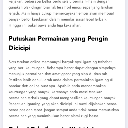
kerjakan. beberapa bettor perlu selalu bermain-main dengan
gunakan otak dingin biar tak terambil emosi sepanjang taruhan
terjadi. Main hanya cukup memercayakan emosi akan membuat
banyak bettor kesukaran dalam memikir siasat tepat terbaik.
Hingga ini bakal bawa anda tuju kekalahan.
Putuskan Permainan yang Pengin
Dicicipi
Slots taruhan online mempunyai banyak opsi igaming terhebat
yang beri keuntungan. Beberapa bettor dapat dengan simpelnya
menunjuk permainan slots amat gacor yang siap di situs sah.
Pastikan lebih dahulu arah anda dalam permainkan igaming di
bandar slots online buat apa. Apabila anda mendambakan
keuntungan yang banyak, karenanya anda mesti tentukan
permainan terbaik yang dapat menghasilkan keuntungan banyak.
Penentuan igaming yang akan dicicipi ini mesti dijalankan benar-
benar pas dan tepat. Jangan sempat anda tidak benar memutuskan
permainan yang menimbulkan bettor alami rugi besar.