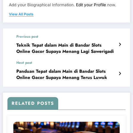
Add your Biographical Information.
Edit your Profile
now.
View All Posts
Previous post
Teknik Tepat dalam Main di Bandar Slots
Online Gacor Supaya Menang Lagi Sawerigadi
Next post
Panduan Tepat dalam Main di Bandar Slots
Online Gacor Supaya Menang Terus Luwuk
RELATED POSTS