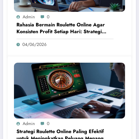
Admin
0
Rahasia Bermain Roulette Online Agar
Konsisten Profit Setiap Hari: Strategi
Sukses untuk Pemain Cerdas
04/06/2026
Admin
0
Strategi Roulette Online Paling Efektif
untuk Meningkatkan Peluang Menang