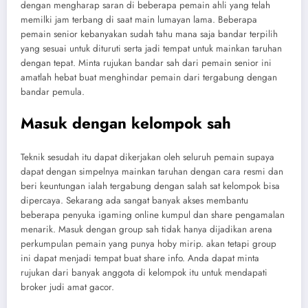
dengan mengharap saran di beberapa pemain ahli yang telah
memilki jam terbang di saat main lumayan lama. Beberapa
pemain senior kebanyakan sudah tahu mana saja bandar terpilih
yang sesuai untuk dituruti serta jadi tempat untuk mainkan taruhan
dengan tepat. Minta rujukan bandar sah dari pemain senior ini
amatlah hebat buat menghindar pemain dari tergabung dengan
bandar pemula.
Masuk dengan kelompok sah
Teknik sesudah itu dapat dikerjakan oleh seluruh pemain supaya
dapat dengan simpelnya mainkan taruhan dengan cara resmi dan
beri keuntungan ialah tergabung dengan salah sat kelompok bisa
dipercaya. Sekarang ada sangat banyak akses membantu
beberapa penyuka igaming online kumpul dan share pengamalan
menarik. Masuk dengan group sah tidak hanya dijadikan arena
perkumpulan pemain yang punya hoby mirip. akan tetapi group
ini dapat menjadi tempat buat share info. Anda dapat minta
rujukan dari banyak anggota di kelompok itu untuk mendapati
broker judi amat gacor.