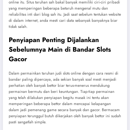
online itu. Situs taruhan sah bakal banyak memiliki ciri-ciri pribadi
yang memperingan beberapa betaruh mengenal mutu dan
reliabilitas inti dari blog sah itu. Jadi saat sebelum tentukan website
di dalam internet, anda mesti cari data sebanyak banyaknya biar
tidak salah.
Penyiapan Penting Dijalankan
Sebelumnya Main di Bandar Slots
Gacor
Dalam permainkan taruhan judi slots online dengan cara resmi di
bandar paling dipercaya, ada sekian banyak soal mesti menjadi
perhatian oleh banyak bettor biar terus-menerus mendukung
permainan bermutu dan beri keuntungan. Tiap-tiap permainan
yang telah dilakukan penyiapan begitu masak ini tentu akan
memperingan beberapa bettor dalam mencapai kelapangan
dalam jadi pemenang game secara banyak dan gacor. Bermacam
penyiapan terunggul butuh dikerjakan oleh banyak bettor ini sudah
pasti sangatlah simple.