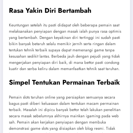
Rasa Yakin Diri Bertambah
Keuntungan setelah itu pasti didapat oleh beberapa pemain saat
melaksanakan penyiapan dengan masak ialah punya rasa optimis
yang bertambah. Dengan keyakinan diri tertinggi ini sudah pasti
bikin banyak betaruh selalu memikir jernih serta ringan dalam
tentukan tehnik terbaik supaya dapat memenangi game tanpa
kesusahan sedikit lantas. Berbeda jauh dengan pejudi yang tidak
mengerjakan penyiapan diri baik, di mana bettor pasti condong
kuatir dan serba keliru dalam memanfaatkan tehnik saat taruhan.
Simpel Tentukan Permainan Terbaik
Pemain slots taruhan online yang persiapkan semuanya secara
bagus pasti diberi keluasaan dalam tentukan macam permainan
terbaik. Masalah ini dipicu banyak bettor telah lakukan penelitian
secara masak sebelumnya akhirnya mainkan igaming pada web
sah. Pemain akan kerjakan penyiapan dengan membuka
demonstrasi game slots yang disiapkan oleh blog resmi. Tidak