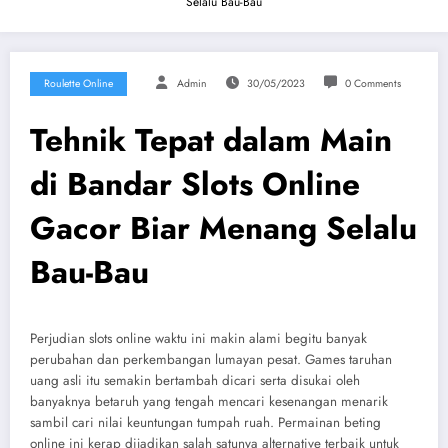
Selalu Bau-Bau
Roulette Online
Admin
30/05/2023
0 Comments
Tehnik Tepat dalam Main
di Bandar Slots Online
Gacor Biar Menang Selalu
Bau-Bau
Perjudian slots online waktu ini makin alami begitu banyak
perubahan dan perkembangan lumayan pesat. Games taruhan
uang asli itu semakin bertambah dicari serta disukai oleh
banyaknya betaruh yang tengah mencari kesenangan menarik
sambil cari nilai keuntungan tumpah ruah. Permainan beting
online ini kerap dijadikan salah satunya alternative terbaik untuk