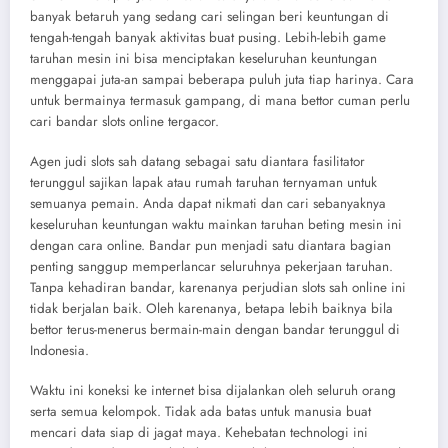
banyak betaruh yang sedang cari selingan beri keuntungan di
tengah-tengah banyak aktivitas buat pusing. Lebih-lebih game
taruhan mesin ini bisa menciptakan keseluruhan keuntungan
menggapai juta-an sampai beberapa puluh juta tiap harinya. Cara
untuk bermainya termasuk gampang, di mana bettor cuman perlu
cari bandar slots online tergacor.
Agen judi slots sah datang sebagai satu diantara fasilitator
terunggul sajikan lapak atau rumah taruhan ternyaman untuk
semuanya pemain. Anda dapat nikmati dan cari sebanyaknya
keseluruhan keuntungan waktu mainkan taruhan beting mesin ini
dengan cara online. Bandar pun menjadi satu diantara bagian
penting sanggup memperlancar seluruhnya pekerjaan taruhan.
Tanpa kehadiran bandar, karenanya perjudian slots sah online ini
tidak berjalan baik. Oleh karenanya, betapa lebih baiknya bila
bettor terus-menerus bermain-main dengan bandar terunggul di
Indonesia.
Waktu ini koneksi ke internet bisa dijalankan oleh seluruh orang
serta semua kelompok. Tidak ada batas untuk manusia buat
mencari data siap di jagat maya. Kehebatan technologi ini