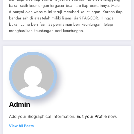
bakal kasih keuntungan tergacor buat tiap-tiap pemainnya. Mutu
dipunyai oleh website ini teruji memberi keuntungan. Karena tiap
bandar sah di atas telah miliki lisensi dari PAGCOR. Hingga
bukan cuma beri fasilitas permainan beri keuntungan, tetapi
menghasilkan keuntungan beri keuntungan.
Admin
Add your Biographical Information.
Edit your Profile
now.
View All Posts