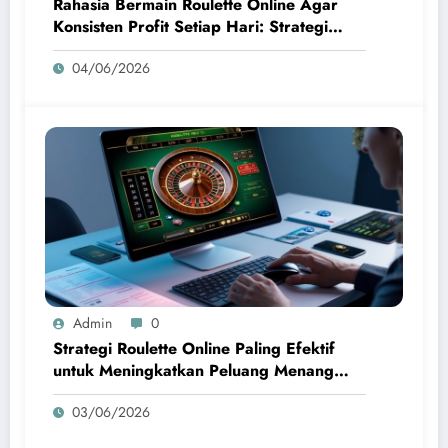
Rahasia Bermain Roulette Online Agar
Konsisten Profit Setiap Hari: Strategi
Sukses untuk Pemain Cerdas
04/06/2026
Admin
0
Strategi Roulette Online Paling Efektif
untuk Meningkatkan Peluang Menang
dalam Permainan Kasino
03/06/2026