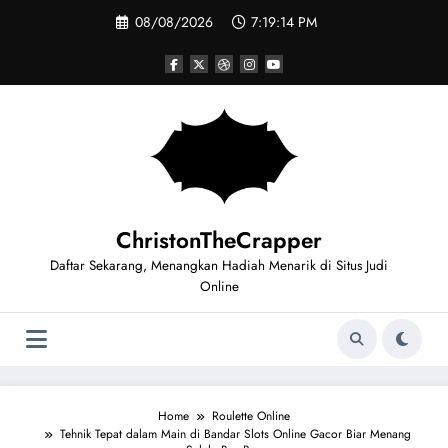
Skip
08/08/2026
7:19:15 PM
to
content
ChristonTheCrapper
Daftar Sekarang, Menangkan Hadiah Menarik di Situs Judi
Online
Home
Roulette Online
Tehnik Tepat dalam Main di Bandar Slots Online Gacor Biar Menang