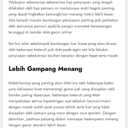
Walaupun sebenarnya sebenarnya tiap penyiapan yang tengah
dilakukan oleh tiap pemain ini mempunyai andil begitu penting
yang dapat tingkatkan kemungkinan menang makin lebih besar.
Ada banyak macam keuntungan penyiapan penting jadi perhatian
oleh semuanya pemain apabila pengin mencetak kemenangan
terunggul di bandar slots gacor online.
Berikut ialah sekelompok keuntungan luar biasa yang akan dirasa
oleh beberapa betaruh judi slots pada agen sah bila lakukan
penyiapan sebelumnya taruhan berjalan dengan tepat serta masak.
Lebih Gampang Menang
Kelebihannya yang penting akan diterima oleh beberapa bettor
yaitu keluasaan buat memenangi game judi yang disiapkan oleh
bandar paling dipercaya. beberapa betaruh yang telah
menyediakan semua kepentingan saat sebelum bermain-main
dengan masak sudah pasti punyai tehnik serta kiat yang tidak
disiapkan oleh pemain yang main dengan cara spontan. Dengan
demikian, pastinya peluang dalam mencapai kesempatan menang
dengan gacor semakin lebih besar.