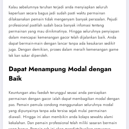
Kalau sebelumnya taruhan terjadi anda menyiapkan seluruh
keperluan secara bagus jadi sudah pasti waktu permainan
dilaksanakan pemain tidak mengenyam banyak persoalan. Pejudi
professional pastilah sudah baca banyak infomasi tentang
permainan yang mau dinikmatinya. Hingga seluruhnya penyiapan
dalam mencapai kemenangan gacor telah dijalankan baik. Anda
dapat bermain-main dengan lancar tanpa ada kesukaran sedikit
juga. Dengan demikian, proses dalam meraih kemenangan game
tak kan sukar diperoleh.
Dapat Menampung Modal dengan
Baik
Keuntungan atau faedah terunggul seusai anda persiapkan
permainan dengan gacor ialah dapat membagikan modal dengan
pas. Pemain pemula condong menggunakan seluruhnya modal
yang dipunyainya tanpa ada tersisa sejak mulai permainan
diawali. Hingga ini akan membikin anda kolaps sewaktu alami
kekalahan. Dan pemain professional telah miliki sasaran bermain
yang bagus. Pemain sah ini akan mendistribusikan semuanya