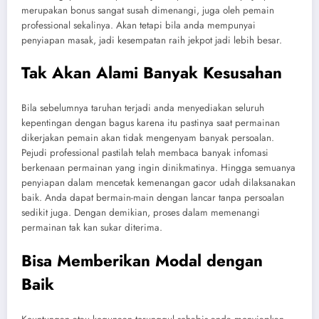
merupakan bonus sangat susah dimenangi, juga oleh pemain
professional sekalinya. Akan tetapi bila anda mempunyai
penyiapan masak, jadi kesempatan raih jekpot jadi lebih besar.
Tak Akan Alami Banyak Kesusahan
Bila sebelumnya taruhan terjadi anda menyediakan seluruh
kepentingan dengan bagus karena itu pastinya saat permainan
dikerjakan pemain akan tidak mengenyam banyak persoalan.
Pejudi professional pastilah telah membaca banyak infomasi
berkenaan permainan yang ingin dinikmatinya. Hingga semuanya
penyiapan dalam mencetak kemenangan gacor udah dilaksanakan
baik. Anda dapat bermain-main dengan lancar tanpa persoalan
sedikit juga. Dengan demikian, proses dalam memenangi
permainan tak kan sukar diterima.
Bisa Memberikan Modal dengan
Baik