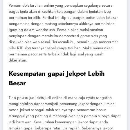
Pemain slots taruhan online yang persiapkan segalanya secara
bagus tentu akan dikasihkan kelapangan dalam tentukan type
permainan terpilih. Perihal ini dipicu banyak bettor udah lakukan
pengamatan dengan matang sebelumnya akhirnya permainkan
igaming dalam website sah. Pemain akan melaksanakan
penyiapan dengan membuka demonstrasi game slots yang
disajikan oleh web resmi. Terkecuali itu, pemain juga mencermati
nilai RTP slots teranyar sebelumnya taruhan. Maka memastikan
permainan gacor serta terbaik tidak lagi soal yang susah
dikerjakan.
Kesempatan gapai Jekpot Lebih
Besar
Tiap pelaku judi slots judi online di mana saja nyata sangatlah
menginginkan dapat menjadi pemenang jekpot dengan jumlah
besar. Jekpot sebagai salah satunya type penawaran bonus
terunggul yang penting dimenangi oleh tiap pemain supaya dapat
jadi hartawan. Keseluruhan kemenangan jekpot dapat anda
temukan gapai beberapa ratus juta rupiah. Sebenarnya jekpot