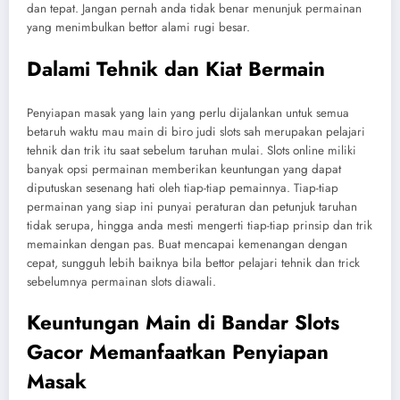
dan tepat. Jangan pernah anda tidak benar menunjuk permainan
yang menimbulkan bettor alami rugi besar.
Dalami Tehnik dan Kiat Bermain
Penyiapan masak yang lain yang perlu dijalankan untuk semua
betaruh waktu mau main di biro judi slots sah merupakan pelajari
tehnik dan trik itu saat sebelum taruhan mulai. Slots online miliki
banyak opsi permainan memberikan keuntungan yang dapat
diputuskan sesenang hati oleh tiap-tiap pemainnya. Tiap-tiap
permainan yang siap ini punyai peraturan dan petunjuk taruhan
tidak serupa, hingga anda mesti mengerti tiap-tiap prinsip dan trik
memainkan dengan pas. Buat mencapai kemenangan dengan
cepat, sungguh lebih baiknya bila bettor pelajari tehnik dan trick
sebelumnya permainan slots diawali.
Keuntungan Main di Bandar Slots
Gacor Memanfaatkan Penyiapan
Masak