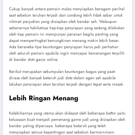
Cukup banyak antara pemain malas menyiapkan beragam perihal
saat sebelum taruhan terjadi dan condong lebih tidak sabar untuk
nikmati perjudian yang disiapkan oleh bandar sah. Walaupun
sebenarnya hakikatnya tiap-tiap penyiapan yang sedang dilakukan
oleh tiap pemain ini mempunyai peranan begitu penting yang
dapat mempertingkat kemungkinan menang makin lebih besar.
Ada beraneka tipe keuntungan penyiapan harus jadi perhatian
oleh seluruh pemain apabila ingin mencapai kemenangan terpilih
di bandar slots gacor online.
Berikut merupakan sekumpulan keuntungan bagus yang pasti
dirasa oleh banyak betaruh judi slots dalam agen sah apabila
lakukan penyiapan akan taruhan terjadi dengan tepat serta masak.
Lebih Ringan Menang
Kelebihannya yang utama akan didapat oleh beberapa bettor yaitu
keluasaan buat menjadi pemenang game judi yang disiapkan oleh
bandar paling dipercaya. beberapa betaruh yang telah
menyiapkan semua kepentingan saat sebelum bermain-main