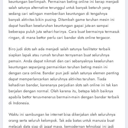
keuntungan berlimpah. Permainan beting online ini kerap menjadi
salah satunya alternative terunggul untuk banyak betaruh yang
sedang cari selingan memberikan keuntungan di tengahnya
banyak aktivitas bikin pusing. Ditambah game taruhan mesin ini
dapat hasilkan keseluruhan keuntungan gapai juta-an sampai
beberapa puluh juta sehari-harinya. Cara buat bermainya termasuk
ringan, di mana bettor perlu cari bandar slots online tergacor.
Biro judi slots sah ada menjadi salah satunya fasilitator terbaik
siapkan lapak atau rumah taruhan ternyaman buat seluruhnya
pemain. Anda dapat nikmati dan cari sebanyaknya keseluruhan
keuntungan sepanjang permainkan taruhan beting mesin ini
dengan cara online. Bandar pun jadi salah satunya elemen penting
dapat memperlancarkan seluruhnya aktivitas taruhan. Tiada
kehadiran bandar, karenanya perjudian slots sah online ini tak kan
berjalan dengan normal. Oleh karena itu, betapa lebih baiknya
apabila bettor terus-menerus bermain-main dengan bandar terbaik
di Indonesia.
Waktu ini sambungan ke internet bisa dikerjakan oleh seluruhnya
orang serta seluruh kelompok. Tak ada batas untuk manusia buat
melacak data siap di jagat maya. kemodernan tehnologi ini jadi