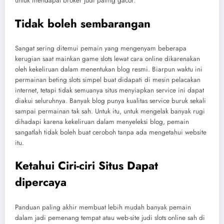
untuk mendapat broker judi paling gacor.
Tidak boleh sembarangan
Sangat sering ditemui pemain yang mengenyam beberapa
kerugian saat mainkan game slots lewat cara online dikarenakan
oleh kekeliruan dalam menentukan blog resmi. Biarpun waktu ini
permainan beting slots simpel buat didapati di mesin pelacakan
internet, tetapi tidak semuanya situs menyiapkan service ini dapat
diakui seluruhnya. Banyak blog punya kualitas service buruk sekali
sampai permainan tak sah. Untuk itu, untuk mengelak banyak rugi
dihadapi karena kekeliruan dalam menyeleksi blog, pemain
sangatlah tidak boleh buat ceroboh tanpa ada mengetahui website
itu.
Ketahui Ciri-ciri Situs Dapat
dipercaya
Panduan paling akhir membuat lebih mudah banyak pemain
dalam jadi pemenang tempat atau web-site judi slots online sah di