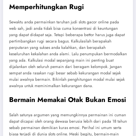
Memperhitungkan Rugi
Sewaktu anda permainkan taruhan judi slots gacor online pada
web sah, jadi anda tidak bisa cuma konsentrasi di keuntungan
yang dapat didapat saja. Tetapi beberapa bettor harus juga dapat
pertimbangkan rugi secara bagus. Kalkulasilah berapakah
perputaran yang sukses anda kalahkan, dan berapakah
keseluruhan kekalahan anda alami. Lalu penumpukan bermodalkan
yang ada. Kalkulasi modal sepanjang main ini penting buat
dijalankan oleh seluruh pemain dari beragam kelompok. Jangan
sempat anda rasakan rugi besar sebab kekurangan modal sejak
mulai awalnya bermain. Bikinlah penghitungan modal mulai sejak
awalnya untuk meminimalkan kekurangan dana.
Bermain Memakai Otak Bukan Emosi
Salah satunya argumen yang memungkinnya permainan ini cuman
dapat dicapai oleh orang dewasa berusia lebih dari pada 18 tahun
sebab permainan demikian kuras emosi. Perihal ini umum serta
biasa terjadi di dunia slots online. Meski begitu, bermain-main