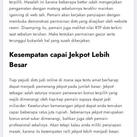
terpilih. Masalah ini karena beberapa bettor udah mengerjakan
pengamatan dengan matang sebelumnya terakhir mainkan
igaming di web sah. Pemain akan kerjakan penyiapan dengan
membuka demonstrasi permainan slots yang disajikan oleh website
resmi. Disamping itu, pemain juga melihat nilai RTP slots terkini
saat sebelum taruhan. Maka tentukan permainan gacor serta
terunggul bukanlah hal yang susah dikerjakan.
Kesempatan capai Jekpot Lebih
Besar
Tiap pejudi slots judi online di mana saja tentu amat berharap
dapat menjadi pemenang jekpot pada jumlah besar. Jekpot
sebagai salah satunya macam penawaran bonus terpilih yang
wajib dimenangi oleh tiap-tiap pemain supaya dapat jadi
miliarder. Keseluruhan kemenangan jekpot dapat anda temukan
capai beberapa ratus juta rupiah. Sebenarnya jekpot merupakan
bonus amat sukar dimenangi, bahkan juga oleh pemain
professional sekalinya. Akan tetapi kalau anda miliki penyiapan
masak, karena itu kesempatan raih jekpot lebih menjadi besar.