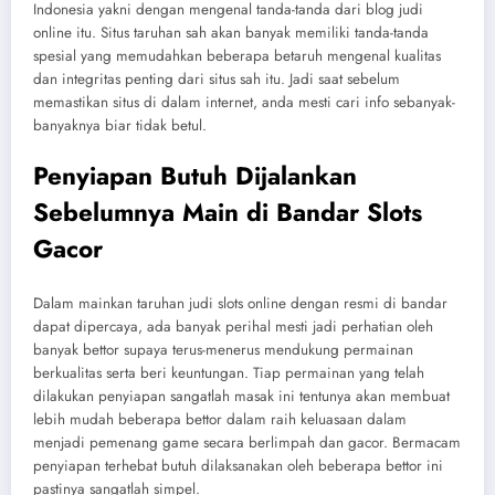
Indonesia yakni dengan mengenal tanda-tanda dari blog judi
online itu. Situs taruhan sah akan banyak memiliki tanda-tanda
spesial yang memudahkan beberapa betaruh mengenal kualitas
dan integritas penting dari situs sah itu. Jadi saat sebelum
memastikan situs di dalam internet, anda mesti cari info sebanyak-
banyaknya biar tidak betul.
Penyiapan Butuh Dijalankan
Sebelumnya Main di Bandar Slots
Gacor
Dalam mainkan taruhan judi slots online dengan resmi di bandar
dapat dipercaya, ada banyak perihal mesti jadi perhatian oleh
banyak bettor supaya terus-menerus mendukung permainan
berkualitas serta beri keuntungan. Tiap permainan yang telah
dilakukan penyiapan sangatlah masak ini tentunya akan membuat
lebih mudah beberapa bettor dalam raih keluasaan dalam
menjadi pemenang game secara berlimpah dan gacor. Bermacam
penyiapan terhebat butuh dilaksanakan oleh beberapa bettor ini
pastinya sangatlah simpel.