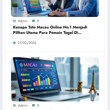
Admin
0
Kenapa Toto Macau Online No.1 Menjadi
Pilihan Utama Para Pemain Togel Di
Indonesia
27/03/2026
Admin
0