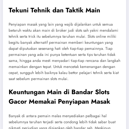
Tekuni Tehnik dan Taktik Main
Penyiapan masak yang lain yang wajib dijalankan untuk semua
betaruh waktu akan main di broker judi slots sah yakni mendalami
tehnik serta trick itu sebelumnya taruhan mulai. Slots online miliki
begitu banyak alternatif permainan memberi keuntungan yang
dapat diputuskan sesenang hati oleh tiap-tiap pemainnya. Tiap
permainan yang ada ini punya ketentuan serta tips taruhan tidak
sama, hingga anda mesti menyadari tiap-tiap rencana dan langkah
memainkan dengan tepat. Untuk mencetak kemenangan dengan
cepat, sungguh lebih baiknya kalau bettor pelajari tehnik serta kiat
saat sebelum permainan slots mulai.
Keuntungan Main di Bandar Slots
Gacor Memakai Penyiapan Masak
Banyak di antara pemain malas menyediakan pelbagai hal
sebelumnya taruhan terjadi serta condong lebih tidak sabar buat
nikmati perjudian yang disiapkan oleh bandar sah. Meskipun