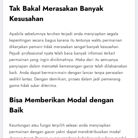
Tak Bakal Merasakan Banyak
Kesusahan
Apabila sebelumnya taruhan terjadi anda menyiapkan segala
kepentingan secara bagus karena itu tentunya waktu permainan
dikerjakan pemain tidak merasakan sangat banyak kesusahan.
Pejudi professional nyata telah baca banyak infomasi terkait
permainan yang ingin dinikmatinya. Maka dari itu semuanya
penyiapan dalam mencetak kemenangan gacor telah dilaksanakan
baik. Anda dapat bermain-main dengan lancar tanpa persoalan
sedikit lantas. Dengan demikian, proses dalam jadi pemenang
game tidak sukar diterima.
Bisa Memberikan Modal dengan
Baik
Keuntungan atau fungsi terpilih selesai anda menyiapkan
permainan dengan gacor yakni dapat mendistribusikan modal