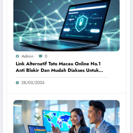
Admin
0
Link Alternatif Toto Macau Online No.1
Anti Blokir Dan Mudah Diakses Untuk
Pengalaman Bermain Optimal
28/03/2026