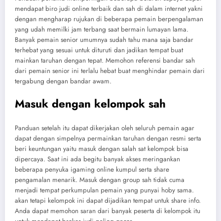
mendapat biro judi online terbaik dan sah di dalam internet yakni
dengan mengharap rujukan di beberapa pemain berpengalaman
yang udah memilki jam terbang saat bermain lumayan lama.
Banyak pemain senior umumnya sudah tahu mana saja bandar
terhebat yang sesuai untuk dituruti dan jadikan tempat buat
mainkan taruhan dengan tepat. Memohon referensi bandar sah
dari pemain senior ini terlalu hebat buat menghindar pemain dari
tergabung dengan bandar awam.
Masuk dengan kelompok sah
Panduan setelah itu dapat dikerjakan oleh seluruh pemain agar
dapat dengan simpelnya permainkan taruhan dengan resmi serta
beri keuntungan yaitu masuk dengan salah sat kelompok bisa
dipercaya. Saat ini ada begitu banyak akses meringankan
beberapa penyuka igaming online kumpul serta share
pengamalan menarik. Masuk dengan group sah tidak cuma
menjadi tempat perkumpulan pemain yang punyai hoby sama.
akan tetapi kelompok ini dapat dijadikan tempat untuk share info.
Anda dapat memohon saran dari banyak peserta di kelompok itu