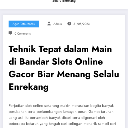
Selalu Enrekang
Agen Toto Macau
Admin
31/05/2023
0 Comments
Tehnik Tepat dalam Main
di Bandar Slots Online
Gacor Biar Menang Selalu
Enrekang
Perjudian slots online sekarang makin merasakan begitu banyak
perubahan serta perkembangan lumayan pesat. Games taruhan
uang asli itu bertambah banyak dicari serta digemari oleh
beberapa betaruh yang tengah cari selingan menarik sambil cari