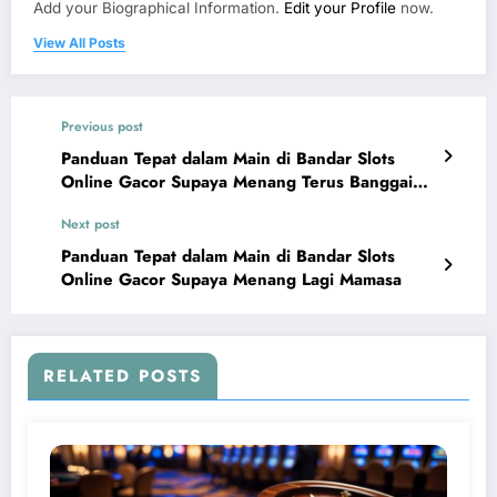
Add your Biographical Information.
Edit your Profile
now.
View All Posts
Previous post
Panduan Tepat dalam Main di Bandar Slots
Online Gacor Supaya Menang Terus Banggai
Kepulauan
Next post
Panduan Tepat dalam Main di Bandar Slots
Online Gacor Supaya Menang Lagi Mamasa
RELATED POSTS