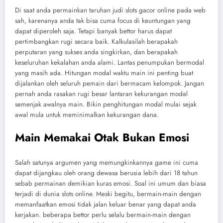
Di saat anda permainkan taruhan judi slots gacor online pada web
sah, karenanya anda tak bisa cuma focus di keuntungan yang
dapat diperoleh saja. Tetapi banyak bettor harus dapat
pertimbangkan rugi secara baik. Kalkulasilah berapakah
perputaran yang sukses anda singkirkan, dan berapakah
keseluruhan kekalahan anda alami. Lantas penumpukan bermodal
yang masih ada. Hitungan modal waktu main ini penting buat
dijalankan oleh seluruh pemain dari bermacam kelompok. Jangan
pernah anda rasakan rugi besar lantaran kekurangan modal
semenjak awalnya main. Bikin penghitungan modal mulai sejak
awal mula untuk meminimalkan kekurangan dana.
Main Memakai Otak Bukan Emosi
Salah satunya argumen yang memungkinkannya game ini cuma
dapat dijangkau oleh orang dewasa berusia lebih dari 18 tahun
sebab permainan demikian kuras emosi. Soal ini umum dan biasa
terjadi di dunia slots online. Meski begitu, bermain-main dengan
memanfaatkan emosi tidak jalan keluar benar yang dapat anda
kerjakan. beberapa bettor perlu selalu bermain-main dengan