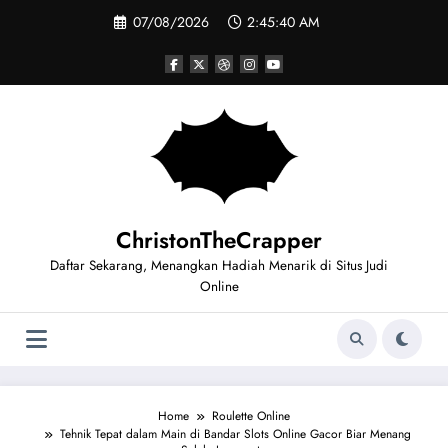
Skip
07/08/2026
2:45:41 AM
to
content
ChristonTheCrapper
Daftar Sekarang, Menangkan Hadiah Menarik di Situs Judi
Online
Home
Roulette Online
Tehnik Tepat dalam Main di Bandar Slots Online Gacor Biar Menang