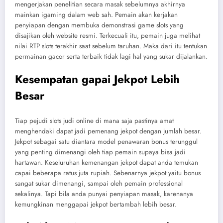
mengerjakan penelitian secara masak sebelumnya akhirnya
mainkan igaming dalam web sah. Pemain akan kerjakan
penyiapan dengan membuka demonstrasi game slots yang
disajikan oleh website resmi. Terkecuali itu, pemain juga melihat
nilai RTP slots terakhir saat sebelum taruhan. Maka dari itu tentukan
permainan gacor serta terbaik tidak lagi hal yang sukar dijalankan.
Kesempatan gapai Jekpot Lebih
Besar
Tiap pejudi slots judi online di mana saja pastinya amat
menghendaki dapat jadi pemenang jekpot dengan jumlah besar.
Jekpot sebagai satu diantara model penawaran bonus terunggul
yang penting dimenangi oleh tiap pemain supaya bisa jadi
hartawan. Keseluruhan kemenangan jekpot dapat anda temukan
capai beberapa ratus juta rupiah. Sebenarnya jekpot yaitu bonus
sangat sukar dimenangi, sampai oleh pemain professional
sekalinya. Tapi bila anda punyai penyiapan masak, karenanya
kemungkinan menggapai jekpot bertambah lebih besar.