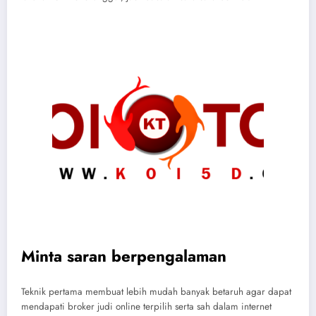
Minta saran berpengalaman
Teknik pertama membuat lebih mudah banyak betaruh agar dapat
mendapati broker judi online terpilih serta sah dalam internet