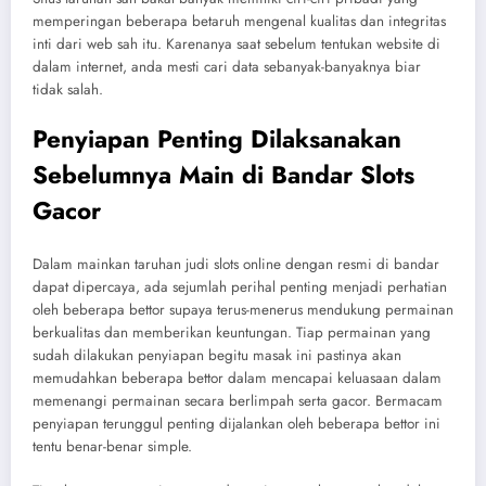
memperingan beberapa betaruh mengenal kualitas dan integritas
inti dari web sah itu. Karenanya saat sebelum tentukan website di
dalam internet, anda mesti cari data sebanyak-banyaknya biar
tidak salah.
Penyiapan Penting Dilaksanakan
Sebelumnya Main di Bandar Slots
Gacor
Dalam mainkan taruhan judi slots online dengan resmi di bandar
dapat dipercaya, ada sejumlah perihal penting menjadi perhatian
oleh beberapa bettor supaya terus-menerus mendukung permainan
berkualitas dan memberikan keuntungan. Tiap permainan yang
sudah dilakukan penyiapan begitu masak ini pastinya akan
memudahkan beberapa bettor dalam mencapai keluasaan dalam
memenangi permainan secara berlimpah serta gacor. Bermacam
penyiapan terunggul penting dijalankan oleh beberapa bettor ini
tentu benar-benar simple.