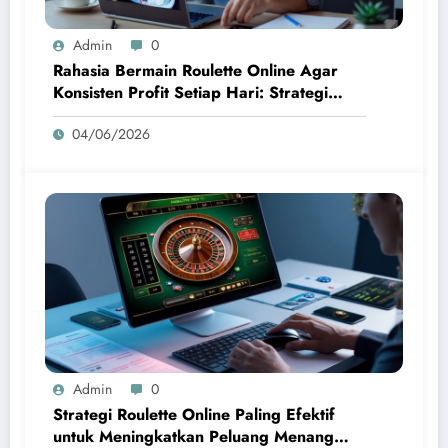
Admin
0
Rahasia Bermain Roulette Online Agar
Konsisten Profit Setiap Hari: Strategi
Sukses untuk Pemain Cerdas
04/06/2026
Admin
0
Strategi Roulette Online Paling Efektif
untuk Meningkatkan Peluang Menang