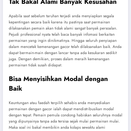
Tak Bakal Alami Banyak Kesusahan
Apabila saat sebelum taruhan terjadi anda menyiapkan segala
kepentingan secara baik karena itu pastinya saat permainan
dilaksanakan pemain akan tidak alami sangat banyak persoalan.
Pejudi professional nyata telah baca banyak infomasi berkaitan
permainan yang ingin dinikmatinya. Hingga seluruh penyiapan
dalam mencetak kemenangan gacor telah dilaksanakan baik. Anda
dapat bermain-main dengan lancar tanpa ada kesukaran sedikit
juga. Dengan demikian, proses dalam meraih kemenangan
permainan tidak susah didapat.
Bisa Menyisihkan Modal dengan
Baik
Keuntungan atau faedah terpilih sehabis anda menyediakan
permainan dengan gacor ialah dapat mendistribusikan modal
dengan tepat. Pemain pemula condong habiskan seluruhnya modal
yang dipunyainya tanpa ada tersisa sejak mulai permainan mulai.
Maka soal ini bakal membikin anda kolaps sewaktu alami