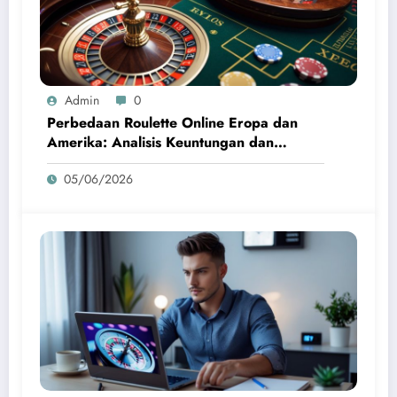
Admin
0
Perbedaan Roulette Online Eropa dan
Amerika: Analisis Keuntungan dan
Kerugian
05/06/2026