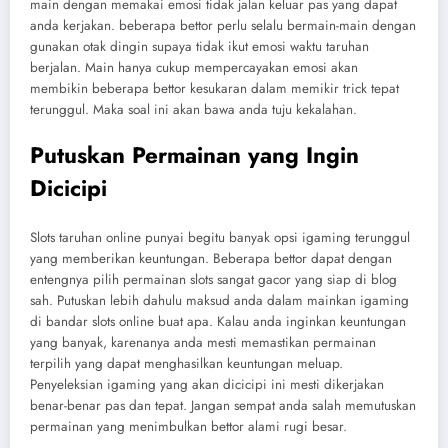
main dengan memakai emosi tidak jalan keluar pas yang dapat
anda kerjakan. beberapa bettor perlu selalu bermain-main dengan
gunakan otak dingin supaya tidak ikut emosi waktu taruhan
berjalan. Main hanya cukup mempercayakan emosi akan
membikin beberapa bettor kesukaran dalam memikir trick tepat
terunggul. Maka soal ini akan bawa anda tuju kekalahan.
Putuskan Permainan yang Ingin
Dicicipi
Slots taruhan online punyai begitu banyak opsi igaming terunggul
yang memberikan keuntungan. Beberapa bettor dapat dengan
entengnya pilih permainan slots sangat gacor yang siap di blog
sah. Putuskan lebih dahulu maksud anda dalam mainkan igaming
di bandar slots online buat apa. Kalau anda inginkan keuntungan
yang banyak, karenanya anda mesti memastikan permainan
terpilih yang dapat menghasilkan keuntungan meluap.
Penyeleksian igaming yang akan dicicipi ini mesti dikerjakan
benar-benar pas dan tepat. Jangan sempat anda salah memutuskan
permainan yang menimbulkan bettor alami rugi besar.