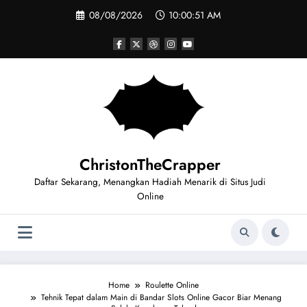
Skip
08/08/2026
10:00:52 AM
to
content
ChristonTheCrapper
Daftar Sekarang, Menangkan Hadiah Menarik di Situs Judi
Online
Home
Roulette Online
Tehnik Tepat dalam Main di Bandar Slots Online Gacor Biar Menang