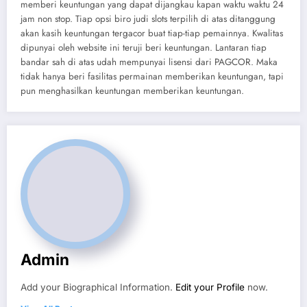
memberi keuntungan yang dapat dijangkau kapan waktu waktu 24
jam non stop. Tiap opsi biro judi slots terpilih di atas ditanggung
akan kasih keuntungan tergacor buat tiap-tiap pemainnya. Kwalitas
dipunyai oleh website ini teruji beri keuntungan. Lantaran tiap
bandar sah di atas udah mempunyai lisensi dari PAGCOR. Maka
tidak hanya beri fasilitas permainan memberikan keuntungan, tapi
pun menghasilkan keuntungan memberikan keuntungan.
Admin
Add your Biographical Information.
Edit your Profile
now.