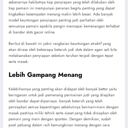
sebenarnya hakikatnya tiap penyiapan yang telah dilakukan oleh
tiap pemain ini mempunyai peranan begitu penting yang dapat
tingkatkan kesempatan menang makin lebih besar. Ada banyak
model keuntungan penyiapan penting jadi perhatian oleh
semuanya pemain apabila pengin mencapai kemenangan terhebat
di bandar slots gacor online.
Berikut di bawah ini yakni rangkaian keuntungan atraktif yang
akan dirasa oleh beberapa betaruh judi slots dalam agen sah bila
melaksanakan penyiapan sebelum taruhan terjadi dengan tepat
serta masak.
Lebih Gampang Menang
Kelebihannya yang penting akan didapat oleh banyak bettor yaitu
keringanan untuk jadi pemenang permainan judi yang disajikan
oleh bandar dapat dipercaya. banyak betaruh yang telah
persiapkan semua kepentingan sebelumnya bermain-main dengan
masak pastinya miliki tehnik serta siasat yang tidak disiapkan oleh
pemain yang main dengan spontan. Dengan demikian, sudah
pasti peluang dalam raih kemungkinan menang dengan cara