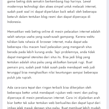
game beting slots semakin berkembang tiap harinya. Lewat
modernnya technologi dan akses simpel untuk melacak internet,
sudah pasti soal ini dapat diperlukan baik sekali oleh beberapa
betaruh dalam tentukan blog resmi dan dapat dipercaya di
Indonesia.
Memastikan web beting online di mesin pelacakan internet adalah
salah satunya usaha yang susah-susah gampang. Karena waktu
tuliskan kata rahasia di browser internet, maka dapat ada
beberapa ribu macam hasil pelacakan yang mengarah situs
berada pada lebih kurang anda. Tapi problemnya, anda tidak
dapat mengenal otensitas dari situs itu. Bisa jadi blog yang
tentukan adalah situs palsu yang akibatkan banyak rugi. Buat
pemain pro, sudah pasti tidak susah pada mendapati web judi
terunggul bisa menghasilkan nilai keuntungan sampai beberapa
puluh juta rupiah.
Ada cara-cara tepat dan ringan terbaik bisa dikerjakan oleh
beberapa bettor untuk mendapati rujukan web resmi dan paling
dipercaya di mesin penelusuran internet. Cara ini dijalankan arah
biar bettor tak sukar tentukan web berkualitas dan dapat luput dari
imbas jelek masuk dengan situs palsu. Buat membuat lebih mudah