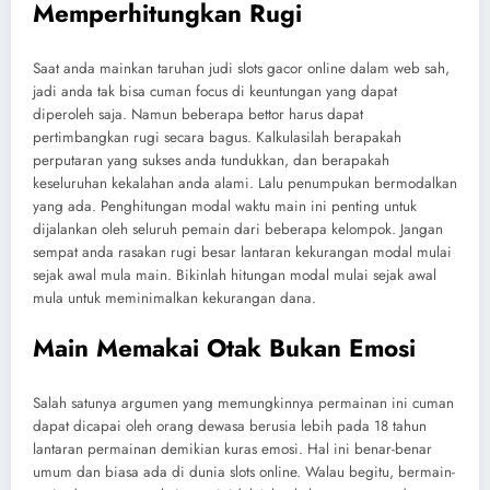
Memperhitungkan Rugi
Saat anda mainkan taruhan judi slots gacor online dalam web sah,
jadi anda tak bisa cuman focus di keuntungan yang dapat
diperoleh saja. Namun beberapa bettor harus dapat
pertimbangkan rugi secara bagus. Kalkulasilah berapakah
perputaran yang sukses anda tundukkan, dan berapakah
keseluruhan kekalahan anda alami. Lalu penumpukan bermodalkan
yang ada. Penghitungan modal waktu main ini penting untuk
dijalankan oleh seluruh pemain dari beberapa kelompok. Jangan
sempat anda rasakan rugi besar lantaran kekurangan modal mulai
sejak awal mula main. Bikinlah hitungan modal mulai sejak awal
mula untuk meminimalkan kekurangan dana.
Main Memakai Otak Bukan Emosi
Salah satunya argumen yang memungkinnya permainan ini cuman
dapat dicapai oleh orang dewasa berusia lebih pada 18 tahun
lantaran permainan demikian kuras emosi. Hal ini benar-benar
umum dan biasa ada di dunia slots online. Walau begitu, bermain-