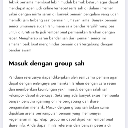
Teknik pertama membuat lebih mudah banyak betaruh agar dapat
mendapat agen judi online terhebat serta sah di dalam internet
yakni dengan minta saran di banyak pemain pengalam yang udah
memilki jam terbang saat bermain lumayan lama. Banyak pemain
senior umumnya sudah tahu mana saja bandar terpilih yang pas
untuk dituruti serta jadi tempat buat permainkan taruhan dengan
tepat. Mengharap saran bandar sah dari pemain senior ini
amatlah baik buat menghindar pemain dari tergabung dengan
bandar awam.
Masuk dengan group sah
Panduan seterusnya dapat dikerjakan oleh semuanya pemain agar
dapat dengan entengnya permainkan taruhan dengan cara resmi
dan memberikan keuntungan yakni masuk dengan salah sat
kelompok dapat dipercaya. Sekarang ada banyak akses membantu
banyak penyuka igaming online bergabung dan share
pengamalan menarik. Masuk dengan group sah bukan cuma
dijadikan arena perkumpulan pemain yang mempunyai
kegemaran mirip. tetapi group ini dapat dijadikan tempat buat
share info. Anda dapat minta referensi dari banyak peserta di