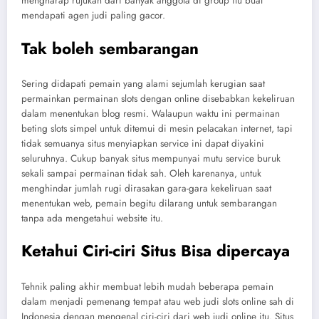
mengharap rujukan dari banyak anggota di group itu buat
mendapati agen judi paling gacor.
Tak boleh sembarangan
Sering didapati pemain yang alami sejumlah kerugian saat
permainkan permainan slots dengan online disebabkan kekeliruan
dalam menentukan blog resmi. Walaupun waktu ini permainan
beting slots simpel untuk ditemui di mesin pelacakan internet, tapi
tidak semuanya situs menyiapkan service ini dapat diyakini
seluruhnya. Cukup banyak situs mempunyai mutu service buruk
sekali sampai permainan tidak sah. Oleh karenanya, untuk
menghindar jumlah rugi dirasakan gara-gara kekeliruan saat
menentukan web, pemain begitu dilarang untuk sembarangan
tanpa ada mengetahui website itu.
Ketahui Ciri-ciri Situs Bisa dipercaya
Tehnik paling akhir membuat lebih mudah beberapa pemain
dalam menjadi pemenang tempat atau web judi slots online sah di
Indonesia dengan mengenal ciri-ciri dari web judi online itu. Situs