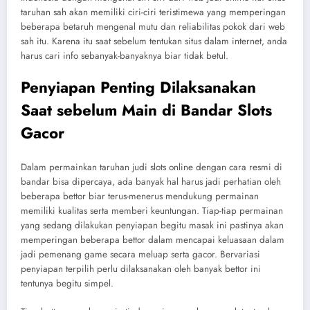
taruhan sah akan memiliki ciri-ciri teristimewa yang memperingan
beberapa betaruh mengenal mutu dan reliabilitas pokok dari web
sah itu. Karena itu saat sebelum tentukan situs dalam internet, anda
harus cari info sebanyak-banyaknya biar tidak betul.
Penyiapan Penting Dilaksanakan
Saat sebelum Main di Bandar Slots
Gacor
Dalam permainkan taruhan judi slots online dengan cara resmi di
bandar bisa dipercaya, ada banyak hal harus jadi perhatian oleh
beberapa bettor biar terus-menerus mendukung permainan
memiliki kualitas serta memberi keuntungan. Tiap-tiap permainan
yang sedang dilakukan penyiapan begitu masak ini pastinya akan
memperingan beberapa bettor dalam mencapai keluasaan dalam
jadi pemenang game secara meluap serta gacor. Bervariasi
penyiapan terpilih perlu dilaksanakan oleh banyak bettor ini
tentunya begitu simpel.