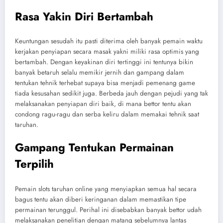
Rasa Yakin Diri Bertambah
Keuntungan sesudah itu pasti diterima oleh banyak pemain waktu
kerjakan penyiapan secara masak yakni miliki rasa optimis yang
bertambah. Dengan keyakinan diri tertinggi ini tentunya bikin
banyak betaruh selalu memikir jernih dan gampang dalam
tentukan tehnik terhebat supaya bisa menjadi pemenang game
tiada kesusahan sedikit juga. Berbeda jauh dengan pejudi yang tak
melaksanakan penyiapan diri baik, di mana bettor tentu akan
condong ragu-ragu dan serba keliru dalam memakai tehnik saat
taruhan.
Gampang Tentukan Permainan
Terpilih
Pemain slots taruhan online yang menyiapkan semua hal secara
bagus tentu akan diberi keringanan dalam memastikan tipe
permainan terunggul. Perihal ini disebabkan banyak bettor udah
melaksanakan penelitian dengan matang sebelumnya lantas