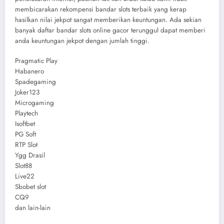
membicarakan rekompensi bandar slots terbaik yang kerap
hasilkan nilai jekpot sangat memberikan keuntungan. Ada sekian
banyak daftar bandar slots online gacor terunggul dapat memberi
anda keuntungan jekpot dengan jumlah tinggi.
Pragmatic Play
Habanero
Spadegaming
Joker123
Microgaming
Playtech
Isoftbet
PG Soft
RTP Slot
Ygg Drasil
Slot88
Live22
Sbobet slot
CQ9
dan lain-lain