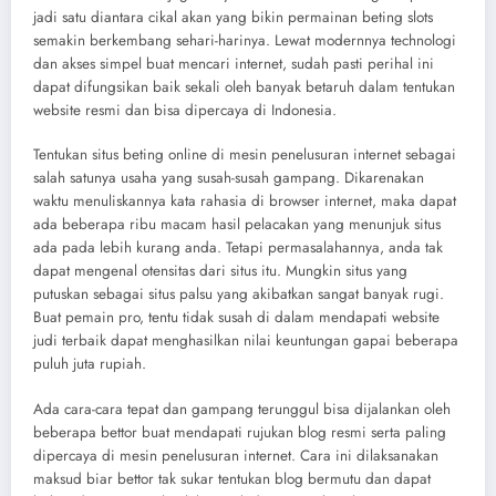
jadi satu diantara cikal akan yang bikin permainan beting slots
semakin berkembang sehari-harinya. Lewat modernnya technologi
dan akses simpel buat mencari internet, sudah pasti perihal ini
dapat difungsikan baik sekali oleh banyak betaruh dalam tentukan
website resmi dan bisa dipercaya di Indonesia.
Tentukan situs beting online di mesin penelusuran internet sebagai
salah satunya usaha yang susah-susah gampang. Dikarenakan
waktu menuliskannya kata rahasia di browser internet, maka dapat
ada beberapa ribu macam hasil pelacakan yang menunjuk situs
ada pada lebih kurang anda. Tetapi permasalahannya, anda tak
dapat mengenal otensitas dari situs itu. Mungkin situs yang
putuskan sebagai situs palsu yang akibatkan sangat banyak rugi.
Buat pemain pro, tentu tidak susah di dalam mendapati website
judi terbaik dapat menghasilkan nilai keuntungan gapai beberapa
puluh juta rupiah.
Ada cara-cara tepat dan gampang terunggul bisa dijalankan oleh
beberapa bettor buat mendapati rujukan blog resmi serta paling
dipercaya di mesin penelusuran internet. Cara ini dilaksanakan
maksud biar bettor tak sukar tentukan blog bermutu dan dapat