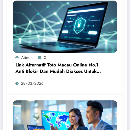
Admin
0
Link Alternatif Toto Macau Online No.1
Anti Blokir Dan Mudah Diakses Untuk
Pengalaman Bermain Optimal
28/03/2026