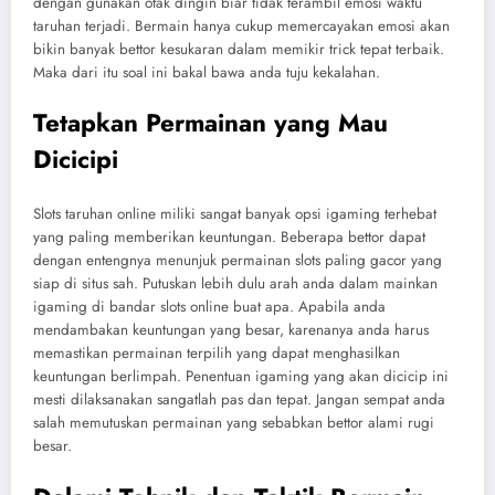
dengan gunakan otak dingin biar tidak terambil emosi waktu
taruhan terjadi. Bermain hanya cukup memercayakan emosi akan
bikin banyak bettor kesukaran dalam memikir trick tepat terbaik.
Maka dari itu soal ini bakal bawa anda tuju kekalahan.
Tetapkan Permainan yang Mau
Dicicipi
Slots taruhan online miliki sangat banyak opsi igaming terhebat
yang paling memberikan keuntungan. Beberapa bettor dapat
dengan entengnya menunjuk permainan slots paling gacor yang
siap di situs sah. Putuskan lebih dulu arah anda dalam mainkan
igaming di bandar slots online buat apa. Apabila anda
mendambakan keuntungan yang besar, karenanya anda harus
memastikan permainan terpilih yang dapat menghasilkan
keuntungan berlimpah. Penentuan igaming yang akan dicicip ini
mesti dilaksanakan sangatlah pas dan tepat. Jangan sempat anda
salah memutuskan permainan yang sebabkan bettor alami rugi
besar.