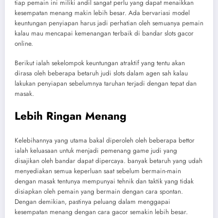
tiap pemain ini miliki andil sangat perlu yang dapat menaikkan
kesempatan menang makin lebih besar. Ada bervariasi model
keuntungan penyiapan harus jadi perhatian oleh semuanya pemain
kalau mau mencapai kemenangan terbaik di bandar slots gacor
online.
Berikut ialah sekelompok keuntungan atraktif yang tentu akan
dirasa oleh beberapa betaruh judi slots dalam agen sah kalau
lakukan penyiapan sebelumnya taruhan terjadi dengan tepat dan
masak.
Lebih Ringan Menang
Kelebihannya yang utama bakal diperoleh oleh beberapa bettor
ialah keluasaan untuk menjadi pemenang game judi yang
disajikan oleh bandar dapat dipercaya. banyak betaruh yang udah
menyediakan semua keperluan saat sebelum bermain-main
dengan masak tentunya mempunyai tehnik dan taktik yang tidak
disiapkan oleh pemain yang bermain dengan cara spontan.
Dengan demikian, pastinya peluang dalam menggapai
kesempatan menang dengan cara gacor semakin lebih besar.