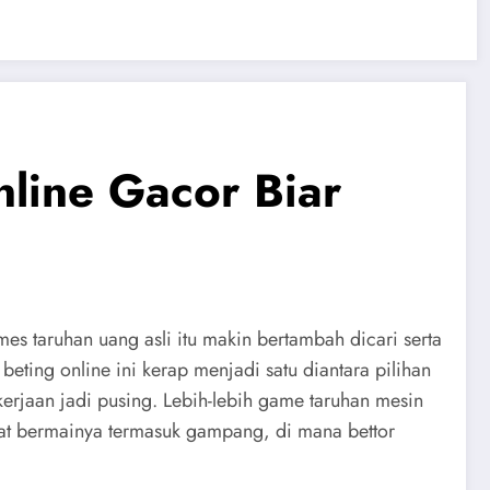
nline Gacor Biar
s taruhan uang asli itu makin bertambah dicari serta
eting online ini kerap menjadi satu diantara pilihan
rjaan jadi pusing. Lebih-lebih game taruhan mesin
buat bermainya termasuk gampang, di mana bettor