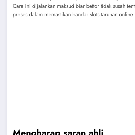
Cara ini dijalankan maksud biar bettor tidak susah 
proses dalam memastikan bandar slots taruhan online t
Mengharap saran ahli