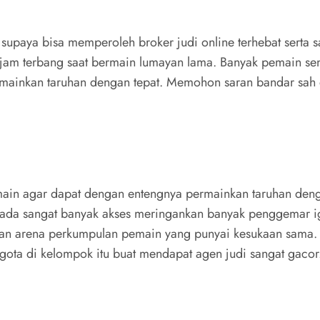
upaya bisa memperoleh broker judi online terhebat serta s
jam terbang saat bermain lumayan lama. Banyak pemain sen
uk mainkan taruhan dengan tepat. Memohon saran bandar sah 
emain agar dapat dengan entengnya permainkan taruhan den
ni ada sangat banyak akses meringankan banyak penggemar 
n arena perkumpulan pemain yang punyai kesukaan sama. te
ota di kelompok itu buat mendapat agen judi sangat gacor