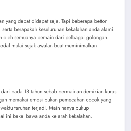
an yang dapat didapat saja. Tapi beberapa bettor
, serta berapakah keseluruhan kekalahan anda alami.
an oleh semuanya pemain dari pelbagai golongan.
modal mulai sejak awalan buat meminimalkan
 dari pada 18 tahun sebab permainan demikian kuras
 dengan memakai emosi bukan pemecahan cocok yang
 waktu taruhan terjadi. Main hanya cukup
al ini bakal bawa anda ke arah kekalahan.