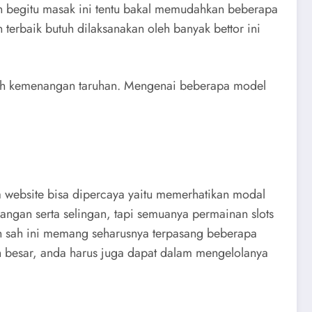
n begitu masak ini tentu bakal memudahkan beberapa
erbaik butuh dilaksanakan oleh banyak bettor ini
aih kemenangan taruhan. Mengenai beberapa model
da website bisa dipercaya yaitu memerhatikan modal
angan serta selingan, tapi semuanya permainan slots
n sah ini memang seharusnya terpasang beberapa
 besar, anda harus juga dapat dalam mengelolanya