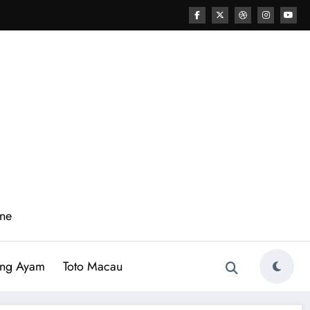
ine
ng Ayam
Toto Macau