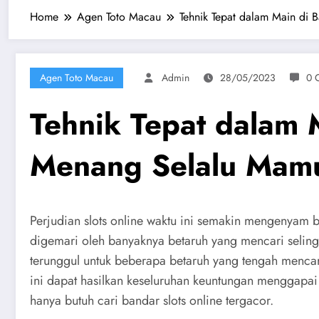
Home
Agen Toto Macau
Tehnik Tepat dalam Main di 
Agen Toto Macau
Admin
28/05/2023
0 
Tehnik Tepat dalam 
Menang Selalu Mam
Perjudian slots online waktu ini semakin mengenyam 
digemari oleh banyaknya betaruh yang mencari selinga
terunggul untuk beberapa betaruh yang tengah mencar
ini dapat hasilkan keseluruhan keuntungan menggapai
hanya butuh cari bandar slots online tergacor.