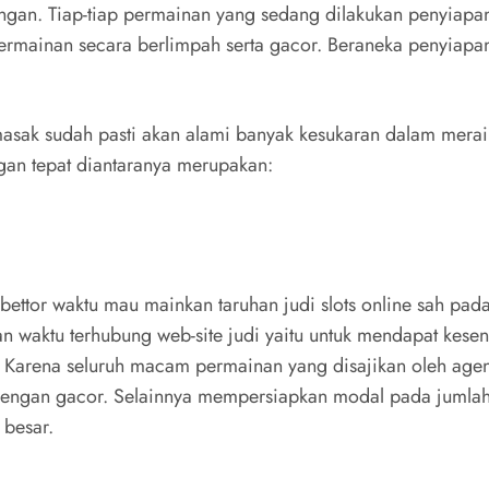
gan. Tiap-tiap permainan yang sedang dilakukan penyiapa
rmainan secara berlimpah serta gacor. Beraneka penyiapan t
 masak sudah pasti akan alami banyak kesukaran dalam mer
gan tepat diantaranya merupakan:
bettor waktu mau mainkan taruhan judi slots online sah pa
 waktu terhubung web-site judi yaitu untuk mendapat kesen
. Karena seluruh macam permainan yang disajikan oleh age
dengan gacor. Selainnya mempersiapkan modal pada jumlah
 besar.