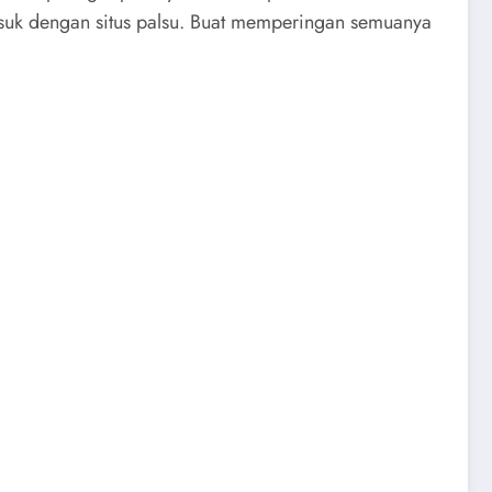
masuk dengan situs palsu. Buat memperingan semuanya