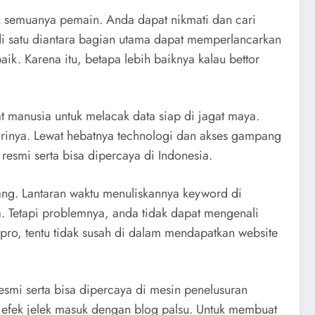
ntuk semuanya pemain. Anda dapat nikmati dan cari
di satu diantara bagian utama dapat memperlancarkan
aik. Karena itu, betapa lebih baiknya kalau bettor
at manusia untuk melacak data siap di jagat maya.
harinya. Lewat hebatnya technologi dan akses gampang
resmi serta bisa dipercaya di Indonesia.
ang. Lantaran waktu menuliskannya keyword di
a. Tetapi problemnya, anda tidak dapat mengenali
in pro, tentu tidak susah di dalam mendapatkan website
resmi serta bisa dipercaya di mesin penelusuran
ari efek jelek masuk dengan blog palsu. Untuk membuat