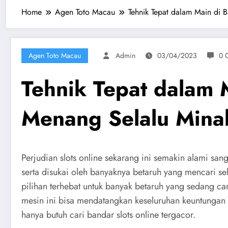
Home
Agen Toto Macau
Tehnik Tepat dalam Main di 
Agen Toto Macau
Admin
03/04/2023
0 
Tehnik Tepat dalam 
Menang Selalu Mina
Perjudian slots online sekarang ini semakin alami sa
serta disukai oleh banyaknya betaruh yang mencari se
pilihan terhebat untuk banyak betaruh yang sedang ca
mesin ini bisa mendatangkan keseluruhan keuntungan 
hanya butuh cari bandar slots online tergacor.