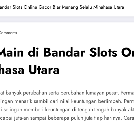
Bandar Slots Online Gacor Biar Menang Selalu Minahasa Utara
Comments
Main di Bandar Slots O
hasa Utara
ngat banyak perubahan serta perubahan lumayan pesat. Perma
lingan menarik sambil cari nilai keuntungan berlimpah. Perm
ri selingan memberi keuntungan di tengah-tengah banyak akti
capai juta-an sampai beberapa puluh juta tiap harinya. Ca