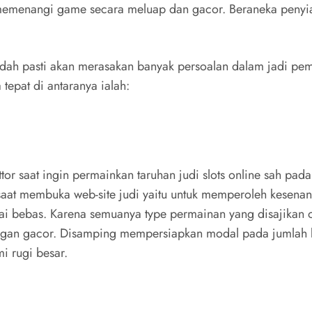
menangi game secara meluap dan gacor. Beraneka penyiapa
udah pasti akan merasakan banyak persoalan dalam jadi p
tepat di antaranya ialah:
ttor saat ingin permainkan taruhan judi slots online sah pa
at membuka web-site judi yaitu untuk memperoleh kesenang
pai bebas. Karena semuanya type permainan yang disajikan 
engan gacor. Disamping mempersiapkan modal pada jumlah 
i rugi besar.