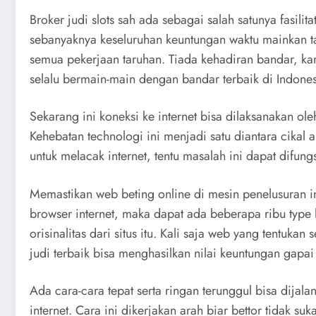
Broker judi slots sah ada sebagai salah satunya fasil
sebanyaknya keseluruhan keuntungan waktu mainkan ta
semua pekerjaan taruhan. Tiada kehadiran bandar, karen
selalu bermain-main dengan bandar terbaik di Indones
Sekarang ini koneksi ke internet bisa dilaksanakan ol
Kehebatan technologi ini menjadi satu diantara cikal
untuk melacak internet, tentu masalah ini dapat difun
Memastikan web beting online di mesin penelusuran i
browser internet, maka dapat ada beberapa ribu type 
orisinalitas dari situs itu. Kali saja web yang tentuk
judi terbaik bisa menghasilkan nilai keuntungan gapai
Ada cara-cara tepat serta ringan terunggul bisa dijal
internet. Cara ini dikerjakan arah biar bettor tidak s