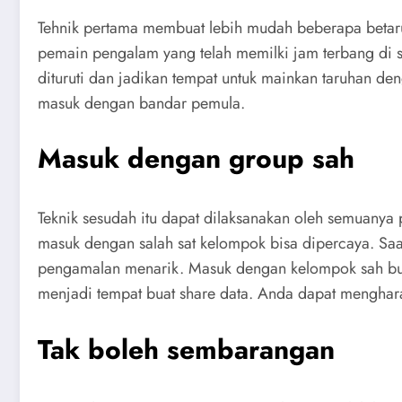
Tehnik pertama membuat lebih mudah beberapa betaruh
pemain pengalam yang telah memilki jam terbang di 
dituruti dan jadikan tempat untuk mainkan taruhan de
masuk dengan bandar pemula.
Masuk dengan group sah
Teknik sesudah itu dapat dilaksanakan oleh semuany
masuk dengan salah sat kelompok bisa dipercaya. S
pengamalan menarik. Masuk dengan kelompok sah buk
menjadi tempat buat share data. Anda dapat menghara
Tak boleh sembarangan