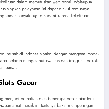
 kekeliruan dalam memutuskan web resmi. Walaupun
situs siapkan pelayanan ini dapat diakui semuanya.
nghindar banyak rugi dihadapi karena kekeliruan
nline sah di Indonesia yakni dengan mengenal tanda-
rapa betaruh mengetahui kwalitas dan integritas pokok
iar benar.
Slots Gacor
g menjadi perhatian oleh beberapa bettor biar terus-
yiapan amat masak ini tentunya bakal memperingan