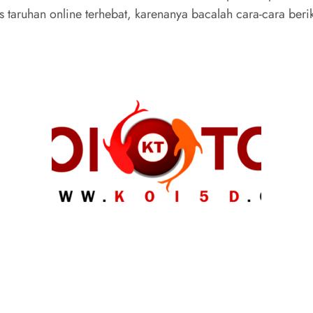
 taruhan online terhebat, karenanya bacalah cara-cara berik