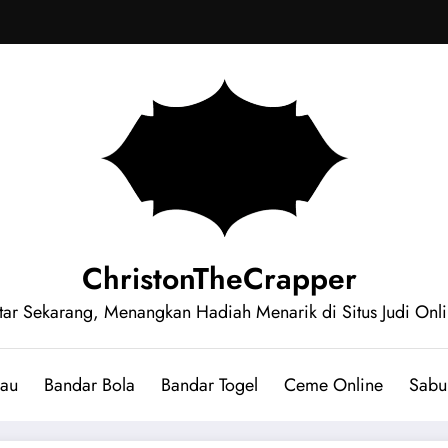
ChristonTheCrapper
tar Sekarang, Menangkan Hadiah Menarik di Situs Judi Onl
cau
Bandar Bola
Bandar Togel
Ceme Online
Sabu