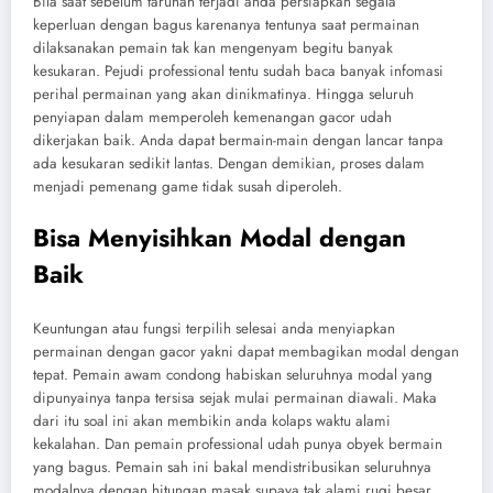
Bila saat sebelum taruhan terjadi anda persiapkan segala
keperluan dengan bagus karenanya tentunya saat permainan
dilaksanakan pemain tak kan mengenyam begitu banyak
kesukaran. Pejudi professional tentu sudah baca banyak infomasi
perihal permainan yang akan dinikmatinya. Hingga seluruh
penyiapan dalam memperoleh kemenangan gacor udah
dikerjakan baik. Anda dapat bermain-main dengan lancar tanpa
ada kesukaran sedikit lantas. Dengan demikian, proses dalam
menjadi pemenang game tidak susah diperoleh.
Bisa Menyisihkan Modal dengan
Baik
Keuntungan atau fungsi terpilih selesai anda menyiapkan
permainan dengan gacor yakni dapat membagikan modal dengan
tepat. Pemain awam condong habiskan seluruhnya modal yang
dipunyainya tanpa tersisa sejak mulai permainan diawali. Maka
dari itu soal ini akan membikin anda kolaps waktu alami
kekalahan. Dan pemain professional udah punya obyek bermain
yang bagus. Pemain sah ini bakal mendistribusikan seluruhnya
modalnya dengan hitungan masak supaya tak alami rugi besar.