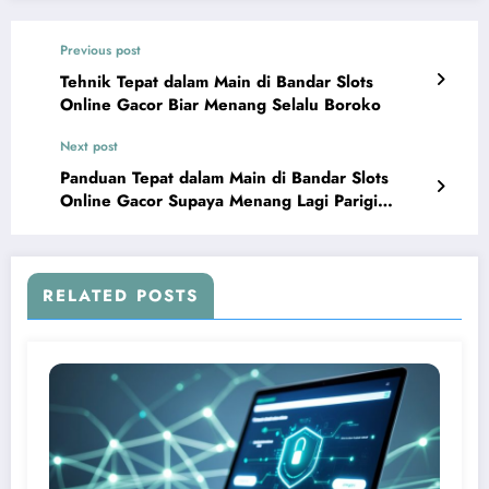
Previous post
Tehnik Tepat dalam Main di Bandar Slots
Online Gacor Biar Menang Selalu Boroko
Next post
Panduan Tepat dalam Main di Bandar Slots
Online Gacor Supaya Menang Lagi Parigi
Moutong
RELATED POSTS