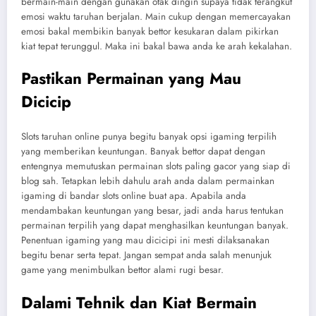
bermain-main dengan gunakan otak dingin supaya tidak terangkut
emosi waktu taruhan berjalan. Main cukup dengan memercayakan
emosi bakal membikin banyak bettor kesukaran dalam pikirkan
kiat tepat terunggul. Maka ini bakal bawa anda ke arah kekalahan.
Pastikan Permainan yang Mau
Dicicip
Slots taruhan online punya begitu banyak opsi igaming terpilih
yang memberikan keuntungan. Banyak bettor dapat dengan
entengnya memutuskan permainan slots paling gacor yang siap di
blog sah. Tetapkan lebih dahulu arah anda dalam permainkan
igaming di bandar slots online buat apa. Apabila anda
mendambakan keuntungan yang besar, jadi anda harus tentukan
permainan terpilih yang dapat menghasilkan keuntungan banyak.
Penentuan igaming yang mau dicicipi ini mesti dilaksanakan
begitu benar serta tepat. Jangan sempat anda salah menunjuk
game yang menimbulkan bettor alami rugi besar.
Dalami Tehnik dan Kiat Bermain