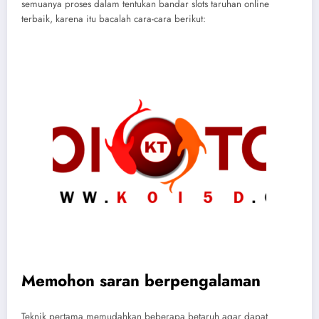
semuanya proses dalam tentukan bandar slots taruhan online
terbaik, karena itu bacalah cara-cara berikut:
Memohon saran berpengalaman
Teknik pertama memudahkan beberapa betaruh agar dapat