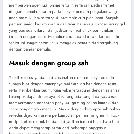
memperoleh agen judi online terpilih serta sah pada internet
dengan memohon saran pada banyak pemain pengalam yang
udah memilki jam terbang di saat main cukuplah lama. Banyak
pemain senior kebanyakan sudah tahu mana saja bandar terunggul
yang pas buat dituruti dan jadikan tempat untuk permainkan
taruhan dengan tepat. Memohon saran bandar sah dari pemain
senior ini sangat hebat untuk mengelak pemain dari tergabung
dengan bandar pemula.
Masuk dengan group sah
Tehnik seterusnya dapat dilaksanakan oleh semuanya pemain
supaya bisa dengan entengnya mainkan taruhan dengan resmi
serta memberikan keuntungan yakni tergabung dengan salah sat
kelompok dapat dipercaya. Sekarang ada sangat banyak akses
mempermudah beberapa penyuka igaming online kumpul dan
share pengamalan menarik. Masuk dengan kelompok sah bukan
sekedar dijadikan arena perkumpulan pemain yang miliki hoby
mirip. tapi kelompok ini dapat dijadikan tempat buat share info.
Anda dapat mengharap saran dari beberapa anggota di