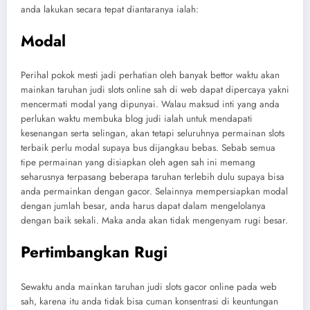
anda lakukan secara tepat diantaranya ialah:
Modal
Perihal pokok mesti jadi perhatian oleh banyak bettor waktu akan
mainkan taruhan judi slots online sah di web dapat dipercaya yakni
mencermati modal yang dipunyai. Walau maksud inti yang anda
perlukan waktu membuka blog judi ialah untuk mendapati
kesenangan serta selingan, akan tetapi seluruhnya permainan slots
terbaik perlu modal supaya bus dijangkau bebas. Sebab semua
tipe permainan yang disiapkan oleh agen sah ini memang
seharusnya terpasang beberapa taruhan terlebih dulu supaya bisa
anda permainkan dengan gacor. Selainnya mempersiapkan modal
dengan jumlah besar, anda harus dapat dalam mengelolanya
dengan baik sekali. Maka anda akan tidak mengenyam rugi besar.
Pertimbangkan Rugi
Sewaktu anda mainkan taruhan judi slots gacor online pada web
sah, karena itu anda tidak bisa cuman konsentrasi di keuntungan