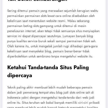
Sering ditemui pemain yang merasakan sejumlah kerugian waktu
permainkan permainan slots lewat cara online disebabkan oleh
kekeliruan saat menentukan website resmi. Walau sekarang
permainan beting slots gampang untuk ditemui di mesin
penelusuran internet, akan tetapi tidak semuanya situs menyiapkan
service ini dapat dipercayai seutuhnya. Lumayan banyak blog
punya kualitas service buruk sekali sampai permainan tidak sah.
Oleh karena itu, untuk mengelak jumlah rugi dihadapi gara-gara
kekeliruan saat menyeleksi blog, pemain benar-benar tidak
diperbolehkan untuk sembrono tanpa mengetahui website itu.
Ketahui Tanda-tanda Situs Paling
dipercaya
Teknik paling akhir membuat lebih mudah beberapa pemain
dalam jadi pemenang tempat atau blog judi slots online sah di
Indonesia yakni dengan mengetahui tanda-tanda dari web judi
online itu. Situs taruhan sah bakal banyak memiliki ciri-ciri pribadi
yang membuat lebih mudah banyak betaruh mengetahui kwalitas