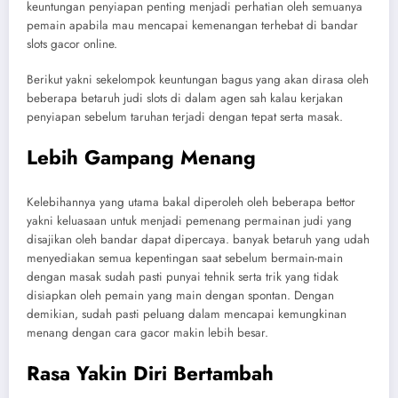
keuntungan penyiapan penting menjadi perhatian oleh semuanya
pemain apabila mau mencapai kemenangan terhebat di bandar
slots gacor online.
Berikut yakni sekelompok keuntungan bagus yang akan dirasa oleh
beberapa betaruh judi slots di dalam agen sah kalau kerjakan
penyiapan sebelum taruhan terjadi dengan tepat serta masak.
Lebih Gampang Menang
Kelebihannya yang utama bakal diperoleh oleh beberapa bettor
yakni keluasaan untuk menjadi pemenang permainan judi yang
disajikan oleh bandar dapat dipercaya. banyak betaruh yang udah
menyediakan semua kepentingan saat sebelum bermain-main
dengan masak sudah pasti punyai tehnik serta trik yang tidak
disiapkan oleh pemain yang main dengan spontan. Dengan
demikian, sudah pasti peluang dalam mencapai kemungkinan
menang dengan cara gacor makin lebih besar.
Rasa Yakin Diri Bertambah