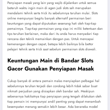
Penyiapan masak yang lain yang wajib dijalankan untuk semua
betaruh waktu ingin main di agen judi slots sah merupakan
mendalami tehnik serta trick itu sebelumnya taruhan mulai. Slots
online mempunyai begitu banyak alternatif permainan beri
keuntungan yang dapat diputuskan sesenang hati oleh tiap-tiap
pemainnya. Tiap-tiap permainan yang siap ini miliki ketentuan dan
tips taruhan berlainan, maka dari itu anda harus menyadari tiap
rencana dan teknik memainkan dengan pas. Untuk mencapai
kemenangan dengan cepat, betapa lebih baiknya bila bettor
pelajari tehnik serta trick saat sebelum permainan slots diawali.
Keuntungan Main di Bandar Slots
Gacor Gunakan Penyiapan Masak
Cukup banyak di antara pemain malas menyiapkan pelbagai hal
sebelumnya taruhan terjadi dan condong lebih tidak sabar buat
nikmati perjudian yang disiapkan oleh bandar sah. Meskipun
sebenarnya hakikatnya tiap penyiapan yang tengah dilakukan oleh
tiap pemain ini mempunyai andil penting yang dapat menambah
kesempatan menang semakin lebih besar. Ada beraneka model