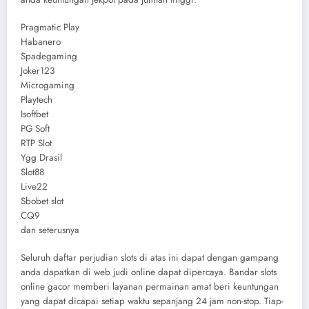
Pragmatic Play
Habanero
Spadegaming
Joker123
Microgaming
Playtech
Isoftbet
PG Soft
RTP Slot
Ygg Drasil
Slot88
Live22
Sbobet slot
CQ9
dan seterusnya
Seluruh daftar perjudian slots di atas ini dapat dengan gampang
anda dapatkan di web judi online dapat dipercaya. Bandar slots
online gacor memberi layanan permainan amat beri keuntungan
yang dapat dicapai setiap waktu sepanjang 24 jam non-stop. Tiap-