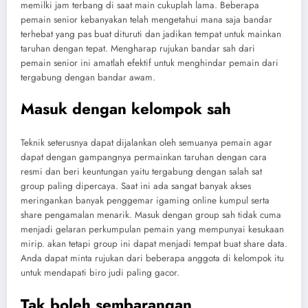
memilki jam terbang di saat main cukuplah lama. Beberapa
pemain senior kebanyakan telah mengetahui mana saja bandar
terhebat yang pas buat dituruti dan jadikan tempat untuk mainkan
taruhan dengan tepat. Mengharap rujukan bandar sah dari
pemain senior ini amatlah efektif untuk menghindar pemain dari
tergabung dengan bandar awam.
Masuk dengan kelompok sah
Teknik seterusnya dapat dijalankan oleh semuanya pemain agar
dapat dengan gampangnya permainkan taruhan dengan cara
resmi dan beri keuntungan yaitu tergabung dengan salah sat
group paling dipercaya. Saat ini ada sangat banyak akses
meringankan banyak penggemar igaming online kumpul serta
share pengamalan menarik. Masuk dengan group sah tidak cuma
menjadi gelaran perkumpulan pemain yang mempunyai kesukaan
mirip. akan tetapi group ini dapat menjadi tempat buat share data.
Anda dapat minta rujukan dari beberapa anggota di kelompok itu
untuk mendapati biro judi paling gacor.
Tak boleh sembarangan