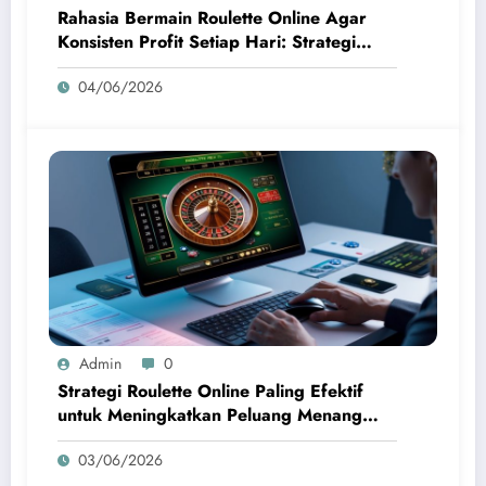
Rahasia Bermain Roulette Online Agar
Konsisten Profit Setiap Hari: Strategi
Sukses untuk Pemain Cerdas
04/06/2026
Admin
0
Strategi Roulette Online Paling Efektif
untuk Meningkatkan Peluang Menang
dalam Permainan Kasino
03/06/2026