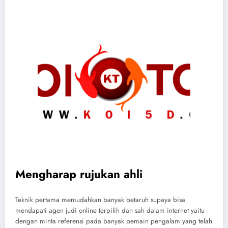
Mengharap rujukan ahli
Teknik pertama memudahkan banyak betaruh supaya bisa
mendapati agen judi online terpilih dan sah dalam internet yaitu
dengan minta referensi pada banyak pemain pengalam yang telah