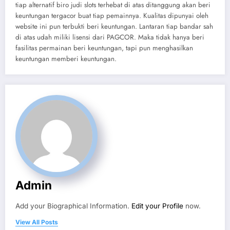
tiap alternatif biro judi slots terhebat di atas ditanggung akan beri
keuntungan tergacor buat tiap pemainnya. Kualitas dipunyai oleh
website ini pun terbukti beri keuntungan. Lantaran tiap bandar sah
di atas udah miliki lisensi dari PAGCOR. Maka tidak hanya beri
fasilitas permainan beri keuntungan, tapi pun menghasilkan
keuntungan memberi keuntungan.
Admin
Add your Biographical Information.
Edit your Profile
now.
View All Posts