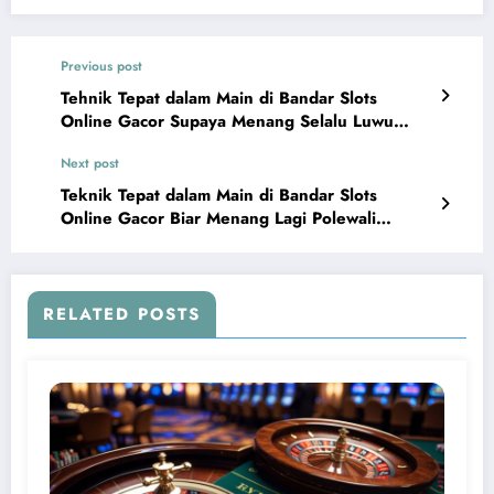
Previous post
Tehnik Tepat dalam Main di Bandar Slots
Online Gacor Supaya Menang Selalu Luwu
Utara
Next post
Teknik Tepat dalam Main di Bandar Slots
Online Gacor Biar Menang Lagi Polewali
Mandar
RELATED POSTS