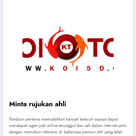
Minta rujukan ahli
Panduan pertama memudahkan banyak betaruh supaya dapat
mendapati agen judi online terunggul dan sah dalam internet yaitu
dengan memohon referensi di beberapa pemain ahli yang telah