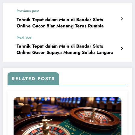
Previous post
Tehnik Tepat dalam Main di Bandar Slots
Online Gacor Biar Menang Terus Rumbia
Next post
Tehnik Tepat dalam Main di Bandar Slots
Online Gacor Supaya Menang Selalu Langara
RELATED POSTS