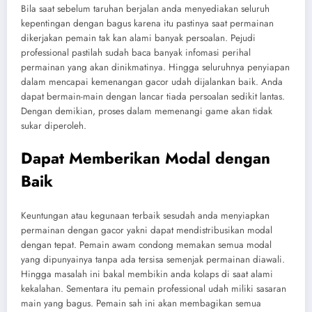
Bila saat sebelum taruhan berjalan anda menyediakan seluruh
kepentingan dengan bagus karena itu pastinya saat permainan
dikerjakan pemain tak kan alami banyak persoalan. Pejudi
professional pastilah sudah baca banyak infomasi perihal
permainan yang akan dinikmatinya. Hingga seluruhnya penyiapan
dalam mencapai kemenangan gacor udah dijalankan baik. Anda
dapat bermain-main dengan lancar tiada persoalan sedikit lantas.
Dengan demikian, proses dalam memenangi game akan tidak
sukar diperoleh.
Dapat Memberikan Modal dengan
Baik
Keuntungan atau kegunaan terbaik sesudah anda menyiapkan
permainan dengan gacor yakni dapat mendistribusikan modal
dengan tepat. Pemain awam condong memakan semua modal
yang dipunyainya tanpa ada tersisa semenjak permainan diawali.
Hingga masalah ini bakal membikin anda kolaps di saat alami
kekalahan. Sementara itu pemain professional udah miliki sasaran
main yang bagus. Pemain sah ini akan membagikan semua