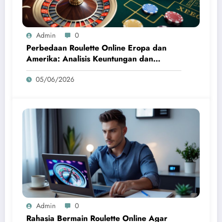
Admin
0
Perbedaan Roulette Online Eropa dan
Amerika: Analisis Keuntungan dan
Kerugian
05/06/2026
Admin
0
Rahasia Bermain Roulette Online Agar