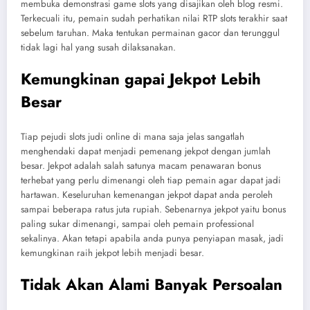
membuka demonstrasi game slots yang disajikan oleh blog resmi.
Terkecuali itu, pemain sudah perhatikan nilai RTP slots terakhir saat
sebelum taruhan. Maka tentukan permainan gacor dan terunggul
tidak lagi hal yang susah dilaksanakan.
Kemungkinan gapai Jekpot Lebih
Besar
Tiap pejudi slots judi online di mana saja jelas sangatlah
menghendaki dapat menjadi pemenang jekpot dengan jumlah
besar. Jekpot adalah salah satunya macam penawaran bonus
terhebat yang perlu dimenangi oleh tiap pemain agar dapat jadi
hartawan. Keseluruhan kemenangan jekpot dapat anda peroleh
sampai beberapa ratus juta rupiah. Sebenarnya jekpot yaitu bonus
paling sukar dimenangi, sampai oleh pemain professional
sekalinya. Akan tetapi apabila anda punya penyiapan masak, jadi
kemungkinan raih jekpot lebih menjadi besar.
Tidak Akan Alami Banyak Persoalan