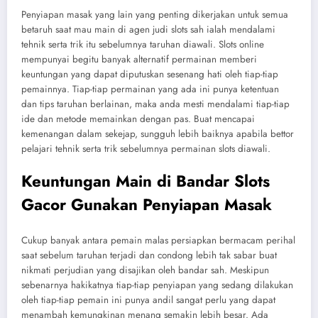
Penyiapan masak yang lain yang penting dikerjakan untuk semua
betaruh saat mau main di agen judi slots sah ialah mendalami
tehnik serta trik itu sebelumnya taruhan diawali. Slots online
mempunyai begitu banyak alternatif permainan memberi
keuntungan yang dapat diputuskan sesenang hati oleh tiap-tiap
pemainnya. Tiap-tiap permainan yang ada ini punya ketentuan
dan tips taruhan berlainan, maka anda mesti mendalami tiap-tiap
ide dan metode memainkan dengan pas. Buat mencapai
kemenangan dalam sekejap, sungguh lebih baiknya apabila bettor
pelajari tehnik serta trik sebelumnya permainan slots diawali.
Keuntungan Main di Bandar Slots
Gacor Gunakan Penyiapan Masak
Cukup banyak antara pemain malas persiapkan bermacam perihal
saat sebelum taruhan terjadi dan condong lebih tak sabar buat
nikmati perjudian yang disajikan oleh bandar sah. Meskipun
sebenarnya hakikatnya tiap-tiap penyiapan yang sedang dilakukan
oleh tiap-tiap pemain ini punya andil sangat perlu yang dapat
menambah kemungkinan menang semakin lebih besar. Ada