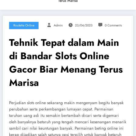
Terus Marisa
Roulette Online
Admin
23/04/2023
0 Comments
Tehnik Tepat dalam Main
di Bandar Slots Online
Gacor Biar Menang Terus
Marisa
Perjudian slots online sekarang makin mengenyam begitu banyak
perubahan serta perkembangan lumayan cepat. Permainan
taruhan uang asli itu semakin bertambah dicari serta digemari
oleh banyaknya betaruh yang tengah mencari kesenangan menarik
sambil cari nilai keuntungan banyak. Permainan beting online ini
kerap dijadikan salah satunya opsi terpilih untuk banyak betaruh