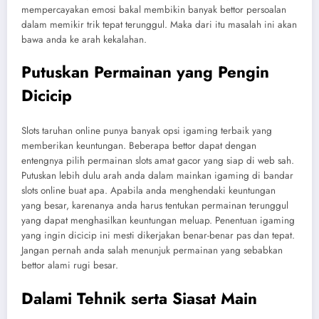
mempercayakan emosi bakal membikin banyak bettor persoalan
dalam memikir trik tepat terunggul. Maka dari itu masalah ini akan
bawa anda ke arah kekalahan.
Putuskan Permainan yang Pengin
Dicicip
Slots taruhan online punya banyak opsi igaming terbaik yang
memberikan keuntungan. Beberapa bettor dapat dengan
entengnya pilih permainan slots amat gacor yang siap di web sah.
Putuskan lebih dulu arah anda dalam mainkan igaming di bandar
slots online buat apa. Apabila anda menghendaki keuntungan
yang besar, karenanya anda harus tentukan permainan terunggul
yang dapat menghasilkan keuntungan meluap. Penentuan igaming
yang ingin dicicip ini mesti dikerjakan benar-benar pas dan tepat.
Jangan pernah anda salah menunjuk permainan yang sebabkan
bettor alami rugi besar.
Dalami Tehnik serta Siasat Main