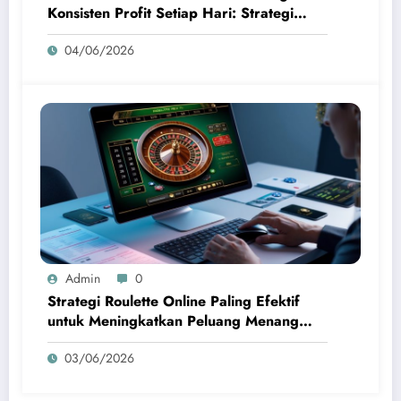
Konsisten Profit Setiap Hari: Strategi
Sukses untuk Pemain Cerdas
04/06/2026
Admin
0
Strategi Roulette Online Paling Efektif
untuk Meningkatkan Peluang Menang
dalam Permainan Kasino
03/06/2026