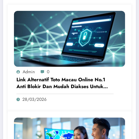
Admin
0
Link Alternatif Toto Macau Online No.1
Anti Blokir Dan Mudah Diakses Untuk
Pengalaman Bermain Optimal
28/03/2026