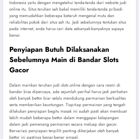
Indonesia yaitu dengan mengetahui tanda-tanda dari website judi
online itu. Situs taruhan sah bakal memiliki tanda-tanda pribadi
yang memudahkan beberapa betaruh mengenal mutu dan
reliabilitas pokok dari situs sah itu. Jadi sebelumnya tentukan situs
pada internet, anda harus cari data sebanyak-banyaknya supaya
benar.
Penyiapan Butuh Dilaksanakan
Sebelumnya Main di Bandar Slots
Gacor
Dalam mainkan taruhan judi slots online dengan cara resmi di
bandar bisa dipercaya, ada sejumlah perihal harus jadi perhatian
oleh banyak bettor biar selalu mendukung permainan berkualitas
serta memberikan keuntungan. Tiap-tiap permainan yang tengah
dilakukan penyiapan begitu masak ini sudah pasti akan membuat
lebih mudah beberapa bettor dalam menggapai kelapangan
dalam jadi pemenang permainan secara meluap dan gacor.
Bervariasi penyiapan terpilih penting dikerjakan oleh banyak
bettor ini pastinya benar-benar simpel.