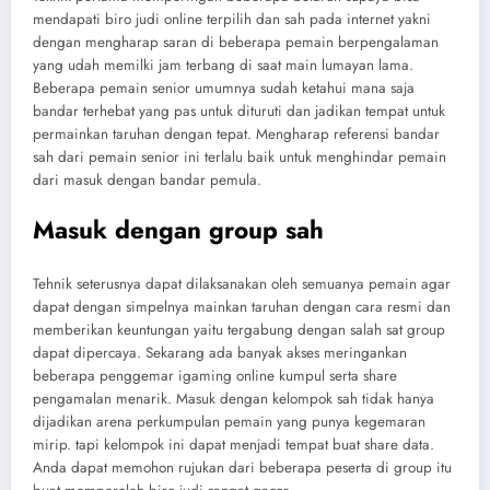
mendapati biro judi online terpilih dan sah pada internet yakni
dengan mengharap saran di beberapa pemain berpengalaman
yang udah memilki jam terbang di saat main lumayan lama.
Beberapa pemain senior umumnya sudah ketahui mana saja
bandar terhebat yang pas untuk dituruti dan jadikan tempat untuk
permainkan taruhan dengan tepat. Mengharap referensi bandar
sah dari pemain senior ini terlalu baik untuk menghindar pemain
dari masuk dengan bandar pemula.
Masuk dengan group sah
Tehnik seterusnya dapat dilaksanakan oleh semuanya pemain agar
dapat dengan simpelnya mainkan taruhan dengan cara resmi dan
memberikan keuntungan yaitu tergabung dengan salah sat group
dapat dipercaya. Sekarang ada banyak akses meringankan
beberapa penggemar igaming online kumpul serta share
pengamalan menarik. Masuk dengan kelompok sah tidak hanya
dijadikan arena perkumpulan pemain yang punya kegemaran
mirip. tapi kelompok ini dapat menjadi tempat buat share data.
Anda dapat memohon rujukan dari beberapa peserta di group itu