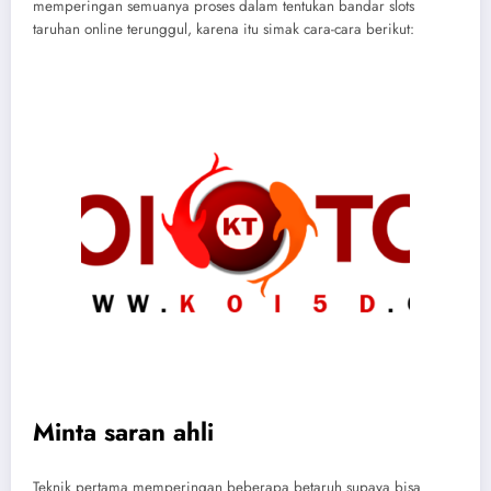
memperingan semuanya proses dalam tentukan bandar slots
taruhan online terunggul, karena itu simak cara-cara berikut:
Minta saran ahli
Teknik pertama memperingan beberapa betaruh supaya bisa