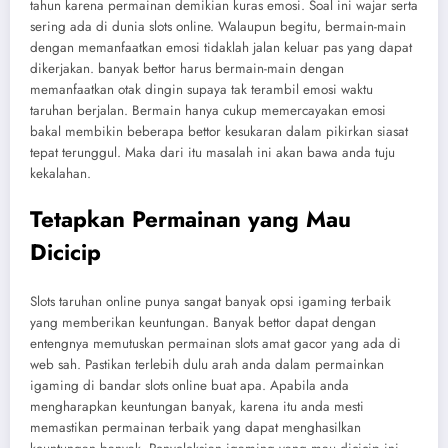
tahun karena permainan demikian kuras emosi. Soal ini wajar serta
sering ada di dunia slots online. Walaupun begitu, bermain-main
dengan memanfaatkan emosi tidaklah jalan keluar pas yang dapat
dikerjakan. banyak bettor harus bermain-main dengan
memanfaatkan otak dingin supaya tak terambil emosi waktu
taruhan berjalan. Bermain hanya cukup memercayakan emosi
bakal membikin beberapa bettor kesukaran dalam pikirkan siasat
tepat terunggul. Maka dari itu masalah ini akan bawa anda tuju
kekalahan.
Tetapkan Permainan yang Mau
Dicicip
Slots taruhan online punya sangat banyak opsi igaming terbaik
yang memberikan keuntungan. Banyak bettor dapat dengan
entengnya memutuskan permainan slots amat gacor yang ada di
web sah. Pastikan terlebih dulu arah anda dalam permainkan
igaming di bandar slots online buat apa. Apabila anda
mengharapkan keuntungan banyak, karena itu anda mesti
memastikan permainan terbaik yang dapat menghasilkan