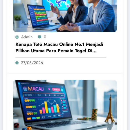
Admin
0
Kenapa Toto Macau Online No.1 Menjadi
Pilihan Utama Para Pemain Togel Di
Indonesia
27/03/2026