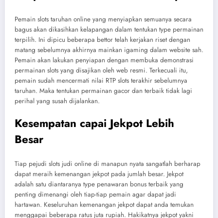
Pemain slots taruhan online yang menyiapkan semuanya secara
bagus akan dikasihkan kelapangan dalam tentukan type permainan
terpilih. Ini dipicu beberapa bettor telah kerjakan riset dengan
matang sebelumnya akhirnya mainkan igaming dalam website sah.
Pemain akan lakukan penyiapan dengan membuka demonstrasi
permainan slots yang disajikan oleh web resmi. Terkecuali itu,
pemain sudah mencermati nilai RTP slots terakhir sebelumnya
taruhan. Maka tentukan permainan gacor dan terbaik tidak lagi
perihal yang susah dijalankan.
Kesempatan capai Jekpot Lebih
Besar
Tiap pejudi slots judi online di manapun nyata sangatlah berharap
dapat meraih kemenangan jekpot pada jumlah besar. Jekpot
adalah satu diantaranya type penawaran bonus terbaik yang
penting dimenangi oleh tiap-tiap pemain agar dapat jadi
hartawan. Keseluruhan kemenangan jekpot dapat anda temukan
menggapai beberapa ratus juta rupiah. Hakikatnya jekpot yakni