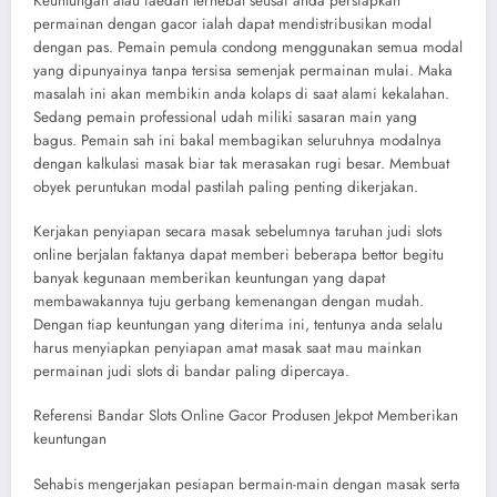
Keuntungan atau faedah terhebat seusai anda persiapkan
permainan dengan gacor ialah dapat mendistribusikan modal
dengan pas. Pemain pemula condong menggunakan semua modal
yang dipunyainya tanpa tersisa semenjak permainan mulai. Maka
masalah ini akan membikin anda kolaps di saat alami kekalahan.
Sedang pemain professional udah miliki sasaran main yang
bagus. Pemain sah ini bakal membagikan seluruhnya modalnya
dengan kalkulasi masak biar tak merasakan rugi besar. Membuat
obyek peruntukan modal pastilah paling penting dikerjakan.
Kerjakan penyiapan secara masak sebelumnya taruhan judi slots
online berjalan faktanya dapat memberi beberapa bettor begitu
banyak kegunaan memberikan keuntungan yang dapat
membawakannya tuju gerbang kemenangan dengan mudah.
Dengan tiap keuntungan yang diterima ini, tentunya anda selalu
harus menyiapkan penyiapan amat masak saat mau mainkan
permainan judi slots di bandar paling dipercaya.
Referensi Bandar Slots Online Gacor Produsen Jekpot Memberikan
keuntungan
Sehabis mengerjakan pesiapan bermain-main dengan masak serta