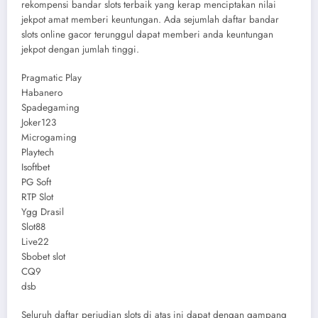
rekompensi bandar slots terbaik yang kerap menciptakan nilai
jekpot amat memberi keuntungan. Ada sejumlah daftar bandar
slots online gacor terunggul dapat memberi anda keuntungan
jekpot dengan jumlah tinggi.
Pragmatic Play
Habanero
Spadegaming
Joker123
Microgaming
Playtech
Isoftbet
PG Soft
RTP Slot
Ygg Drasil
Slot88
Live22
Sbobet slot
CQ9
dsb
Seluruh daftar perjudian slots di atas ini dapat dengan gampang