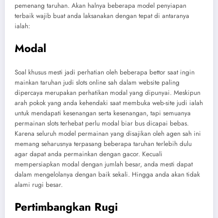
pemenang taruhan. Akan halnya beberapa model penyiapan
terbaik wajib buat anda laksanakan dengan tepat di antaranya
ialah:
Modal
Soal khusus mesti jadi perhatian oleh beberapa bettor saat ingin
mainkan taruhan judi slots online sah dalam website paling
dipercaya merupakan perhatikan modal yang dipunyai. Meskipun
arah pokok yang anda kehendaki saat membuka web-site judi ialah
untuk mendapati kesenangan serta kesenangan, tapi semuanya
permainan slots terhebat perlu modal biar bus dicapai bebas.
Karena seluruh model permainan yang disajikan oleh agen sah ini
memang seharusnya terpasang beberapa taruhan terlebih dulu
agar dapat anda permainkan dengan gacor. Kecuali
mempersiapkan modal dengan jumlah besar, anda mesti dapat
dalam mengelolanya dengan baik sekali. Hingga anda akan tidak
alami rugi besar.
Pertimbangkan Rugi