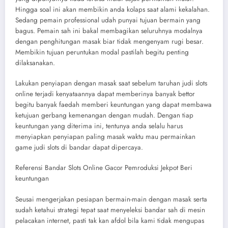
Hingga soal ini akan membikin anda kolaps saat alami kekalahan.
Sedang pemain professional udah punyai tujuan bermain yang
bagus. Pemain sah ini bakal membagikan seluruhnya modalnya
dengan penghitungan masak biar tidak mengenyam rugi besar.
Membikin tujuan peruntukan modal pastilah begitu penting
dilaksanakan.
Lakukan penyiapan dengan masak saat sebelum taruhan judi slots
online terjadi kenyataannya dapat memberinya banyak bettor
begitu banyak faedah memberi keuntungan yang dapat membawa
ketujuan gerbang kemenangan dengan mudah. Dengan tiap
keuntungan yang diterima ini, tentunya anda selalu harus
menyiapkan penyiapan paling masak waktu mau permainkan
game judi slots di bandar dapat dipercaya.
Referensi Bandar Slots Online Gacor Pemroduksi Jekpot Beri
keuntungan
Seusai mengerjakan pesiapan bermain-main dengan masak serta
sudah ketahui strategi tepat saat menyeleksi bandar sah di mesin
pelacakan internet, pasti tak kan afdol bila kami tidak mengupas