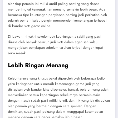
oleh tiap pemain ini miliki andil paling penting yang dapat
mempertingkat kemungkinan menang semakin lebih besar. Ada
beraneka tipe keuntungan penyiapan penting jadi perhatian oleh
seluruh pemain kalau pengin memperoleh kemenangan terhebat
di bandar slots gacor online.
Di bawah ini yakni sekelompok keuntungan atraktif yang pasti
dirasa oleh banyak betaruh judi slots dalam agen sah kalau
mengerjakan penyiapan sebelum taruhan terjadi dengan tepat
serta masak.
Lebih Ringan Menang
Kelebihannya yang khusus bakal diperoleh oleh beberapa bettor
yaitu keringanan untuk meraih kemenangan game judi yang
disiapkan oleh bandar bisa dipercaya. banyak betaruh yang udah
menyediakan semua kepentingan sebelumnya bermain-main
dengan masak sudah pasti miliki tehnik dan trik yang tak disiapkan
oleh pemain yang bermain dengan cara spontan. Dengan
demikian, sudah pasti peluang dalam menggapai kesempatan
menang dengan cara gacor semakin lebih besar.