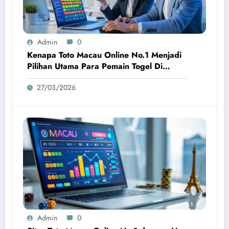
Admin
0
Kenapa Toto Macau Online No.1 Menjadi
Pilihan Utama Para Pemain Togel Di
Indonesia
27/03/2026
Admin
0