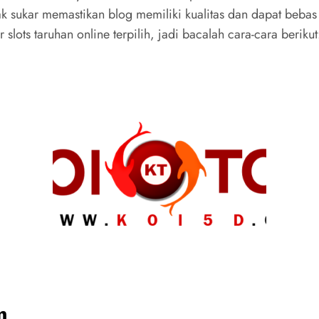
dak sukar memastikan blog memiliki kualitas dan dapat beba
ts taruhan online terpilih, jadi bacalah cara-cara berikut
m