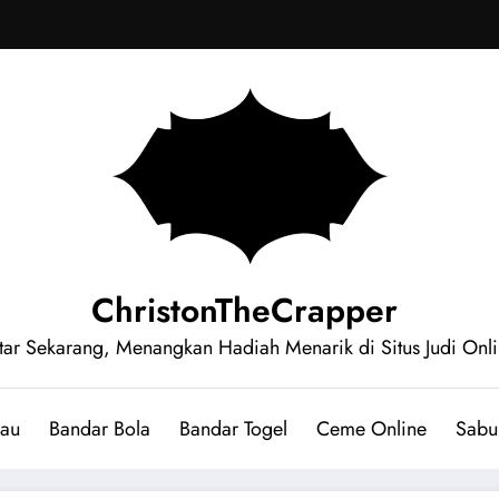
ChristonTheCrapper
tar Sekarang, Menangkan Hadiah Menarik di Situs Judi Onl
cau
Bandar Bola
Bandar Togel
Ceme Online
Sabu