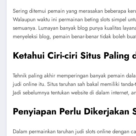
Sering ditemui pemain yang merasakan beberapa keru
Walaupun waktu ini permainan beting slots simpel untu
semuanya. Lumayan banyak blog punya kualitas layanan
menyeleksi blog, pemain benar-benar tidak boleh buat
Ketahui Ciri-ciri Situs Paling
Tehnik paling akhir memperingan banyak pemain dalam 
judi online itu. Situs taruhan sah bakal memiliki tand
Jadi sebelumnya tentukan website di dalam internet, a
Penyiapan Perlu Dikerjakan 
Dalam permainkan taruhan judi slots online dengan car