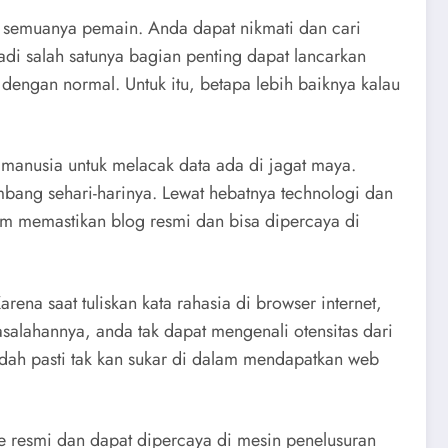
uat semuanya pemain. Anda dapat nikmati dan cari
adi salah satunya bagian penting dapat lancarkan
n dengan normal. Untuk itu, betapa lebih baiknya kalau
k manusia untuk melacak data ada di jagat maya.
mbang sehari-harinya. Lewat hebatnya technologi dan
lam memastikan blog resmi dan bisa dipercaya di
ena saat tuliskan kata rahasia di browser internet,
salahannya, anda tak dapat mengenali otensitas dari
sudah pasti tak kan sukar di dalam mendapatkan web
te resmi dan dapat dipercaya di mesin penelusuran