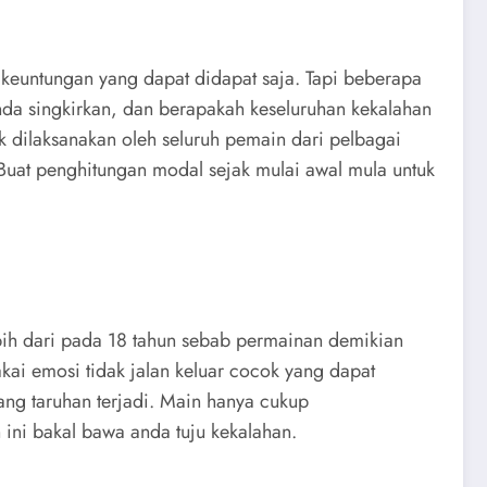
i keuntungan yang dapat didapat saja. Tapi beberapa
nda singkirkan, dan berapakah keseluruhan kekalahan
 dilaksanakan oleh seluruh pemain dari pelbagai
Buat penghitungan modal sejak mulai awal mula untuk
ih dari pada 18 tahun sebab permainan demikian
akai emosi tidak jalan keluar cocok yang dapat
ang taruhan terjadi. Main hanya cukup
ini bakal bawa anda tuju kekalahan.