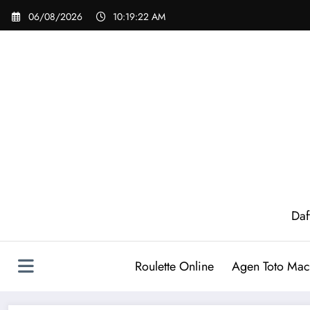
Skip
06/08/2026
10:19:23 AM
to
content
Daf
Roulette Online
Agen Toto Ma