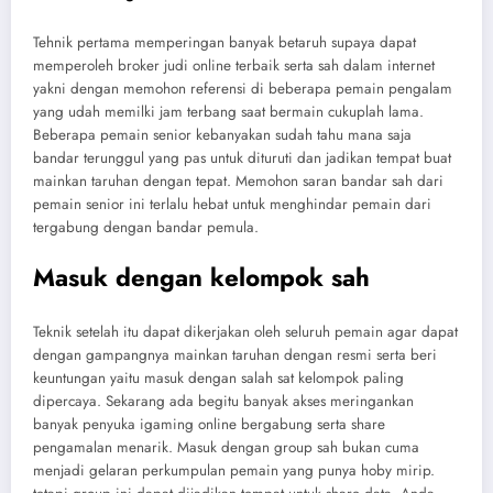
Tehnik pertama memperingan banyak betaruh supaya dapat
memperoleh broker judi online terbaik serta sah dalam internet
yakni dengan memohon referensi di beberapa pemain pengalam
yang udah memilki jam terbang saat bermain cukuplah lama.
Beberapa pemain senior kebanyakan sudah tahu mana saja
bandar terunggul yang pas untuk dituruti dan jadikan tempat buat
mainkan taruhan dengan tepat. Memohon saran bandar sah dari
pemain senior ini terlalu hebat untuk menghindar pemain dari
tergabung dengan bandar pemula.
Masuk dengan kelompok sah
Teknik setelah itu dapat dikerjakan oleh seluruh pemain agar dapat
dengan gampangnya mainkan taruhan dengan resmi serta beri
keuntungan yaitu masuk dengan salah sat kelompok paling
dipercaya. Sekarang ada begitu banyak akses meringankan
banyak penyuka igaming online bergabung serta share
pengamalan menarik. Masuk dengan group sah bukan cuma
menjadi gelaran perkumpulan pemain yang punya hoby mirip.