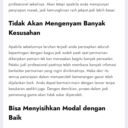
professional sekalinya. Akan tetapi apabila anda mempunyai
penyiapan masak, jadi kemungkinan raih jekpot jadi lebih besar.
Tidak Akan Mengenyam Banyak
Kesusahan
Apabila sebelumnya taruhan terjadi anda persiapkan seluruh
kepentingan dengan bagus jadi sudah pasti saat permainan
dikerjakan pemain tak kan merasakan begitu banyak persoalan.
Pelaku judi professional pastinya telah membaca banyak infomasi
berkaitan permainan yang ingin dinikmatinya. Maka dari itu
semua penyiapan dalam memperoleh kemenangan gacor telah
dijalankan baik. Anda dapat bermain-main dengan lancar tanpa
kesukaran sedikit juga. Dengan demikian, proses dalam jadi
pemenang game akan tidak sukar diperoleh.
Bisa Menyisihkan Modal dengan
Baik