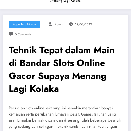
Menang Lagi Kolaka
Agen Toto Macau
Admin
13/05/2023
0 Comments
Tehnik Tepat dalam Main
di Bandar Slots Online
Gacor Supaya Menang
Lagi Kolaka
Perjudian slots online sekarang ini semakin merasakan banyak
kemajuan serta perubahan lumayan pesat. Games taruhan uang
asli itu makin banyak dicari dan disenangi oleh beberapa betaruh
yang sedang cari selingan menarik sambil cari nilai keuntungan