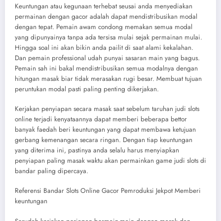
Keuntungan atau kegunaan terhebat seusai anda menyediakan
permainan dengan gacor adalah dapat mendistribusikan modal
dengan tepat. Pemain awam condong memakan semua modal
yang dipunyainya tanpa ada tersisa mulai sejak permainan mulai.
Hingga soal ini akan bikin anda pailit di saat alami kekalahan.
Dan pemain professional udah punyai sasaran main yang bagus.
Pemain sah ini bakal mendistribusikan semua modalnya dengan
hitungan masak biar tidak merasakan rugi besar. Membuat tujuan
peruntukan modal pasti paling penting dikerjakan.
Kerjakan penyiapan secara masak saat sebelum taruhan judi slots
online terjadi kenyataannya dapat memberi beberapa bettor
banyak faedah beri keuntungan yang dapat membawa ketujuan
gerbang kemenangan secara ringan. Dengan tiap keuntungan
yang diterima ini, pastinya anda selalu harus menyiapkan
penyiapan paling masak waktu akan permainkan game judi slots di
bandar paling dipercaya.
Referensi Bandar Slots Online Gacor Pemroduksi Jekpot Memberi
keuntungan