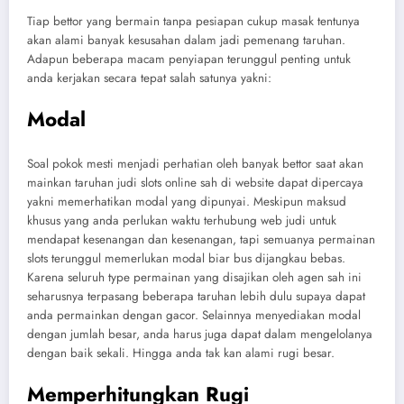
Tiap bettor yang bermain tanpa pesiapan cukup masak tentunya
akan alami banyak kesusahan dalam jadi pemenang taruhan.
Adapun beberapa macam penyiapan terunggul penting untuk
anda kerjakan secara tepat salah satunya yakni:
Modal
Soal pokok mesti menjadi perhatian oleh banyak bettor saat akan
mainkan taruhan judi slots online sah di website dapat dipercaya
yakni memerhatikan modal yang dipunyai. Meskipun maksud
khusus yang anda perlukan waktu terhubung web judi untuk
mendapat kesenangan dan kesenangan, tapi semuanya permainan
slots terunggul memerlukan modal biar bus dijangkau bebas.
Karena seluruh type permainan yang disajikan oleh agen sah ini
seharusnya terpasang beberapa taruhan lebih dulu supaya dapat
anda permainkan dengan gacor. Selainnya menyediakan modal
dengan jumlah besar, anda harus juga dapat dalam mengelolanya
dengan baik sekali. Hingga anda tak kan alami rugi besar.
Memperhitungkan Rugi