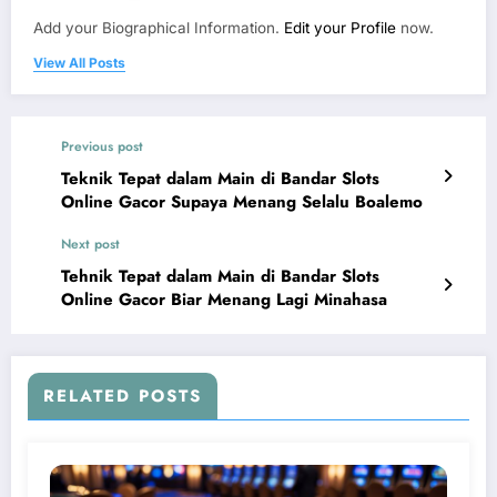
Add your Biographical Information.
Edit your Profile
now.
View All Posts
Previous post
Teknik Tepat dalam Main di Bandar Slots
Online Gacor Supaya Menang Selalu Boalemo
Next post
Tehnik Tepat dalam Main di Bandar Slots
Online Gacor Biar Menang Lagi Minahasa
RELATED POSTS