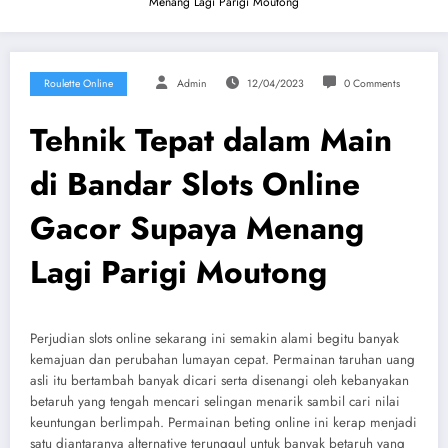
Menang Lagi Parigi Moutong
Roulette Online
Admin
12/04/2023
0 Comments
Tehnik Tepat dalam Main
di Bandar Slots Online
Gacor Supaya Menang
Lagi Parigi Moutong
Perjudian slots online sekarang ini semakin alami begitu banyak
kemajuan dan perubahan lumayan cepat. Permainan taruhan uang
asli itu bertambah banyak dicari serta disenangi oleh kebanyakan
betaruh yang tengah mencari selingan menarik sambil cari nilai
keuntungan berlimpah. Permainan beting online ini kerap menjadi
satu diantaranya alternative terunggul untuk banyak betaruh yang