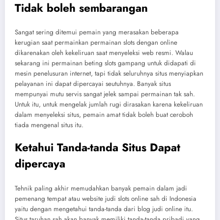
Tidak boleh sembarangan
Sangat sering ditemui pemain yang merasakan beberapa
kerugian saat permainkan permainan slots dengan online
dikarenakan oleh kekeliruan saat menyeleksi web resmi. Walau
sekarang ini permainan beting slots gampang untuk didapati di
mesin penelusuran internet, tapi tidak seluruhnya situs menyiapkan
pelayanan ini dapat dipercayai seutuhnya. Banyak situs
mempunyai mutu servis sangat jelek sampai permainan tak sah.
Untuk itu, untuk mengelak jumlah rugi dirasakan karena kekeliruan
dalam menyeleksi situs, pemain amat tidak boleh buat ceroboh
tiada mengenal situs itu.
Ketahui Tanda-tanda Situs Dapat
dipercaya
Tehnik paling akhir memudahkan banyak pemain dalam jadi
pemenang tempat atau website judi slots online sah di Indonesia
yaitu dengan mengetahui tanda-tanda dari blog judi online itu.
Situs taruhan sah akan banyak memiliki tanda-tanda pribadi yang