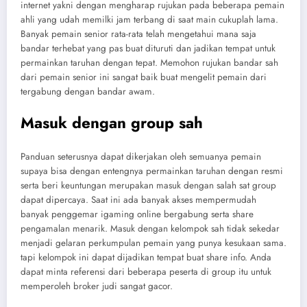
internet yakni dengan mengharap rujukan pada beberapa pemain
ahli yang udah memilki jam terbang di saat main cukuplah lama.
Banyak pemain senior rata-rata telah mengetahui mana saja
bandar terhebat yang pas buat dituruti dan jadikan tempat untuk
permainkan taruhan dengan tepat. Memohon rujukan bandar sah
dari pemain senior ini sangat baik buat mengelit pemain dari
tergabung dengan bandar awam.
Masuk dengan group sah
Panduan seterusnya dapat dikerjakan oleh semuanya pemain
supaya bisa dengan entengnya permainkan taruhan dengan resmi
serta beri keuntungan merupakan masuk dengan salah sat group
dapat dipercaya. Saat ini ada banyak akses mempermudah
banyak penggemar igaming online bergabung serta share
pengamalan menarik. Masuk dengan kelompok sah tidak sekedar
menjadi gelaran perkumpulan pemain yang punya kesukaan sama.
tapi kelompok ini dapat dijadikan tempat buat share info. Anda
dapat minta referensi dari beberapa peserta di group itu untuk
memperoleh broker judi sangat gacor.