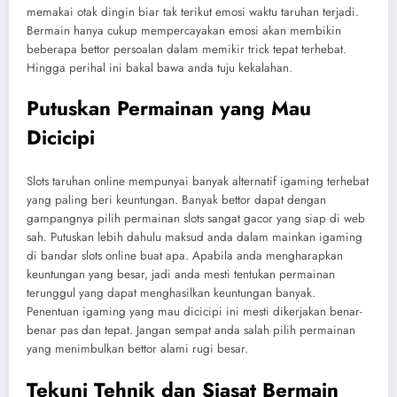
memakai otak dingin biar tak terikut emosi waktu taruhan terjadi.
Bermain hanya cukup mempercayakan emosi akan membikin
beberapa bettor persoalan dalam memikir trick tepat terhebat.
Hingga perihal ini bakal bawa anda tuju kekalahan.
Putuskan Permainan yang Mau
Dicicipi
Slots taruhan online mempunyai banyak alternatif igaming terhebat
yang paling beri keuntungan. Banyak bettor dapat dengan
gampangnya pilih permainan slots sangat gacor yang siap di web
sah. Putuskan lebih dahulu maksud anda dalam mainkan igaming
di bandar slots online buat apa. Apabila anda mengharapkan
keuntungan yang besar, jadi anda mesti tentukan permainan
terunggul yang dapat menghasilkan keuntungan banyak.
Penentuan igaming yang mau dicicipi ini mesti dikerjakan benar-
benar pas dan tepat. Jangan sempat anda salah pilih permainan
yang menimbulkan bettor alami rugi besar.
Tekuni Tehnik dan Siasat Bermain