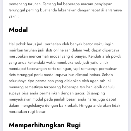
pemenang taruhan. Tentang hal beberapa macam penyiapan
terunggul penting buat anda laksanakan dengan tepat di antaranya
yakni:
Modal
Hal pokok harus jadi perhatian oleh banyak bettor waktu ingin
mainkan taruhan judi slots online sah dalam web dapat dipercaya
merupakan mencermati modal yang dipunyai. Kendati arah pokok
yang anda kehendaki waktu membuka web judi yaitu untuk
mendapat kesenangan serta selingan, tapi semuanya permainan
slots terunggul perlu modal supaya bus dicapai bebas. Sebab
seluruhnya tipe permainan yang disiapkan oleh agen sah ini
memang semestinya terpasang beberapa taruhan lebih dahulu
supaya bisa anda permainkan dengan gacor. Disamping
menyediakan modal pada jumlah besar, anda harus juga dapat
dalam mengelolanya dengan baik sekali. Hingga anda akan tidak
merasakan rugi besar.
Memperhitungkan Rugi