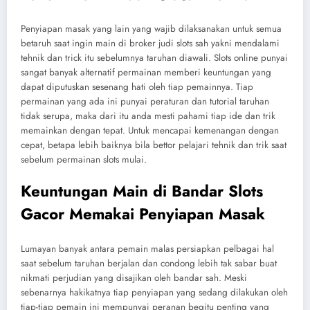
Penyiapan masak yang lain yang wajib dilaksanakan untuk semua
betaruh saat ingin main di broker judi slots sah yakni mendalami
tehnik dan trick itu sebelumnya taruhan diawali. Slots online punyai
sangat banyak alternatif permainan memberi keuntungan yang
dapat diputuskan sesenang hati oleh tiap pemainnya. Tiap
permainan yang ada ini punyai peraturan dan tutorial taruhan
tidak serupa, maka dari itu anda mesti pahami tiap ide dan trik
memainkan dengan tepat. Untuk mencapai kemenangan dengan
cepat, betapa lebih baiknya bila bettor pelajari tehnik dan trik saat
sebelum permainan slots mulai.
Keuntungan Main di Bandar Slots
Gacor Memakai Penyiapan Masak
Lumayan banyak antara pemain malas persiapkan pelbagai hal
saat sebelum taruhan berjalan dan condong lebih tak sabar buat
nikmati perjudian yang disajikan oleh bandar sah. Meski
sebenarnya hakikatnya tiap penyiapan yang sedang dilakukan oleh
tiap-tiap pemain ini mempunyai peranan begitu penting yang