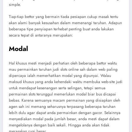
simple.
Tiap-tiap bettor yang bermain tiada pesiapan cukup masak tentu
akan alami banyak kesusahan dalam memenangi taruhan. Adapun
beberapa tipe penyiapan terhebat penting buat anda lakukan
secara tepat di antaranya merupakan:
Modal
Hal khusus mesti menjadi perhatian oleh beberapa bettor waktu
mau permainkan taruhan judi slots online sah dalam web paling
dipercaya ialah memerhatikan modal yang dipunyai. Walau
maksud khusus yang anda kehendaki waktu membuka web-site judi
untuk mendapat kesenangan serta selingan, tetapi semua
permainan slots terunggul memerlukan modal biar bus dicapai
bebas. Karena semuanya macam permainan yang disiapkan oleh
agen sah ini memang seharusnya terpasang beberapa taruhan
lebih dulu agar dapat anda permainkan dengan gacor. Selainnya
menyediakan modal pada jumlah besar, anda mesti dapat dalam
mengelolanya dengan baik sekali. Hingga anda akan tidak
merasakan rugi besar.