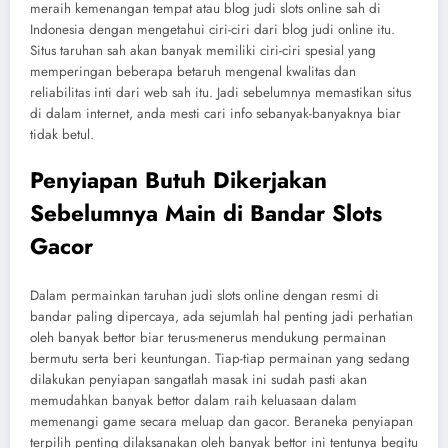
meraih kemenangan tempat atau blog judi slots online sah di
Indonesia dengan mengetahui ciri-ciri dari blog judi online itu.
Situs taruhan sah akan banyak memiliki ciri-ciri spesial yang
memperingan beberapa betaruh mengenal kwalitas dan
reliabilitas inti dari web sah itu. Jadi sebelumnya memastikan situs
di dalam internet, anda mesti cari info sebanyak-banyaknya biar
tidak betul.
Penyiapan Butuh Dikerjakan
Sebelumnya Main di Bandar Slots
Gacor
Dalam permainkan taruhan judi slots online dengan resmi di
bandar paling dipercaya, ada sejumlah hal penting jadi perhatian
oleh banyak bettor biar terus-menerus mendukung permainan
bermutu serta beri keuntungan. Tiap-tiap permainan yang sedang
dilakukan penyiapan sangatlah masak ini sudah pasti akan
memudahkan banyak bettor dalam raih keluasaan dalam
memenangi game secara meluap dan gacor. Beraneka penyiapan
terpilih penting dilaksanakan oleh banyak bettor ini tentunya begitu