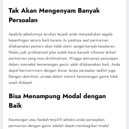
Tak Akan Mengenyam Banyak
Persoalan
Apabila sebelumnya taruhan terjadi anda menyediakan segala
kepentingan secara baik karena itu pastinya saat permainan
dilaksanakan pemain akan tidak alami sangat banyak kesukaran.
Pelaku judi professional jelas sudah baca banyak infomasi terkait
permainan yang mau dinikmatinya. Hingga semuanya penyiapan
dalam mencetak kemenangan gacor udah dilaksanakan baik. Anda
dapat bermain-main dengan lancar tanpa persoalan sedikit juga.
Dengan demikian, proses dalam meraih kemenangan game tidak
susah didapat.
Bisa Menampung Modal dengan
Baik
Keuntungan atau faedah terpilih sehabis anda persiapkan
permainan dengan gacor adalah dapat membagikan modal