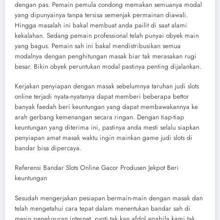
dengan pas. Pemain pemula condong memakan semuanya modal
yang dipunyainya tanpa tersisa semenjak permainan diawali.
Hingga masalah ini bakal membuat anda pailit di saat alami
kekalahan. Sedang pemain professional telah punyai obyek main
yang bagus. Pemain sah ini bakal mendistribusikan semua
modalnya dengan penghitungan masak biar tak merasakan rugi
besar. Bikin obyek peruntukan modal pastinya penting dijalankan.
Kerjakan penyiapan dengan masak sebelumnya taruhan judi slots
online terjadi nyata-nyatanya dapat memberi beberapa bettor
banyak faedah beri keuntungan yang dapat membawakannya ke
arah gerbang kemenangan secara ringan. Dengan tiap-tiap
keuntungan yang diterima ini, pastinya anda mesti selalu siapkan
penyiapan amat masak waktu ingin mainkan game judi slots di
bandar bisa dipercaya.
Referensi Bandar Slots Online Gacor Produsen Jekpot Beri
keuntungan
Sesudah mengerjakan pesiapan bermain-main dengan masak dan
telah mengetahui cara tepat dalam menentukan bandar sah di
mesin penelusuran internet, pasti tak kan afdol apabila kami tak