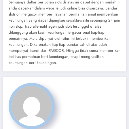
Semuanya daftar perjudian slots di atas ini dapat dengan mudah
anda dapatkan dalam website judi online bisa dipercaya. Bandar
slots online gacor memberi layanan permainan amat memberikan
keuntungan yang dapat dijangkau sewaktu-waktu sepanjang 24 jam
non stop. Tiap alternatif agen judi slots terunggul di atas
ditanggung akan kasih keuntungan tergacor buat tiap-tiap
pemainnya. Mutu dipunyai oleh situs ini terbukti memberikan
keuntungan. Dikarenakan tiap-tiap bandar sah di atas udah
mempunyai lisensi dari PAGCOR. Hingga tidak cuma memberikan
fasilitas permainan beri keuntungan, tetapi menghasilkan
keuntungan beri keuntungan.