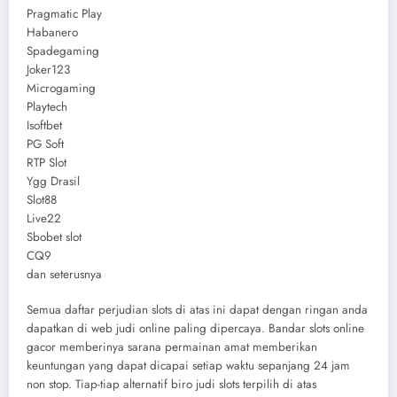
Pragmatic Play
Habanero
Spadegaming
Joker123
Microgaming
Playtech
Isoftbet
PG Soft
RTP Slot
Ygg Drasil
Slot88
Live22
Sbobet slot
CQ9
dan seterusnya
Semua daftar perjudian slots di atas ini dapat dengan ringan anda
dapatkan di web judi online paling dipercaya. Bandar slots online
gacor memberinya sarana permainan amat memberikan
keuntungan yang dapat dicapai setiap waktu sepanjang 24 jam
non stop. Tiap-tiap alternatif biro judi slots terpilih di atas