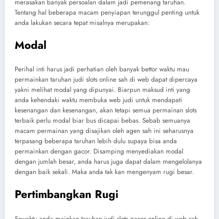
merasakan banyak persoalan dalam jadi pemenang taruhan.
Tentang hal beberapa macam penyiapan terunggul penting untuk
anda lakukan secara tepat misalnya merupakan:
Modal
Perihal inti harus jadi perhatian oleh banyak bettor waktu mau
permainkan taruhan judi slots online sah di web dapat dipercaya
yakni melihat modal yang dipunyai. Biarpun maksud inti yang
anda kehendaki waktu membuka web judi untuk mendapati
kesenangan dan kesenangan, akan tetapi semua permainan slots
terbaik perlu modal biar bus dicapai bebas. Sebab semuanya
macam permainan yang disajikan oleh agen sah ini seharusnya
terpasang beberapa taruhan lebih dulu supaya bisa anda
permainkan dengan gacor. Disamping menyediakan modal
dengan jumlah besar, anda harus juga dapat dalam mengelolanya
dengan baik sekali. Maka anda tak kan mengenyam rugi besar.
Pertimbangkan Rugi
Sewaktu anda mainkan taruhan judi slots gacor online di web sah,