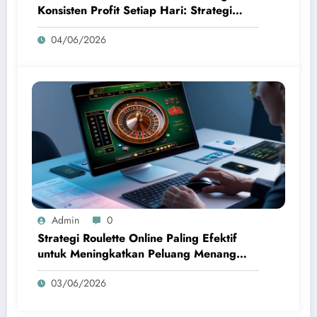
Konsisten Profit Setiap Hari: Strategi
Sukses untuk Pemain Cerdas
04/06/2026
Admin
0
Strategi Roulette Online Paling Efektif
untuk Meningkatkan Peluang Menang
dalam Permainan Kasino
03/06/2026