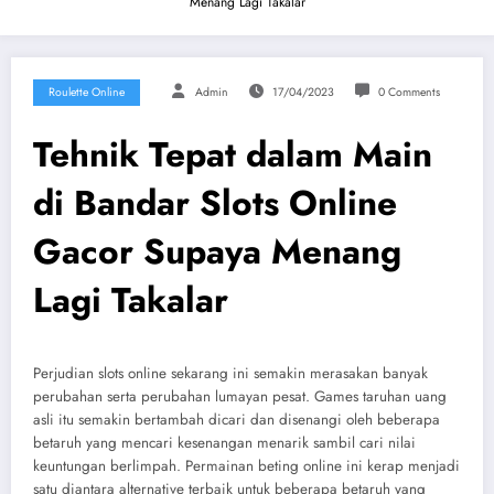
Menang Lagi Takalar
Roulette Online
Admin
17/04/2023
0 Comments
Tehnik Tepat dalam Main
di Bandar Slots Online
Gacor Supaya Menang
Lagi Takalar
Perjudian slots online sekarang ini semakin merasakan banyak
perubahan serta perubahan lumayan pesat. Games taruhan uang
asli itu semakin bertambah dicari dan disenangi oleh beberapa
betaruh yang mencari kesenangan menarik sambil cari nilai
keuntungan berlimpah. Permainan beting online ini kerap menjadi
satu diantara alternative terbaik untuk beberapa betaruh yang