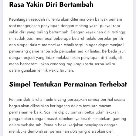
Rasa Yakin Diri Bertambah
Keuntungan sesudah itu tentu akan diterima oleh banyak pemain
saat mengerjakan penyiapan dengan matang yakni punyai rasa
yakin diri yang paling bertambah. Dengan keyakinan diri tertinggi
ini sudah pasti membuat beberapa betaruh selalu berpikir jernih
dan simpel dalam memastikan tehnik terpilih agar dapat menjadi
pemenang game tanpa ada persoalan sedikit lantas. Berbeda jauh
dengan pejudi yang tidak melaksanakan penyiapan diri baik, di
mana bettor tentu akan condong ragu-ragu serta serba keliru
dalam gunakan tehnik waktu taruhan.
Simpel Tentukan Permainan Terhebat
Pemain slots taruhan online yang persiapkan semua perihal secara
bagus akan dikasihkan keringanan dalam tentukan macam
permainan terbaik. Soal ini dipicu banyak bettor udah lakukan
pengamatan dengan masak sebelumnya terakhir mainkan igaming
dalam website sah. Pemain bakal kerjakan penyiapan dengan
membuka demonstrasi permainan slots yang disiapkan oleh