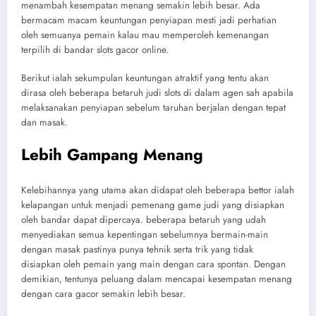
menambah kesempatan menang semakin lebih besar. Ada
bermacam macam keuntungan penyiapan mesti jadi perhatian
oleh semuanya pemain kalau mau memperoleh kemenangan
terpilih di bandar slots gacor online.
Berikut ialah sekumpulan keuntungan atraktif yang tentu akan
dirasa oleh beberapa betaruh judi slots di dalam agen sah apabila
melaksanakan penyiapan sebelum taruhan berjalan dengan tepat
dan masak.
Lebih Gampang Menang
Kelebihannya yang utama akan didapat oleh beberapa bettor ialah
kelapangan untuk menjadi pemenang game judi yang disiapkan
oleh bandar dapat dipercaya. beberapa betaruh yang udah
menyediakan semua kepentingan sebelumnya bermain-main
dengan masak pastinya punya tehnik serta trik yang tidak
disiapkan oleh pemain yang main dengan cara spontan. Dengan
demikian, tentunya peluang dalam mencapai kesempatan menang
dengan cara gacor semakin lebih besar.