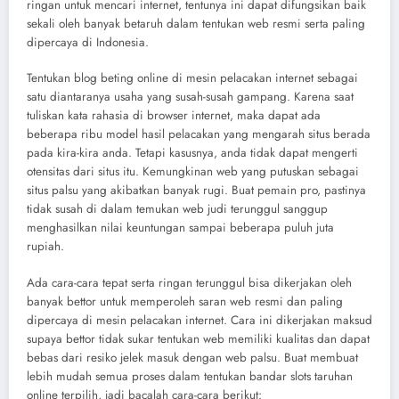
ringan untuk mencari internet, tentunya ini dapat difungsikan baik
sekali oleh banyak betaruh dalam tentukan web resmi serta paling
dipercaya di Indonesia.
Tentukan blog beting online di mesin pelacakan internet sebagai
satu diantaranya usaha yang susah-susah gampang. Karena saat
tuliskan kata rahasia di browser internet, maka dapat ada
beberapa ribu model hasil pelacakan yang mengarah situs berada
pada kira-kira anda. Tetapi kasusnya, anda tidak dapat mengerti
otensitas dari situs itu. Kemungkinan web yang putuskan sebagai
situs palsu yang akibatkan banyak rugi. Buat pemain pro, pastinya
tidak susah di dalam temukan web judi terunggul sanggup
menghasilkan nilai keuntungan sampai beberapa puluh juta
rupiah.
Ada cara-cara tepat serta ringan terunggul bisa dikerjakan oleh
banyak bettor untuk memperoleh saran web resmi dan paling
dipercaya di mesin pelacakan internet. Cara ini dikerjakan maksud
supaya bettor tidak sukar tentukan web memiliki kualitas dan dapat
bebas dari resiko jelek masuk dengan web palsu. Buat membuat
lebih mudah semua proses dalam tentukan bandar slots taruhan
online terpilih, jadi bacalah cara-cara berikut: