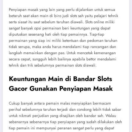
Penyiapan masak yang lain yang perlu dijalankan untuk semua
betaruh saat akan main di biro judi slots sah yaitu pelajari tehnik
serta siasat itu saat sebelum taruhan diawali. Slots online miliki
sangat banyak opsi permainan beri keuntungan yang dapat
diputuskan sesenang hati oleh tiap pemainnya. Tiap-tiap
permainan yang siap ini miliki ketentuan dan pedoman taruhan
tidak serupa, maka anda harus mendalami tiap rancangan dan
langkah memainkan dengan pas. Untuk mencetak kemenangan
secara cepat, sungguh lebih baiknya apabila bettor mendalami
tehnik dan trik sebelumnya permainan slots diawali.
Keuntungan Main di Bandar Slots
Gacor Gunakan Penyiapan Masak
Cukup banyak antara pemain malas menyiapkan bermacam
perihal sebelumnya taruhan terjadi dan condong lebih tidak sabar
untuk nikmati perjudian yang disajikan oleh bandar sah. Walau
sebenarnya sebenarnya tiap penyiapan yang sudah dilakukan oleh
tiap pemain ini mempunyai peranan sangat perlu yang dapat