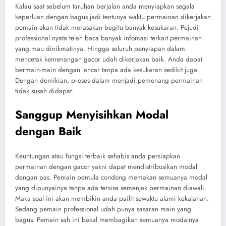
Kalau saat sebelum taruhan berjalan anda menyiapkan segala
keperluan dengan bagus jadi tentunya waktu permainan dikerjakan
pemain akan tidak merasakan begitu banyak kesukaran. Pejudi
professional nyata telah baca banyak infomasi terkait permainan
yang mau dinikmatinya. Hingga seluruh penyiapan dalam
mencetak kemenangan gacor udah dikerjakan baik. Anda dapat
bermain-main dengan lancar tanpa ada kesukaran sedikit juga.
Dengan demikian, proses dalam menjadi pemenang permainan
tidak susah didapat.
Sanggup Menyisihkan Modal
dengan Baik
Keuntungan atau fungsi terbaik sehabis anda persiapkan
permainan dengan gacor yakni dapat mendistribusikan modal
dengan pas. Pemain pemula condong memakan semuanya modal
yang dipunyainya tanpa ada tersisa semenjak permainan diawali.
Maka soal ini akan membikin anda pailit sewaktu alami kekalahan.
Sedang pemain professional udah punya sasaran main yang
bagus. Pemain sah ini bakal membagikan semuanya modalnya