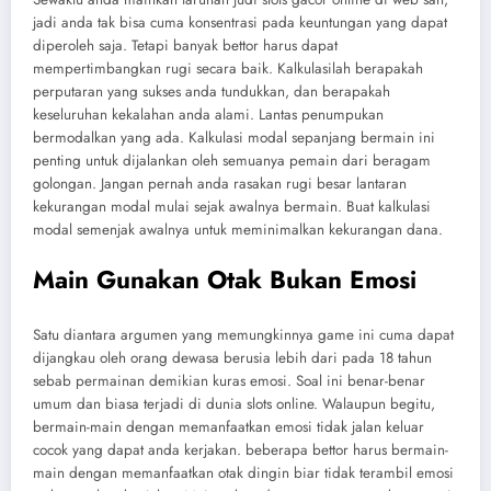
jadi anda tak bisa cuma konsentrasi pada keuntungan yang dapat
diperoleh saja. Tetapi banyak bettor harus dapat
mempertimbangkan rugi secara baik. Kalkulasilah berapakah
perputaran yang sukses anda tundukkan, dan berapakah
keseluruhan kekalahan anda alami. Lantas penumpukan
bermodalkan yang ada. Kalkulasi modal sepanjang bermain ini
penting untuk dijalankan oleh semuanya pemain dari beragam
golongan. Jangan pernah anda rasakan rugi besar lantaran
kekurangan modal mulai sejak awalnya bermain. Buat kalkulasi
modal semenjak awalnya untuk meminimalkan kekurangan dana.
Main Gunakan Otak Bukan Emosi
Satu diantara argumen yang memungkinnya game ini cuma dapat
dijangkau oleh orang dewasa berusia lebih dari pada 18 tahun
sebab permainan demikian kuras emosi. Soal ini benar-benar
umum dan biasa terjadi di dunia slots online. Walaupun begitu,
bermain-main dengan memanfaatkan emosi tidak jalan keluar
cocok yang dapat anda kerjakan. beberapa bettor harus bermain-
main dengan memanfaatkan otak dingin biar tidak terambil emosi