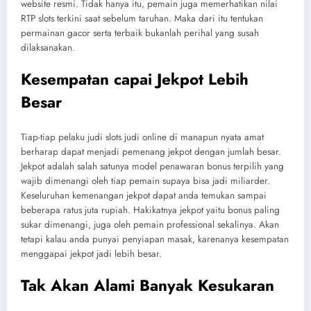
website resmi. Tidak hanya itu, pemain juga memerhatikan nilai
RTP slots terkini saat sebelum taruhan. Maka dari itu tentukan
permainan gacor serta terbaik bukanlah perihal yang susah
dilaksanakan.
Kesempatan capai Jekpot Lebih
Besar
Tiap-tiap pelaku judi slots judi online di manapun nyata amat
berharap dapat menjadi pemenang jekpot dengan jumlah besar.
Jekpot adalah salah satunya model penawaran bonus terpilih yang
wajib dimenangi oleh tiap pemain supaya bisa jadi miliarder.
Keseluruhan kemenangan jekpot dapat anda temukan sampai
beberapa ratus juta rupiah. Hakikatnya jekpot yaitu bonus paling
sukar dimenangi, juga oleh pemain professional sekalinya. Akan
tetapi kalau anda punyai penyiapan masak, karenanya kesempatan
menggapai jekpot jadi lebih besar.
Tak Akan Alami Banyak Kesukaran