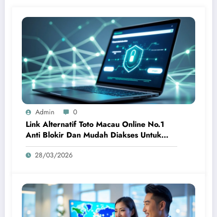
Admin
0
Link Alternatif Toto Macau Online No.1
Anti Blokir Dan Mudah Diakses Untuk
Pengalaman Bermain Optimal
28/03/2026