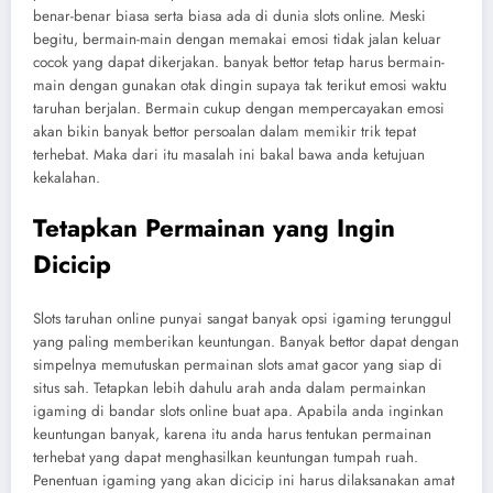
benar-benar biasa serta biasa ada di dunia slots online. Meski
begitu, bermain-main dengan memakai emosi tidak jalan keluar
cocok yang dapat dikerjakan. banyak bettor tetap harus bermain-
main dengan gunakan otak dingin supaya tak terikut emosi waktu
taruhan berjalan. Bermain cukup dengan mempercayakan emosi
akan bikin banyak bettor persoalan dalam memikir trik tepat
terhebat. Maka dari itu masalah ini bakal bawa anda ketujuan
kekalahan.
Tetapkan Permainan yang Ingin
Dicicip
Slots taruhan online punyai sangat banyak opsi igaming terunggul
yang paling memberikan keuntungan. Banyak bettor dapat dengan
simpelnya memutuskan permainan slots amat gacor yang siap di
situs sah. Tetapkan lebih dahulu arah anda dalam permainkan
igaming di bandar slots online buat apa. Apabila anda inginkan
keuntungan banyak, karena itu anda harus tentukan permainan
terhebat yang dapat menghasilkan keuntungan tumpah ruah.
Penentuan igaming yang akan dicicip ini harus dilaksanakan amat