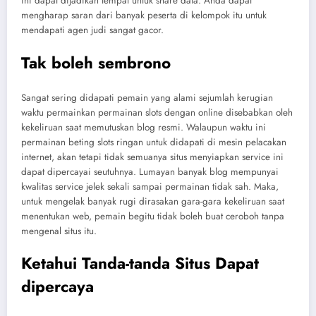
ini dapat dijadikan tempat untuk share data. Anda dapat
mengharap saran dari banyak peserta di kelompok itu untuk
mendapati agen judi sangat gacor.
Tak boleh sembrono
Sangat sering didapati pemain yang alami sejumlah kerugian
waktu permainkan permainan slots dengan online disebabkan oleh
kekeliruan saat memutuskan blog resmi. Walaupun waktu ini
permainan beting slots ringan untuk didapati di mesin pelacakan
internet, akan tetapi tidak semuanya situs menyiapkan service ini
dapat dipercayai seutuhnya. Lumayan banyak blog mempunyai
kwalitas service jelek sekali sampai permainan tidak sah. Maka,
untuk mengelak banyak rugi dirasakan gara-gara kekeliruan saat
menentukan web, pemain begitu tidak boleh buat ceroboh tanpa
mengenal situs itu.
Ketahui Tanda-tanda Situs Dapat
dipercaya