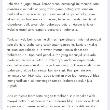
info siap di jagat maya. kemodernan technologi ini menjadi satu
diantara cikal bakalan yang bikin game beting slots semakin
berkembang sehari-harinya. Lewat mutakhirnya tehnologi dan
akses ringan buat mencari internet, tentunya masalah ini dapat
diperlukan baik sekali oleh beberapa betaruh dalam tentukan
website resmi serta dapat dipercaya di Indonesia.
Tentukan web beting online di mesin penelusuran internet sebagai
satu diantara usaha yang susah-susah gampang. Lantaran waktu
tuliskan kata rahasia di browser internet, maka dapat ada
beberapa ribu tipe hasil penelusuran yang menunjuk situs ada
pada seputar anda. Tetapi problemnya, anda tak dapat ketahui
orisinalitas dari situs itu. Bisa jadi web yang putuskan adalah situs
palsu yang akibatkan sangat banyak rugi. Buat pemain pro,
tentunya akan tidak sukar pada temukan blog judi terunggul bisa
menghasilkan nilai keuntungan sampai beberapa puluh juta
rupiah.
Ada cara-cara tepat serta ringan terhebat bisa dikerjakan oleh
banyak bettor buat memperoleh referensi blog resmi serta dapat
dipercaya di mesin penelusuran internet. Cara ini dilaksanakan