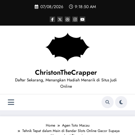
Skip
07/08/2026
9:18:51 AM
to
content
ChristonTheCrapper
Daftar Sekarang, Menangkan Hadiah Menarik di Situs Judi
Online
Home
Agen Toto Macau
Tehnik Tepat dalam Main di Bandar Slots Online Gacor Supaya