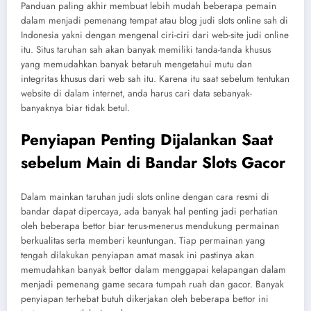
Panduan paling akhir membuat lebih mudah beberapa pemain
dalam menjadi pemenang tempat atau blog judi slots online sah di
Indonesia yakni dengan mengenal ciri-ciri dari web-site judi online
itu. Situs taruhan sah akan banyak memiliki tanda-tanda khusus
yang memudahkan banyak betaruh mengetahui mutu dan
integritas khusus dari web sah itu. Karena itu saat sebelum tentukan
website di dalam internet, anda harus cari data sebanyak-
banyaknya biar tidak betul.
Penyiapan Penting Dijalankan Saat
sebelum Main di Bandar Slots Gacor
Dalam mainkan taruhan judi slots online dengan cara resmi di
bandar dapat dipercaya, ada banyak hal penting jadi perhatian
oleh beberapa bettor biar terus-menerus mendukung permainan
berkualitas serta memberi keuntungan. Tiap permainan yang
tengah dilakukan penyiapan amat masak ini pastinya akan
memudahkan banyak bettor dalam menggapai kelapangan dalam
menjadi pemenang game secara tumpah ruah dan gacor. Banyak
penyiapan terhebat butuh dikerjakan oleh beberapa bettor ini