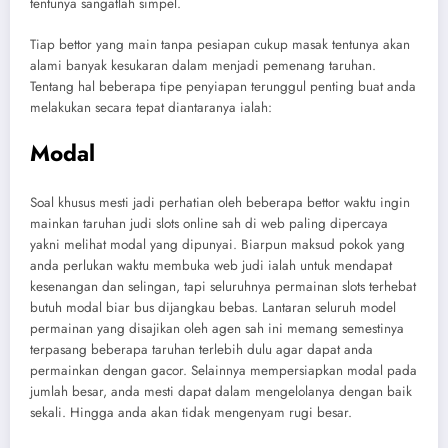
tentunya sangatlah simpel.
Tiap bettor yang main tanpa pesiapan cukup masak tentunya akan
alami banyak kesukaran dalam menjadi pemenang taruhan.
Tentang hal beberapa tipe penyiapan terunggul penting buat anda
melakukan secara tepat diantaranya ialah:
Modal
Soal khusus mesti jadi perhatian oleh beberapa bettor waktu ingin
mainkan taruhan judi slots online sah di web paling dipercaya
yakni melihat modal yang dipunyai. Biarpun maksud pokok yang
anda perlukan waktu membuka web judi ialah untuk mendapat
kesenangan dan selingan, tapi seluruhnya permainan slots terhebat
butuh modal biar bus dijangkau bebas. Lantaran seluruh model
permainan yang disajikan oleh agen sah ini memang semestinya
terpasang beberapa taruhan terlebih dulu agar dapat anda
permainkan dengan gacor. Selainnya mempersiapkan modal pada
jumlah besar, anda mesti dapat dalam mengelolanya dengan baik
sekali. Hingga anda akan tidak mengenyam rugi besar.