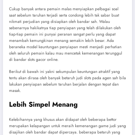
Cukup banyak antara pemain malas menyiapkan pelbagai soal
saat sebelum taruhan terjadi serta condong lebih tak sabar buat
nikmati perjudian yang disiapkan oleh bandar sah. Walau
sebenarnya hakikatnya tiap penyiapan yang telah dilakukan oleh
tiap-tiap pemain ini punyai peranan sangat perlu yang dapat
menambah kemungkinan menang semakin lebih besar. Ada
beraneka model keuntungan penyiapan mesti menjadi perhatian
oleh seluruh pemain kalau mau mencetak kemenangan terunggul
di bandar slots gacor online.
Berikut di bawah ini yakni sekumpulan keuntungan atraktif yang
tentu akan dirasa oleh banyak betaruh judi slots pada agen sah bila
lakukan penyiapan sebelum taruhan berjalan dengan tepat dan
masak.
Lebih Simpel Menang
Kelebihannya yang khusus akan didapat oleh beberapa bettor
merupakan kelapangan untuk meraih kemenangan game judi yang
disajikan oleh bandar dapat dipercaya. beberapa betaruh yang