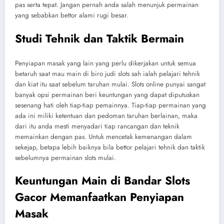
pas serta tepat. Jangan pernah anda salah menunjuk permainan
yang sebabkan bettor alami rugi besar.
Studi Tehnik dan Taktik Bermain
Penyiapan masak yang lain yang perlu dikerjakan untuk semua
betaruh saat mau main di biro judi slots sah ialah pelajari tehnik
dan kiat itu saat sebelum taruhan mulai. Slots online punyai sangat
banyak opsi permainan beri keuntungan yang dapat diputuskan
sesenang hati oleh tiap-tiap pemainnya. Tiap-tiap permainan yang
ada ini miliki ketentuan dan pedoman taruhan berlainan, maka
dari itu anda mesti menyadari tiap rancangan dan teknik
memainkan dengan pas. Untuk mencetak kemenangan dalam
sekejap, betapa lebih baiknya bila bettor pelajari tehnik dan taktik
sebelumnya permainan slots mulai.
Keuntungan Main di Bandar Slots
Gacor Memanfaatkan Penyiapan
Masak