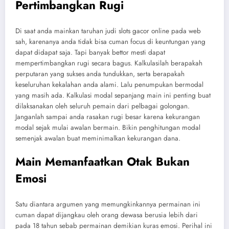
Pertimbangkan Rugi
Di saat anda mainkan taruhan judi slots gacor online pada web
sah, karenanya anda tidak bisa cuman focus di keuntungan yang
dapat didapat saja. Tapi banyak bettor mesti dapat
mempertimbangkan rugi secara bagus. Kalkulasilah berapakah
perputaran yang sukses anda tundukkan, serta berapakah
keseluruhan kekalahan anda alami. Lalu penumpukan bermodal
yang masih ada. Kalkulasi modal sepanjang main ini penting buat
dilaksanakan oleh seluruh pemain dari pelbagai golongan.
Janganlah sampai anda rasakan rugi besar karena kekurangan
modal sejak mulai awalan bermain. Bikin penghitungan modal
semenjak awalan buat meminimalkan kekurangan dana.
Main Memanfaatkan Otak Bukan
Emosi
Satu diantara argumen yang memungkinkannya permainan ini
cuman dapat dijangkau oleh orang dewasa berusia lebih dari
pada 18 tahun sebab permainan demikian kuras emosi. Perihal ini