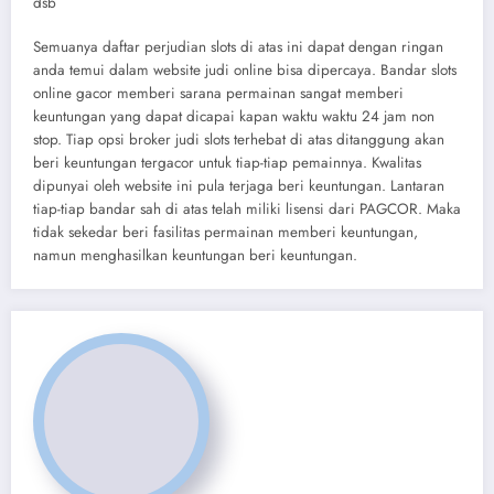
dsb
Semuanya daftar perjudian slots di atas ini dapat dengan ringan
anda temui dalam website judi online bisa dipercaya. Bandar slots
online gacor memberi sarana permainan sangat memberi
keuntungan yang dapat dicapai kapan waktu waktu 24 jam non
stop. Tiap opsi broker judi slots terhebat di atas ditanggung akan
beri keuntungan tergacor untuk tiap-tiap pemainnya. Kwalitas
dipunyai oleh website ini pula terjaga beri keuntungan. Lantaran
tiap-tiap bandar sah di atas telah miliki lisensi dari PAGCOR. Maka
tidak sekedar beri fasilitas permainan memberi keuntungan,
namun menghasilkan keuntungan beri keuntungan.