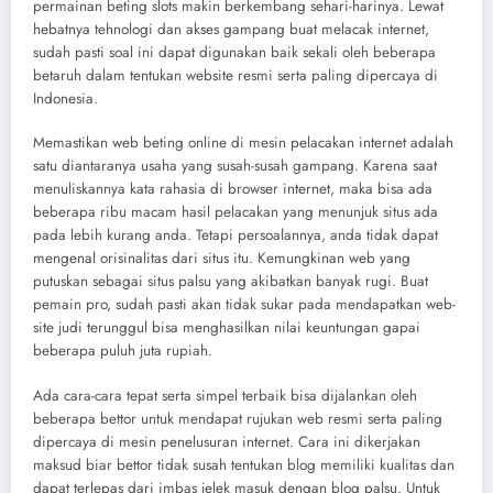
permainan beting slots makin berkembang sehari-harinya. Lewat
hebatnya tehnologi dan akses gampang buat melacak internet,
sudah pasti soal ini dapat digunakan baik sekali oleh beberapa
betaruh dalam tentukan website resmi serta paling dipercaya di
Indonesia.
Memastikan web beting online di mesin pelacakan internet adalah
satu diantaranya usaha yang susah-susah gampang. Karena saat
menuliskannya kata rahasia di browser internet, maka bisa ada
beberapa ribu macam hasil pelacakan yang menunjuk situs ada
pada lebih kurang anda. Tetapi persoalannya, anda tidak dapat
mengenal orisinalitas dari situs itu. Kemungkinan web yang
putuskan sebagai situs palsu yang akibatkan banyak rugi. Buat
pemain pro, sudah pasti akan tidak sukar pada mendapatkan web-
site judi terunggul bisa menghasilkan nilai keuntungan gapai
beberapa puluh juta rupiah.
Ada cara-cara tepat serta simpel terbaik bisa dijalankan oleh
beberapa bettor untuk mendapat rujukan web resmi serta paling
dipercaya di mesin penelusuran internet. Cara ini dikerjakan
maksud biar bettor tidak susah tentukan blog memiliki kualitas dan
dapat terlepas dari imbas jelek masuk dengan blog palsu. Untuk