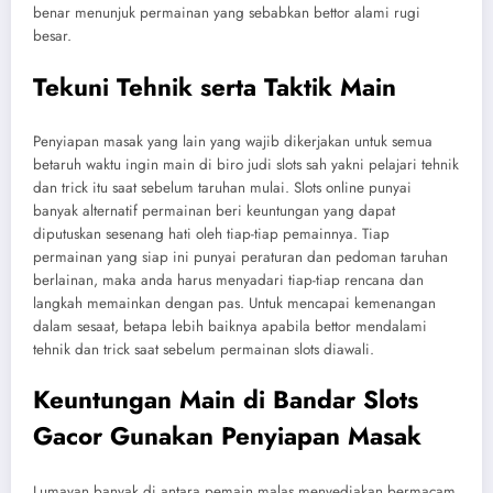
benar menunjuk permainan yang sebabkan bettor alami rugi
besar.
Tekuni Tehnik serta Taktik Main
Penyiapan masak yang lain yang wajib dikerjakan untuk semua
betaruh waktu ingin main di biro judi slots sah yakni pelajari tehnik
dan trick itu saat sebelum taruhan mulai. Slots online punyai
banyak alternatif permainan beri keuntungan yang dapat
diputuskan sesenang hati oleh tiap-tiap pemainnya. Tiap
permainan yang siap ini punyai peraturan dan pedoman taruhan
berlainan, maka anda harus menyadari tiap-tiap rencana dan
langkah memainkan dengan pas. Untuk mencapai kemenangan
dalam sesaat, betapa lebih baiknya apabila bettor mendalami
tehnik dan trick saat sebelum permainan slots diawali.
Keuntungan Main di Bandar Slots
Gacor Gunakan Penyiapan Masak
Lumayan banyak di antara pemain malas menyediakan bermacam