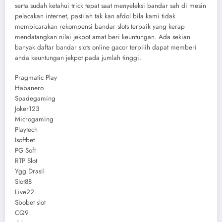
serta sudah ketahui trick tepat saat menyeleksi bandar sah di mesin
pelacakan internet, pastilah tak kan afdol bila kami tidak
membicarakan rekompensi bandar slots terbaik yang kerap
mendatangkan nilai jekpot amat beri keuntungan. Ada sekian
banyak daftar bandar slots online gacor terpilih dapat memberi
anda keuntungan jekpot pada jumlah tinggi.
Pragmatic Play
Habanero
Spadegaming
Joker123
Microgaming
Playtech
Isoftbet
PG Soft
RTP Slot
Ygg Drasil
Slot88
Live22
Sbobet slot
CQ9