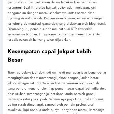
bagus akan diberi keluasaan dalam tentukan tipe permainan
terunggul. Soal ini dipicu banyak bettor udah melaksanakan
pengamatan dengan masak sebelumnya lantas permainkan
igaming di website sah. Pemain akan lakukan penyiapan dengan
terhubung demonstrasi game slots yang disiapkan oleh blog resmi.
Disamping itu, pemain sudah melihat nilai RTP slots terkini
sebelumnya taruhan. Hingga memastikan permainan gacor dan
terbaik bukanlah hal yang sukar dijalankan.
Kesempatan capai Jekpot Lebih
Besar
Tiap-tiap pelaku judi slots judi online di manapun jelas benar-benar
menginginkan dapat memenangi jekpot dengan jumlah besar.
Jekpot sebagai satu diantaranya tipe penawaran bonus terpilih
yang perlu dimenangi oleh tiap pemain agar dapat jadi miliarder.
Keseluruhan kemenangan jekpot dapat anda peroleh gapai
beberapa ratus juta rupiah. Sebenarnya jekpot merupakan bonus
paling susah dimenangi, sampai oleh pemain professional
sekalinya. Tapi apabila anda punyai penyiapan masak, karenanya