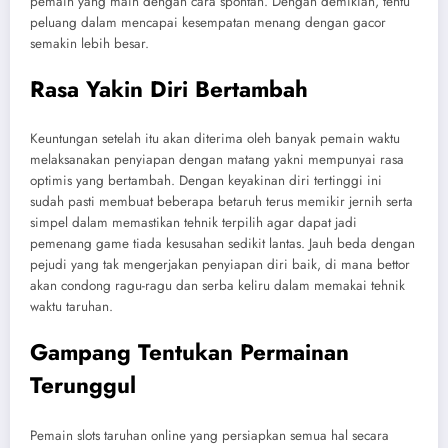
pemain yang main dengan cara spontan. Dengan demikian, tentu
peluang dalam mencapai kesempatan menang dengan gacor
semakin lebih besar.
Rasa Yakin Diri Bertambah
Keuntungan setelah itu akan diterima oleh banyak pemain waktu
melaksanakan penyiapan dengan matang yakni mempunyai rasa
optimis yang bertambah. Dengan keyakinan diri tertinggi ini
sudah pasti membuat beberapa betaruh terus memikir jernih serta
simpel dalam memastikan tehnik terpilih agar dapat jadi
pemenang game tiada kesusahan sedikit lantas. Jauh beda dengan
pejudi yang tak mengerjakan penyiapan diri baik, di mana bettor
akan condong ragu-ragu dan serba keliru dalam memakai tehnik
waktu taruhan.
Gampang Tentukan Permainan
Terunggul
Pemain slots taruhan online yang persiapkan semua hal secara