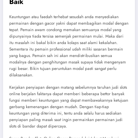
Baik
Keuntungan atau faedah terhebat sesudah anda menyediakan
permainan dengan gacor yakni dapat membagikan modal dengan
tepat. Pemain awam condong memakan semuanya modal yang
dipunyainya tiada tersisa semenjak permainan mulai. Maka dari
itu masalah ini bakal bikin anda kolaps saat alami kekalahan.
Sementara itu pemain professional udah miliki sasaran bermain
yang bagus. Pemain sah ini akan mendistribusikan semua
modalnya dengan penghitungan masak supaya tidak mengenyam
rugi besar. Bikin tujuan peruntukan modal pasti sangat perlu
dilaksanakan.
Kerjakan penyiapan dengan matang sebelumnya taruhan judi slots
online berjalan faktanya dapat memberi beberapa bettor banyak
fungsi memberi keuntungan yang dapat membawakannya ketujuan
gerbang kemenangan dengan mudah. Dengan tiap-tiap
keuntungan yang diterima ini, tentu anda selalu harus sediakan
penyiapan paling masak saat ingin permainkan permainan judi
slots di bandar dapat dipercaya.