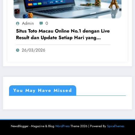
Admin
0
Situs Toto Macau Online No.1 dengan Live
Result dan Update Setiap Hari yang
Akurat
26/03/2026
You May Have Missed
NewsBlogger - Magazine & Blog
WordPress
Theme 2026 | Powered By
SpiceThemes