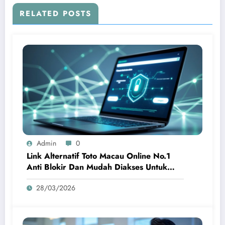
RELATED POSTS
Admin
0
Link Alternatif Toto Macau Online No.1
Anti Blokir Dan Mudah Diakses Untuk
Pengalaman Bermain Optimal
28/03/2026