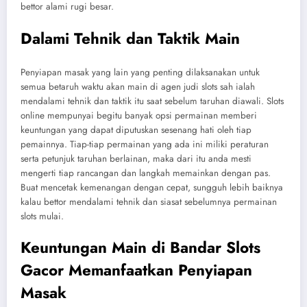
bettor alami rugi besar.
Dalami Tehnik dan Taktik Main
Penyiapan masak yang lain yang penting dilaksanakan untuk
semua betaruh waktu akan main di agen judi slots sah ialah
mendalami tehnik dan taktik itu saat sebelum taruhan diawali. Slots
online mempunyai begitu banyak opsi permainan memberi
keuntungan yang dapat diputuskan sesenang hati oleh tiap
pemainnya. Tiap-tiap permainan yang ada ini miliki peraturan
serta petunjuk taruhan berlainan, maka dari itu anda mesti
mengerti tiap rancangan dan langkah memainkan dengan pas.
Buat mencetak kemenangan dengan cepat, sungguh lebih baiknya
kalau bettor mendalami tehnik dan siasat sebelumnya permainan
slots mulai.
Keuntungan Main di Bandar Slots
Gacor Memanfaatkan Penyiapan
Masak