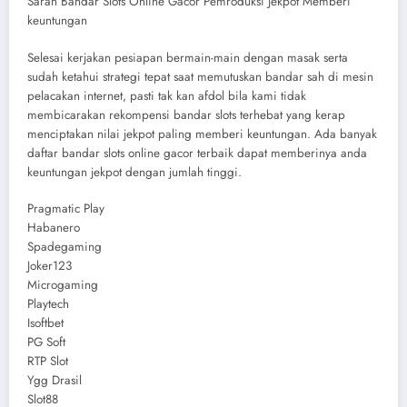
Saran Bandar Slots Online Gacor Pemroduksi Jekpot Memberi
keuntungan
Selesai kerjakan pesiapan bermain-main dengan masak serta
sudah ketahui strategi tepat saat memutuskan bandar sah di mesin
pelacakan internet, pasti tak kan afdol bila kami tidak
membicarakan rekompensi bandar slots terhebat yang kerap
menciptakan nilai jekpot paling memberi keuntungan. Ada banyak
daftar bandar slots online gacor terbaik dapat memberinya anda
keuntungan jekpot dengan jumlah tinggi.
Pragmatic Play
Habanero
Spadegaming
Joker123
Microgaming
Playtech
Isoftbet
PG Soft
RTP Slot
Ygg Drasil
Slot88