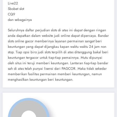
Live22
Sbobet slot
CQ9
dan sebagainya
Seluruhnya daftar perjudian slots di atas ini dapat dengan ringan
anda dapatkan dalam website judi online dapat dipercaya. Bandar
slots online gacor memberinya layanan permainan sangat beri
keuntungan yang dapat dijangkau kapan waktu waktu 24 jam non
stop. Tiap opsi biro judi slots terpilih di atas ditanggung bakal beri
keuntungan tergacor untuk tiap-tiap pemainnya. Mutu dipunyai
oleh situs ini teruji memberi keuntungan. Lantaran tiap-tiap bandar
sah di atas telah punyai lisensi dari PAGCOR. Maka tidak sekedar
memberikan fasilitas permainan memberi keuntungan, namun
menghasilkan keuntungan beri keuntungan.