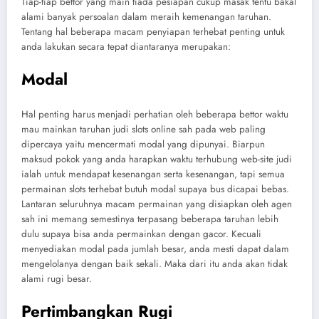
Tiap-tiap bettor yang main tiada pesiapan cukup masak tentu bakal
alami banyak persoalan dalam meraih kemenangan taruhan.
Tentang hal beberapa macam penyiapan terhebat penting untuk
anda lakukan secara tepat diantaranya merupakan:
Modal
Hal penting harus menjadi perhatian oleh beberapa bettor waktu
mau mainkan taruhan judi slots online sah pada web paling
dipercaya yaitu mencermati modal yang dipunyai. Biarpun
maksud pokok yang anda harapkan waktu terhubung web-site judi
ialah untuk mendapat kesenangan serta kesenangan, tapi semua
permainan slots terhebat butuh modal supaya bus dicapai bebas.
Lantaran seluruhnya macam permainan yang disiapkan oleh agen
sah ini memang semestinya terpasang beberapa taruhan lebih
dulu supaya bisa anda permainkan dengan gacor. Kecuali
menyediakan modal pada jumlah besar, anda mesti dapat dalam
mengelolanya dengan baik sekali. Maka dari itu anda akan tidak
alami rugi besar.
Pertimbangkan Rugi