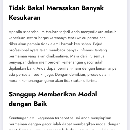
Tidak Bakal Merasakan Banyak
Kesukaran
Apabila saat sebelum taruhan terjadi anda menyediakan seluruh
keperluan secara bagus karenanya tentu waktu permainan
dikerjakan pemain tidak alami banyak kesusahan. Pejudi
professional nyata telah membaca banyak infomasi tentang
permainan yang akan dinikmatinya. Maka dari itu semua
penyiapan dalam memperoleh kemenangan gacor udah
dijalankan baik. Anda dapat bermain-main dengan lancar tanpa
ada persoalan sedikit juga. Dengan demikian, proses dalam
meraih kemenangan game akan tidak sukar diterima.
Sanggup Memberikan Modal
dengan Baik
Keuntungan atau kegunaan terhebat seusai anda menyiapkan
permainan dengan gacor ialah dapat membagikan modal dengan