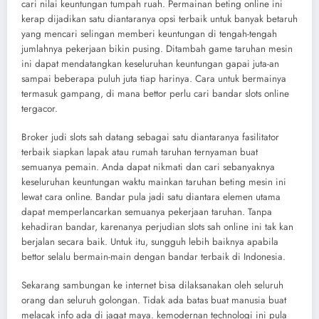
cari nilai keuntungan tumpah ruah. Permainan beting online ini
kerap dijadikan satu diantaranya opsi terbaik untuk banyak betaruh
yang mencari selingan memberi keuntungan di tengah-tengah
jumlahnya pekerjaan bikin pusing. Ditambah game taruhan mesin
ini dapat mendatangkan keseluruhan keuntungan gapai juta-an
sampai beberapa puluh juta tiap harinya. Cara untuk bermainya
termasuk gampang, di mana bettor perlu cari bandar slots online
tergacor.
Broker judi slots sah datang sebagai satu diantaranya fasilitator
terbaik siapkan lapak atau rumah taruhan ternyaman buat
semuanya pemain. Anda dapat nikmati dan cari sebanyaknya
keseluruhan keuntungan waktu mainkan taruhan beting mesin ini
lewat cara online. Bandar pula jadi satu diantara elemen utama
dapat memperlancarkan semuanya pekerjaan taruhan. Tanpa
kehadiran bandar, karenanya perjudian slots sah online ini tak kan
berjalan secara baik. Untuk itu, sungguh lebih baiknya apabila
bettor selalu bermain-main dengan bandar terbaik di Indonesia.
Sekarang sambungan ke internet bisa dilaksanakan oleh seluruh
orang dan seluruh golongan. Tidak ada batas buat manusia buat
melacak info ada di jagat maya. kemodernan technologi ini pula