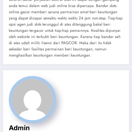
anda temui dalam web judi online bisa dipercaya. Bandar slots
online gacor memberi sarana permainan amat beri keuntungan
yang dapat dicapai sewaktu waktu waktu 24 jam non-stop. Tiap-tiap
opsi agen judi slots terunggul di atas ditanggung bakal beri
keuntungan tergacor untuk tiap-tiap pemainnya. Kwalitas dipunyai
oleh website ini terbukti beri keuntungan. Karena tiap bandar sah
di atas udah miliki lisensi dari PAGCOR. Maka dari itu tidak
sekedar beri fasilitas permainan beri keuntungan, namun
menghasilkan keuntungan memberi keuntungan.
Admin