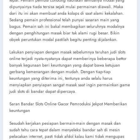
tepat. Pemain pemula condong habiskan semuanya modal yang
dipunyainya tiada tersisa sejak mulai permainan diawali. Maka
dari itu ini akan membuat anda kolaps di saat alami kekalahan.
Sedang pemain professional telah punyai sasaran main yang
bagus. Pemain sah ini bakal membagikan seluruhnya modalnya
dengan penghitungan masak biar tak alami rugi besar. Bikin
obyek peruntukan modal pastilah begitu penting dijalankan.
Lakukan penyiapan dengan masak sebelumnya taruhan judi slots
online terjadi nyata-nyatanya dapat memberinya beberapa bettor
banyak kegunaan beri keuntungan yang dapat bawa ketujuan
gerbang kemenangan dengan mudah. Dengan tiap-tiap
keuntungan yang diterima ini, tentunya anda selalu harus
menyiapkan penyiapan sangat masak saat ingin permainkan game
judi slots di bandar dapat dipercaya.
Saran Bandar Slots Online Gacor Pemroduksi Jekpot Memberikan
keuntungan
Sesudah kerjakan pesiapan bermain-main dengan masak dan
sudah tahu cara tepat dalam menyeleksi bandar sah di mesin
pelacakan internet, pasti tidak afdol kalau kami tidak mengupas