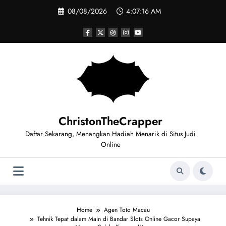
Skip
08/08/2026
4:07:17 AM
to
content
ChristonTheCrapper
Daftar Sekarang, Menangkan Hadiah Menarik di Situs Judi
Online
Home
Agen Toto Macau
Tehnik Tepat dalam Main di Bandar Slots Online Gacor Supaya