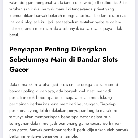
yakni dengan mengenal tanda-tanda dari web judi online itu. Situs
taruhan sah bakal banyak memiliki tanda-tanda privat yang
memudahkan banyak betaruh mengetahui kualitas dan reliabilitas
inti dari blog sah itu. Jadi saat sebelum tentukan website dalam
internet, anda mesti cari data sebanyak-banyaknya supaya tidak
betul.
Penyiapan Penting Dikerjakan
Sebelumnya Main di Bandar Slots
Gacor
Dalam mainkan taruhan judi slots online dengan cara resmi di
bandar paling dipercaya, ada banyak soal mesti menjadi
perhatian oleh beberapa bettor supaya selalu mendukung
permainan berkualitas serta memberi keuntungan. Tiap-tiap
permainan yang telah dilakukan penyiapan begitu masak ini
tentunya akan memperingan beberapa bettor dalam raih
keringanan dalam menjadi pemenang game secara berlimpah
dan gacor. Banyak penyiapan terbaik perlu dijalankan oleh banyak
bettor ini tentunya benar-benar simple.