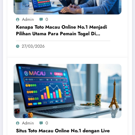
Admin
0
Kenapa Toto Macau Online No.1 Menjadi
Pilihan Utama Para Pemain Togel Di
Indonesia
27/03/2026
Admin
0
Situs Toto Macau Online No.1 dengan Live