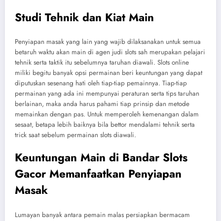
Studi Tehnik dan Kiat Main
Penyiapan masak yang lain yang wajib dilaksanakan untuk semua
betaruh waktu akan main di agen judi slots sah merupakan pelajari
tehnik serta taktik itu sebelumnya taruhan diawali. Slots online
miliki begitu banyak opsi permainan beri keuntungan yang dapat
diputuskan sesenang hati oleh tiap-tiap pemainnya. Tiap-tiap
permainan yang ada ini mempunyai peraturan serta tips taruhan
berlainan, maka anda harus pahami tiap prinsip dan metode
memainkan dengan pas. Untuk memperoleh kemenangan dalam
sesaat, betapa lebih baiknya bila bettor mendalami tehnik serta
trick saat sebelum permainan slots diawali.
Keuntungan Main di Bandar Slots
Gacor Memanfaatkan Penyiapan
Masak
Lumayan banyak antara pemain malas persiapkan bermacam