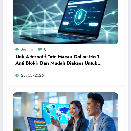
Admin
0
Link Alternatif Toto Macau Online No.1
Anti Blokir Dan Mudah Diakses Untuk
Pengalaman Bermain Optimal
28/03/2026