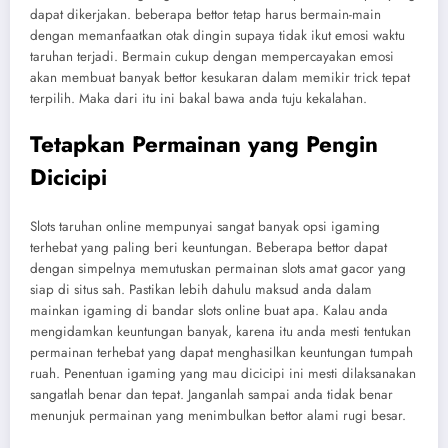
dapat dikerjakan. beberapa bettor tetap harus bermain-main
dengan memanfaatkan otak dingin supaya tidak ikut emosi waktu
taruhan terjadi. Bermain cukup dengan mempercayakan emosi
akan membuat banyak bettor kesukaran dalam memikir trick tepat
terpilih. Maka dari itu ini bakal bawa anda tuju kekalahan.
Tetapkan Permainan yang Pengin
Dicicipi
Slots taruhan online mempunyai sangat banyak opsi igaming
terhebat yang paling beri keuntungan. Beberapa bettor dapat
dengan simpelnya memutuskan permainan slots amat gacor yang
siap di situs sah. Pastikan lebih dahulu maksud anda dalam
mainkan igaming di bandar slots online buat apa. Kalau anda
mengidamkan keuntungan banyak, karena itu anda mesti tentukan
permainan terhebat yang dapat menghasilkan keuntungan tumpah
ruah. Penentuan igaming yang mau dicicipi ini mesti dilaksanakan
sangatlah benar dan tepat. Janganlah sampai anda tidak benar
menunjuk permainan yang menimbulkan bettor alami rugi besar.