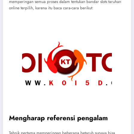
memperingan semua proses dalam tentukan bandar slots taruhan
online terpilih, karena itu baca cara-cara berikut:
Mengharap referensi pengalam
Tehnik pertama memperingan beberapa betaruh supaya bisa