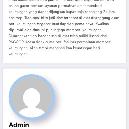
online gacor berikan layanan permainan amat memberi
keuntungan yang dapat dijangkau kapan saja sepanjang 24 jam
non stop. Tiap opsi biro judi slots terhebat di atas ditanggung akan
beri keuntungan tergacor buat tiap-tiap pemainnya. Kwalitas
dipunyai oleh situs ini pun terjaga memberi keuntungan.
Dikarenakan tiap bandar sah di atas telah miliki lisensi dari
PAGCOR. Maka tidak cuma beri fasilitas permainan memberi
keuntungan, akan tetapi menghasilkan keuntungan beri
keuntungan.
Admin