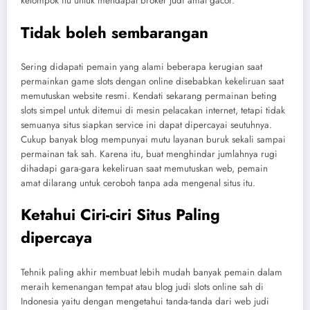
kelompok itu untuk mendapat broker judi amat gacor.
Tidak boleh sembarangan
Sering didapati pemain yang alami beberapa kerugian saat
permainkan game slots dengan online disebabkan kekeliruan saat
memutuskan website resmi. Kendati sekarang permainan beting
slots simpel untuk ditemui di mesin pelacakan internet, tetapi tidak
semuanya situs siapkan service ini dapat dipercayai seutuhnya.
Cukup banyak blog mempunyai mutu layanan buruk sekali sampai
permainan tak sah. Karena itu, buat menghindar jumlahnya rugi
dihadapi gara-gara kekeliruan saat memutuskan web, pemain
amat dilarang untuk ceroboh tanpa ada mengenal situs itu.
Ketahui Ciri-ciri Situs Paling
dipercaya
Tehnik paling akhir membuat lebih mudah banyak pemain dalam
meraih kemenangan tempat atau blog judi slots online sah di
Indonesia yaitu dengan mengetahui tanda-tanda dari web judi