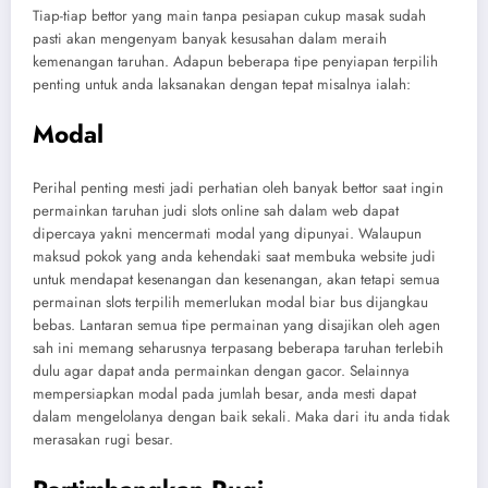
Tiap-tiap bettor yang main tanpa pesiapan cukup masak sudah
pasti akan mengenyam banyak kesusahan dalam meraih
kemenangan taruhan. Adapun beberapa tipe penyiapan terpilih
penting untuk anda laksanakan dengan tepat misalnya ialah:
Modal
Perihal penting mesti jadi perhatian oleh banyak bettor saat ingin
permainkan taruhan judi slots online sah dalam web dapat
dipercaya yakni mencermati modal yang dipunyai. Walaupun
maksud pokok yang anda kehendaki saat membuka website judi
untuk mendapat kesenangan dan kesenangan, akan tetapi semua
permainan slots terpilih memerlukan modal biar bus dijangkau
bebas. Lantaran semua tipe permainan yang disajikan oleh agen
sah ini memang seharusnya terpasang beberapa taruhan terlebih
dulu agar dapat anda permainkan dengan gacor. Selainnya
mempersiapkan modal pada jumlah besar, anda mesti dapat
dalam mengelolanya dengan baik sekali. Maka dari itu anda tidak
merasakan rugi besar.