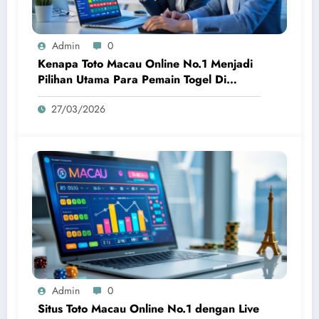
Admin
0
Kenapa Toto Macau Online No.1 Menjadi
Pilihan Utama Para Pemain Togel Di
Indonesia
27/03/2026
Admin
0
Situs Toto Macau Online No.1 dengan Live