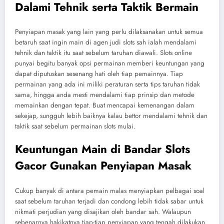
Dalami Tehnik serta Taktik Bermain
Penyiapan masak yang lain yang perlu dilaksanakan untuk semua
betaruh saat ingin main di agen judi slots sah ialah mendalami
tehnik dan taktik itu saat sebelum taruhan diawali. Slots online
punyai begitu banyak opsi permainan memberi keuntungan yang
dapat diputuskan sesenang hati oleh tiap pemainnya. Tiap
permainan yang ada ini miliki peraturan serta tips taruhan tidak
sama, hingga anda mesti mendalami tiap prinsip dan metode
memainkan dengan tepat. Buat mencapai kemenangan dalam
sekejap, sungguh lebih baiknya kalau bettor mendalami tehnik dan
taktik saat sebelum permainan slots mulai.
Keuntungan Main di Bandar Slots
Gacor Gunakan Penyiapan Masak
Cukup banyak di antara pemain malas menyiapkan pelbagai soal
saat sebelum taruhan terjadi dan condong lebih tidak sabar untuk
nikmati perjudian yang disajikan oleh bandar sah. Walaupun
sebenarnya hakikatnya tiap-tiap penyiapan yang tengah dilakukan