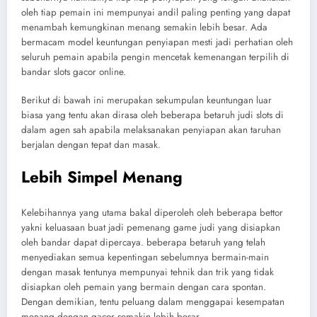
oleh tiap pemain ini mempunyai andil paling penting yang dapat
menambah kemungkinan menang semakin lebih besar. Ada
bermacam model keuntungan penyiapan mesti jadi perhatian oleh
seluruh pemain apabila pengin mencetak kemenangan terpilih di
bandar slots gacor online.
Berikut di bawah ini merupakan sekumpulan keuntungan luar
biasa yang tentu akan dirasa oleh beberapa betaruh judi slots di
dalam agen sah apabila melaksanakan penyiapan akan taruhan
berjalan dengan tepat dan masak.
Lebih Simpel Menang
Kelebihannya yang utama bakal diperoleh oleh beberapa bettor
yakni keluasaan buat jadi pemenang game judi yang disiapkan
oleh bandar dapat dipercaya. beberapa betaruh yang telah
menyediakan semua kepentingan sebelumnya bermain-main
dengan masak tentunya mempunyai tehnik dan trik yang tidak
disiapkan oleh pemain yang bermain dengan cara spontan.
Dengan demikian, tentu peluang dalam menggapai kesempatan
menang dengan gacor semakin lebih besar.