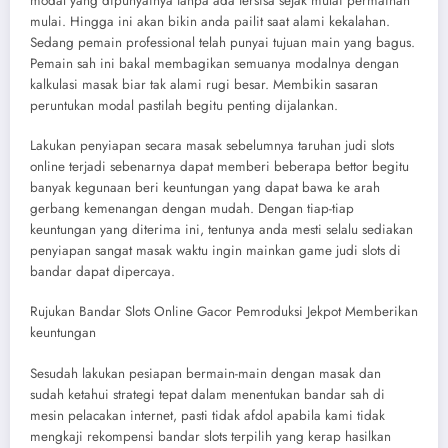
modal yang dipunyainya tanpa ada tersisa sejak mulai permainan
mulai. Hingga ini akan bikin anda pailit saat alami kekalahan.
Sedang pemain professional telah punyai tujuan main yang bagus.
Pemain sah ini bakal membagikan semuanya modalnya dengan
kalkulasi masak biar tak alami rugi besar. Membikin sasaran
peruntukan modal pastilah begitu penting dijalankan.
Lakukan penyiapan secara masak sebelumnya taruhan judi slots
online terjadi sebenarnya dapat memberi beberapa bettor begitu
banyak kegunaan beri keuntungan yang dapat bawa ke arah
gerbang kemenangan dengan mudah. Dengan tiap-tiap
keuntungan yang diterima ini, tentunya anda mesti selalu sediakan
penyiapan sangat masak waktu ingin mainkan game judi slots di
bandar dapat dipercaya.
Rujukan Bandar Slots Online Gacor Pemroduksi Jekpot Memberikan
keuntungan
Sesudah lakukan pesiapan bermain-main dengan masak dan
sudah ketahui strategi tepat dalam menentukan bandar sah di
mesin pelacakan internet, pasti tidak afdol apabila kami tidak
mengkaji rekompensi bandar slots terpilih yang kerap hasilkan