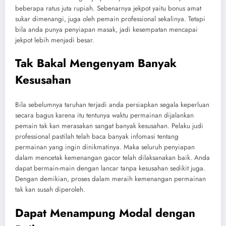
beberapa ratus juta rupiah. Sebenarnya jekpot yaitu bonus amat
sukar dimenangi, juga oleh pemain professional sekalinya. Tetapi
bila anda punya penyiapan masak, jadi kesempatan mencapai
jekpot lebih menjadi besar.
Tak Bakal Mengenyam Banyak
Kesusahan
Bila sebelumnya taruhan terjadi anda persiapkan segala keperluan
secara bagus karena itu tentunya waktu permainan dijalankan
pemain tak kan merasakan sangat banyak kesusahan. Pelaku judi
professional pastilah telah baca banyak infomasi tentang
permainan yang ingin dinikmatinya. Maka seluruh penyiapan
dalam mencetak kemenangan gacor telah dilaksanakan baik. Anda
dapat bermain-main dengan lancar tanpa kesusahan sedikit juga.
Dengan demikian, proses dalam meraih kemenangan permainan
tak kan susah diperoleh.
Dapat Menampung Modal dengan