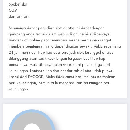
Sbobet slot
CQ9
dan lain-lain
Semuanya daftar perjudian slots di atas ini dapat dengan
gampang anda temui dalam web judi online bisa dipercaya.
Bandar slots online gacor memberi sarana permainan sangat
memberi keuntungan yang dapat dicapai sewaktu waktu sepanjang
24 jam non stop. Tiap-tiap opsi biro judi slots terunggul di atas
ditanggung akan kasih keuntungan tergacor buat tiap-tiap
pemainnya. Mutu dipunyai oleh website ini pula terjaga beri
keuntungan. Lantaran tiap-tiap bandar sah di atas udah punyai
lisensi dari PAGCOR. Maka tidak cuma beri fasilitas permainan
beri keuntungan, namun pula menghasilkan keuntungan beri
keuntungan.