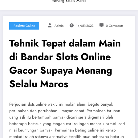
Menang Selalu Maros
Roulette Online
Admin
14/05/2023
0 Comments
Tehnik Tepat dalam Main
di Bandar Slots Online
Gacor Supaya Menang
Selalu Maros
Perjudian slots online waktu ini makin alami begitu banyak
perubahan dan perubahan lumayan cepat. Permainan taruhan
uang asli itu bertambah banyak dicari serta digemari oleh
beberapa betaruh yang tengah cari selingan menarik sambil cari
nilai keuntungan banyak. Permainan beting online ini kerap
menjadi salah satunya alternative terpilih buat beberapa betaruh