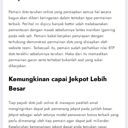
Pemain slots taruhan online yang persiapkan semua hal secara
bagus akan diberi keringanan dalam tentukan type permainan
terbaik. Perihal ini dipicu banyak bettor udah melaksanakan
pemantauan dengan masak sebelumnya lantas mainkan igaming
pada web sah. Pemain bakal kerjakan penyiapan dengan
terhubung demonstrasi permainan slots yang disiapkan oleh
website resmi. Terkecuali itu, pemain sudah perhatikan nilai RTP
slots terakhir sebelumnya taruhan. Maka dari itu memastikan
permainan gacor serta terhebat bukanlah soal yang sukar
dikerjakan.
Kemungkinan capai Jekpot Lebih
Besar
Tiap pejudi slots judi online di manapun pastilah amat
menginginkan dapat jadi pemenang jekpot pada jumlah besar.
Jekpot sebagai salah satunya model penawaran bonus terbaik yang
perlu dimenangi oleh tiap pemain agar dapat jadi miliarder.
Keseluruhan kemenangan jekpot dapat anda temukan capai