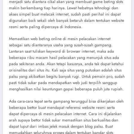
menjadi satu diantara cikal akan yang membuat game beting slots
makin berkembang tiap harinya. Lewat hebatnya tehnologi dan
akses simpel buat melacak internet, sudah pasti perihal ini dapat
digunakan baik sekali oleh banyak betaruh dalam tentukan website
resmi serta paling dipercaya di Indonesia.
Memastikan web beting online di mesin pelacakan internet
sebagai satu diantaranya usaha yang susah-susah gampang.
Lantaran saat tuliskan keyword di browser internet, maka ada
beberapa ribu macam hasil pelacakan yang menunjuk situs ada
pada sekitaran anda. Akan tetapi kasusnya, anda tak dapat ketahui
orisinalitas dari situs itu. Kali saja situs yang putuskan adalah situs
palsu yang akibatkan begitu banyak rugi. Untuk pemain pro, sudah
pasti tidak sukar pada mendapatkan web judi terpilih sanggup
menghasilkan nilai keuntungan gapai beberapa puluh juta rupiah.
Ada cara-cara tepat serta gampang terunggul bisa dikerjakan oleh
beberapa bettor buat mendapat referensi website resmi serta
dapat dipercaya di mesin pelacakan internet. Cara ini dijalankan
arah supaya bettor tidak sukar memastikan situs berkualitas dan
dapat luput dari imbas jelek masuk dengan blog palsu. Buat
memudahkan seluruhnya proses dalam tentukan bandar slots