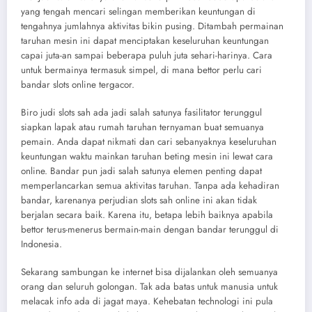
yang tengah mencari selingan memberikan keuntungan di
tengahnya jumlahnya aktivitas bikin pusing. Ditambah permainan
taruhan mesin ini dapat menciptakan keseluruhan keuntungan
capai juta-an sampai beberapa puluh juta sehari-harinya. Cara
untuk bermainya termasuk simpel, di mana bettor perlu cari
bandar slots online tergacor.
Biro judi slots sah ada jadi salah satunya fasilitator terunggul
siapkan lapak atau rumah taruhan ternyaman buat semuanya
pemain. Anda dapat nikmati dan cari sebanyaknya keseluruhan
keuntungan waktu mainkan taruhan beting mesin ini lewat cara
online. Bandar pun jadi salah satunya elemen penting dapat
memperlancarkan semua aktivitas taruhan. Tanpa ada kehadiran
bandar, karenanya perjudian slots sah online ini akan tidak
berjalan secara baik. Karena itu, betapa lebih baiknya apabila
bettor terus-menerus bermain-main dengan bandar terunggul di
Indonesia.
Sekarang sambungan ke internet bisa dijalankan oleh semuanya
orang dan seluruh golongan. Tak ada batas untuk manusia untuk
melacak info ada di jagat maya. Kehebatan technologi ini pula