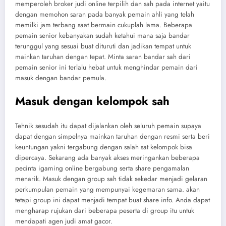
memperoleh broker judi online terpilih dan sah pada internet yaitu
dengan memohon saran pada banyak pemain ahli yang telah
memilki jam terbang saat bermain cukuplah lama. Beberapa
pemain senior kebanyakan sudah ketahui mana saja bandar
terunggul yang sesuai buat dituruti dan jadikan tempat untuk
mainkan taruhan dengan tepat. Minta saran bandar sah dari
pemain senior ini terlalu hebat untuk menghindar pemain dari
masuk dengan bandar pemula.
Masuk dengan kelompok sah
Tehnik sesudah itu dapat dijalankan oleh seluruh pemain supaya
dapat dengan simpelnya mainkan taruhan dengan resmi serta beri
keuntungan yakni tergabung dengan salah sat kelompok bisa
dipercaya. Sekarang ada banyak akses meringankan beberapa
pecinta igaming online bergabung serta share pengamalan
menarik. Masuk dengan group sah tidak sekedar menjadi gelaran
perkumpulan pemain yang mempunyai kegemaran sama. akan
tetapi group ini dapat menjadi tempat buat share info. Anda dapat
mengharap rujukan dari beberapa peserta di group itu untuk
mendapati agen judi amat gacor.