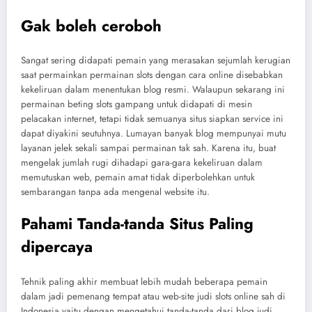
Gak boleh ceroboh
Sangat sering didapati pemain yang merasakan sejumlah kerugian
saat permainkan permainan slots dengan cara online disebabkan
kekeliruan dalam menentukan blog resmi. Walaupun sekarang ini
permainan beting slots gampang untuk didapati di mesin
pelacakan internet, tetapi tidak semuanya situs siapkan service ini
dapat diyakini seutuhnya. Lumayan banyak blog mempunyai mutu
layanan jelek sekali sampai permainan tak sah. Karena itu, buat
mengelak jumlah rugi dihadapi gara-gara kekeliruan dalam
memutuskan web, pemain amat tidak diperbolehkan untuk
sembarangan tanpa ada mengenal website itu.
Pahami Tanda-tanda Situs Paling
dipercaya
Tehnik paling akhir membuat lebih mudah beberapa pemain
dalam jadi pemenang tempat atau web-site judi slots online sah di
Indonesia yaitu dengan mengetahui tanda-tanda dari blog judi