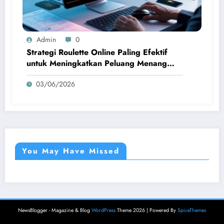
Admin
0
Strategi Roulette Online Paling Efektif
untuk Meningkatkan Peluang Menang
dalam Permainan Kasino
03/06/2026
You May Have Missed
NewsBlogger - Magazine & Blog
WordPress
Theme 2026 | Powered By
SpiceThemes