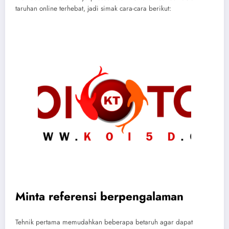
taruhan online terhebat, jadi simak cara-cara berikut:
Minta referensi berpengalaman
Tehnik pertama memudahkan beberapa betaruh agar dapat