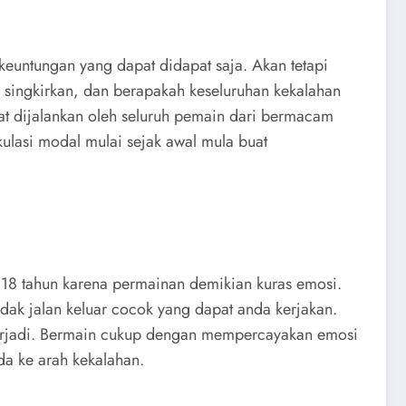
keuntungan yang dapat didapat saja. Akan tetapi
a singkirkan, dan berapakah keseluruhan kekalahan
t dijalankan oleh seluruh pemain dari bermacam
ulasi modal mulai sejak awal mula buat
18 tahun karena permainan demikian kuras emosi.
idak jalan keluar cocok yang dapat anda kerjakan.
 terjadi. Bermain cukup dengan mempercayakan emosi
da ke arah kekalahan.