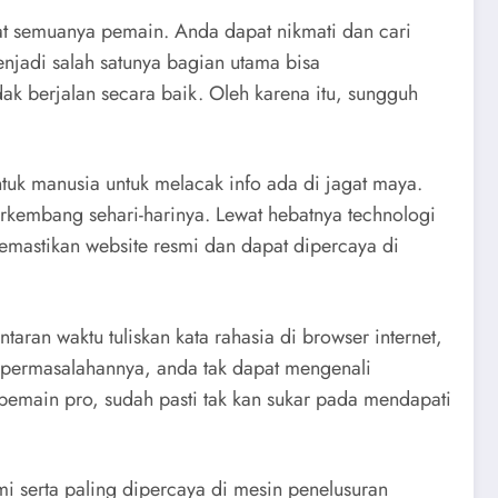
buat semuanya pemain. Anda dapat nikmati dan cari
njadi salah satunya bagian utama bisa
ak berjalan secara baik. Oleh karena itu, sungguh
ntuk manusia untuk melacak info ada di jagat maya.
erkembang sehari-harinya. Lewat hebatnya technologi
memastikan website resmi dan dapat dipercaya di
taran waktu tuliskan kata rahasia di browser internet,
i permasalahannya, anda tak dapat mengenali
uk pemain pro, sudah pasti tak kan sukar pada mendapati
mi serta paling dipercaya di mesin penelusuran