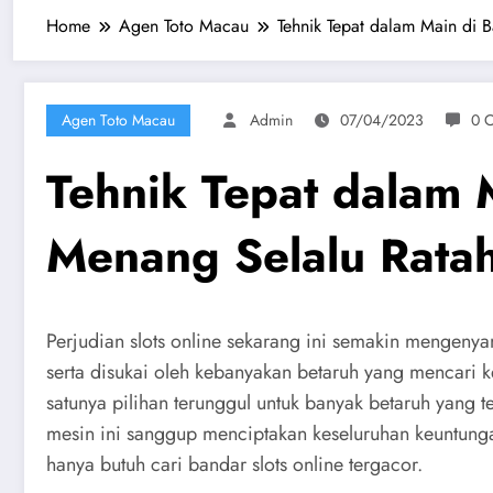
Home
Agen Toto Macau
Tehnik Tepat dalam Main di 
Agen Toto Macau
Admin
07/04/2023
0 
Tehnik Tepat dalam 
Menang Selalu Rata
Perjudian slots online sekarang ini semakin mengeny
serta disukai oleh kebanyakan betaruh yang mencari k
satunya pilihan terunggul untuk banyak betaruh yang
mesin ini sanggup menciptakan keseluruhan keuntungan
hanya butuh cari bandar slots online tergacor.