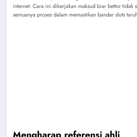
internet. Cara ini dikerjakan maksud biar bettor tida
semuanya proses dalam memastikan bandar slots taruha
Mengharap referensi ahli