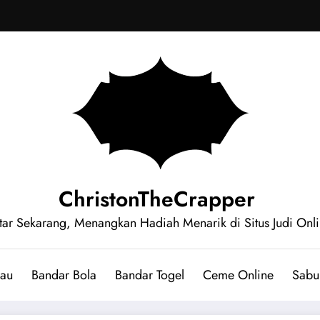
ChristonTheCrapper
tar Sekarang, Menangkan Hadiah Menarik di Situs Judi Onl
cau
Bandar Bola
Bandar Togel
Ceme Online
Sabu