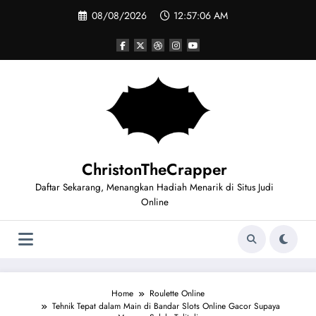
Skip
08/08/2026
12:57:07 AM
to
content
ChristonTheCrapper
Daftar Sekarang, Menangkan Hadiah Menarik di Situs Judi
Online
Home
Roulette Online
Tehnik Tepat dalam Main di Bandar Slots Online Gacor Supaya