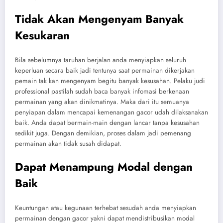
Tidak Akan Mengenyam Banyak
Kesukaran
Bila sebelumnya taruhan berjalan anda menyiapkan seluruh
keperluan secara baik jadi tentunya saat permainan dikerjakan
pemain tak kan mengenyam begitu banyak kesusahan. Pelaku judi
professional pastilah sudah baca banyak infomasi berkenaan
permainan yang akan dinikmatinya. Maka dari itu semuanya
penyiapan dalam mencapai kemenangan gacor udah dilaksanakan
baik. Anda dapat bermain-main dengan lancar tanpa kesusahan
sedikit juga. Dengan demikian, proses dalam jadi pemenang
permainan akan tidak susah didapat.
Dapat Menampung Modal dengan
Baik
Keuntungan atau kegunaan terhebat sesudah anda menyiapkan
permainan dengan gacor yakni dapat mendistribusikan modal