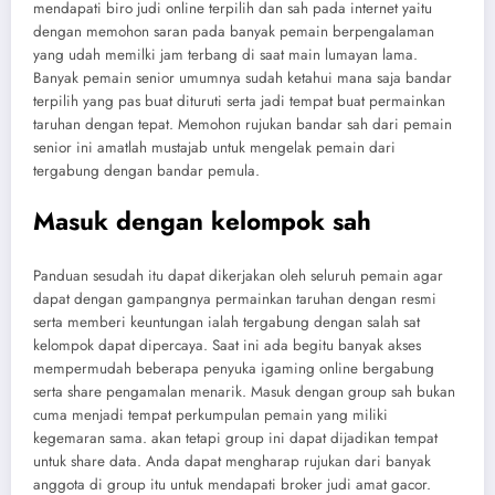
mendapati biro judi online terpilih dan sah pada internet yaitu
dengan memohon saran pada banyak pemain berpengalaman
yang udah memilki jam terbang di saat main lumayan lama.
Banyak pemain senior umumnya sudah ketahui mana saja bandar
terpilih yang pas buat dituruti serta jadi tempat buat permainkan
taruhan dengan tepat. Memohon rujukan bandar sah dari pemain
senior ini amatlah mustajab untuk mengelak pemain dari
tergabung dengan bandar pemula.
Masuk dengan kelompok sah
Panduan sesudah itu dapat dikerjakan oleh seluruh pemain agar
dapat dengan gampangnya permainkan taruhan dengan resmi
serta memberi keuntungan ialah tergabung dengan salah sat
kelompok dapat dipercaya. Saat ini ada begitu banyak akses
mempermudah beberapa penyuka igaming online bergabung
serta share pengamalan menarik. Masuk dengan group sah bukan
cuma menjadi tempat perkumpulan pemain yang miliki
kegemaran sama. akan tetapi group ini dapat dijadikan tempat
untuk share data. Anda dapat mengharap rujukan dari banyak
anggota di group itu untuk mendapati broker judi amat gacor.