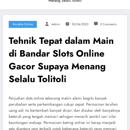
Menang Selalu Tolitoli
Roulette Online
Admin
30/04/2023
0 Comments
Tehnik Tepat dalam Main
di Bandar Slots Online
Gacor Supaya Menang
Selalu Tolitoli
Perjudian slots online sekarang makin alami begitu banyak
perubahan serta perkembangan cukup cepat. Permainan taruhan
uang asli itu bertambah banyak dicari dan disukai oleh banyaknya
betaruh yang tengah mencari selingan menarik sambil cari nilai
keuntungan meluap. Permainan beting online ini kerap menjadi
satu diantara opsi terbaik untuk beberapa betaruh yang mencari