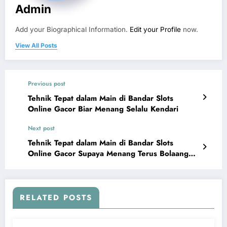
Admin
Add your Biographical Information.
Edit your Profile
now.
View All Posts
Previous post
Tehnik Tepat dalam Main di Bandar Slots
Online Gacor Biar Menang Selalu Kendari
Next post
Tehnik Tepat dalam Main di Bandar Slots
Online Gacor Supaya Menang Terus Bolaang
Mongondow Selatan
RELATED POSTS