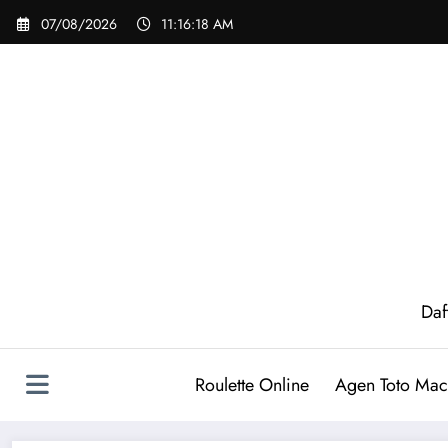
Skip
07/08/2026
11:16:19 AM
to
content
Daf
Roulette Online
Agen Toto Ma