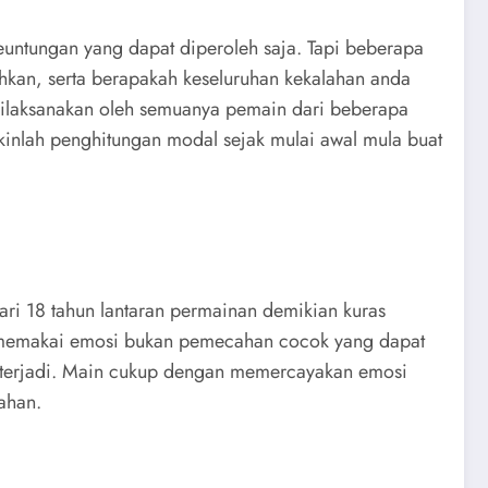
keuntungan yang dapat diperoleh saja. Tapi beberapa
ahkan, serta berapakah keseluruhan kekalahan anda
dilaksanakan oleh semuanya pemain dari beberapa
kinlah penghitungan modal sejak mulai awal mula buat
ri 18 tahun lantaran permainan demikian kuras
an memakai emosi bukan pemecahan cocok yang dapat
n terjadi. Main cukup dengan memercayakan emosi
ahan.