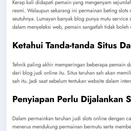
Kerap kali didapati pemain yang mengenyam sejumlah
resmi. Walaupun sekarang ini permainan beting slots ri
seutuhnya. Lumayan banyak blog punya mutu service sa
dalam menyeleksi web, pemain sangatlah tidak boleh 
Ketahui Tanda-tanda Situs D
Tehnik paling akhir memperingan beberapa pemain dal
dari blog judi online itu. Situs taruhan sah akan memi
sah itu. Jadi saat sebelum tentukan website dalam inte
Penyiapan Perlu Dijalankan 
Dalam permainkan taruhan judi slots online dengan ca
menerus mendukung permainan bermutu serta memberik