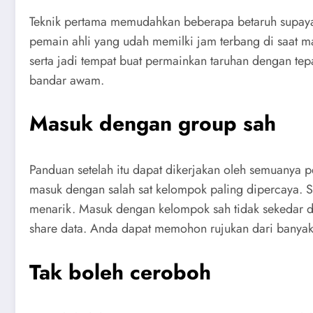
Teknik pertama memudahkan beberapa betaruh supaya
pemain ahli yang udah memilki jam terbang di saat ma
serta jadi tempat buat permainkan taruhan dengan te
bandar awam.
Masuk dengan group sah
Panduan setelah itu dapat dikerjakan oleh semuany
masuk dengan salah sat kelompok paling dipercaya.
menarik. Masuk dengan kelompok sah tidak sekedar d
share data. Anda dapat memohon rujukan dari banyak 
Tak boleh ceroboh