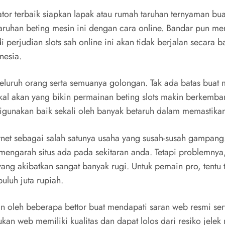
litator terbaik siapkan lapak atau rumah taruhan ternyaman b
ruhan beting mesin ini dengan cara online. Bandar pun me
 perjudian slots sah online ini akan tidak berjalan secara b
nesia.
 seluruh orang serta semuanya golongan. Tak ada batas buat 
ikal akan yang bikin permainan beting slots makin berkemba
 digunakan baik sekali oleh banyak betaruh dalam memastika
ernet sebagai salah satunya usaha yang susah-susah gampang.
ngarah situs ada pada sekitaran anda. Tetapi problemnya, a
ang akibatkan sangat banyak rugi. Untuk pemain pro, tentu 
luh juta rupiah.
nkan oleh beberapa bettor buat mendapati saran web resmi ser
ntukan web memiliki kualitas dan dapat lolos dari resiko j