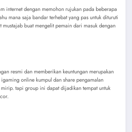
lam internet dengan memohon rujukan pada beberapa
hu mana saja bandar terhebat yang pas untuk dituruti
at mustajab buat mengelit pemain dari masuk dengan
dengan resmi dan memberikan keuntungan merupakan
 igaming online kumpul dan share pengamalan
ip. tapi group ini dapat dijadikan tempat untuk
cor.