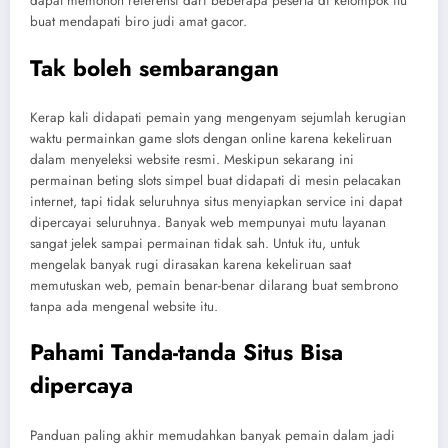
dapat memohon referensi dari beberapa peserta di kelompok itu
buat mendapati biro judi amat gacor.
Tak boleh sembarangan
Kerap kali didapati pemain yang mengenyam sejumlah kerugian
waktu permainkan game slots dengan online karena kekeliruan
dalam menyeleksi website resmi. Meskipun sekarang ini
permainan beting slots simpel buat didapati di mesin pelacakan
internet, tapi tidak seluruhnya situs menyiapkan service ini dapat
dipercayai seluruhnya. Banyak web mempunyai mutu layanan
sangat jelek sampai permainan tidak sah. Untuk itu, untuk
mengelak banyak rugi dirasakan karena kekeliruan saat
memutuskan web, pemain benar-benar dilarang buat sembrono
tanpa ada mengenal website itu.
Pahami Tanda-tanda Situs Bisa
dipercaya
Panduan paling akhir memudahkan banyak pemain dalam jadi