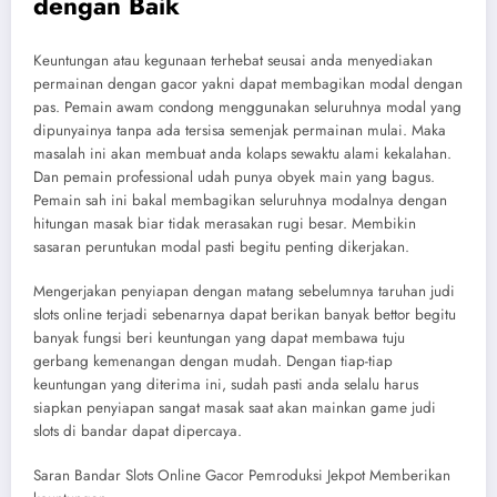
dengan Baik
Keuntungan atau kegunaan terhebat seusai anda menyediakan
permainan dengan gacor yakni dapat membagikan modal dengan
pas. Pemain awam condong menggunakan seluruhnya modal yang
dipunyainya tanpa ada tersisa semenjak permainan mulai. Maka
masalah ini akan membuat anda kolaps sewaktu alami kekalahan.
Dan pemain professional udah punya obyek main yang bagus.
Pemain sah ini bakal membagikan seluruhnya modalnya dengan
hitungan masak biar tidak merasakan rugi besar. Membikin
sasaran peruntukan modal pasti begitu penting dikerjakan.
Mengerjakan penyiapan dengan matang sebelumnya taruhan judi
slots online terjadi sebenarnya dapat berikan banyak bettor begitu
banyak fungsi beri keuntungan yang dapat membawa tuju
gerbang kemenangan dengan mudah. Dengan tiap-tiap
keuntungan yang diterima ini, sudah pasti anda selalu harus
siapkan penyiapan sangat masak saat akan mainkan game judi
slots di bandar dapat dipercaya.
Saran Bandar Slots Online Gacor Pemroduksi Jekpot Memberikan