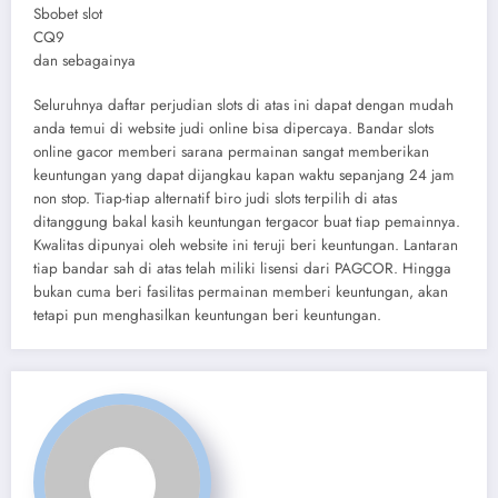
Sbobet slot
CQ9
dan sebagainya
Seluruhnya daftar perjudian slots di atas ini dapat dengan mudah
anda temui di website judi online bisa dipercaya. Bandar slots
online gacor memberi sarana permainan sangat memberikan
keuntungan yang dapat dijangkau kapan waktu sepanjang 24 jam
non stop. Tiap-tiap alternatif biro judi slots terpilih di atas
ditanggung bakal kasih keuntungan tergacor buat tiap pemainnya.
Kwalitas dipunyai oleh website ini teruji beri keuntungan. Lantaran
tiap bandar sah di atas telah miliki lisensi dari PAGCOR. Hingga
bukan cuma beri fasilitas permainan memberi keuntungan, akan
tetapi pun menghasilkan keuntungan beri keuntungan.