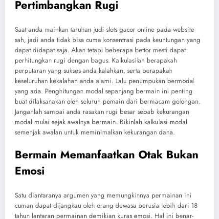
Pertimbangkan Rugi
Saat anda mainkan taruhan judi slots gacor online pada website
sah, jadi anda tidak bisa cuma konsentrasi pada keuntungan yang
dapat didapat saja. Akan tetapi beberapa bettor mesti dapat
perhitungkan rugi dengan bagus. Kalkulasilah berapakah
perputaran yang sukses anda kalahkan, serta berapakah
keseluruhan kekalahan anda alami. Lalu penumpukan bermodal
yang ada. Penghitungan modal sepanjang bermain ini penting
buat dilaksanakan oleh seluruh pemain dari bermacam golongan.
Janganlah sampai anda rasakan rugi besar sebab kekurangan
modal mulai sejak awalnya bermain. Bikinlah kalkulasi modal
semenjak awalan untuk meminimalkan kekurangan dana.
Bermain Memanfaatkan Otak Bukan
Emosi
Satu diantaranya argumen yang memungkinnya permainan ini
cuman dapat dijangkau oleh orang dewasa berusia lebih dari 18
tahun lantaran permainan demikian kuras emosi. Hal ini benar-