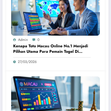
Admin
0
Kenapa Toto Macau Online No.1 Menjadi
Pilihan Utama Para Pemain Togel Di
Indonesia
27/03/2026