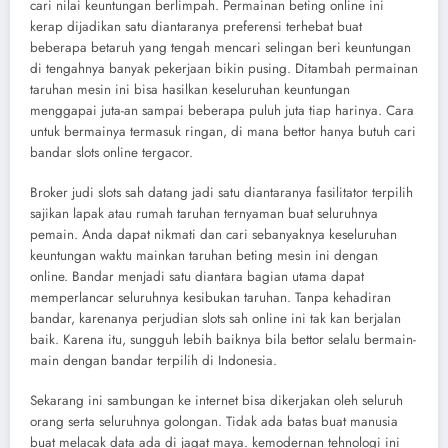
cari nilai keuntungan berlimpah. Permainan beting online ini
kerap dijadikan satu diantaranya preferensi terhebat buat
beberapa betaruh yang tengah mencari selingan beri keuntungan
di tengahnya banyak pekerjaan bikin pusing. Ditambah permainan
taruhan mesin ini bisa hasilkan keseluruhan keuntungan
menggapai juta-an sampai beberapa puluh juta tiap harinya. Cara
untuk bermainya termasuk ringan, di mana bettor hanya butuh cari
bandar slots online tergacor.
Broker judi slots sah datang jadi satu diantaranya fasilitator terpilih
sajikan lapak atau rumah taruhan ternyaman buat seluruhnya
pemain. Anda dapat nikmati dan cari sebanyaknya keseluruhan
keuntungan waktu mainkan taruhan beting mesin ini dengan
online. Bandar menjadi satu diantara bagian utama dapat
memperlancar seluruhnya kesibukan taruhan. Tanpa kehadiran
bandar, karenanya perjudian slots sah online ini tak kan berjalan
baik. Karena itu, sungguh lebih baiknya bila bettor selalu bermain-
main dengan bandar terpilih di Indonesia.
Sekarang ini sambungan ke internet bisa dikerjakan oleh seluruh
orang serta seluruhnya golongan. Tidak ada batas buat manusia
buat melacak data ada di jagat maya. kemodernan tehnologi ini