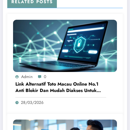
RELATED POSTS
Admin
0
Link Alternatif Toto Macau Online No.1
Anti Blokir Dan Mudah Diakses Untuk
Pengalaman Bermain Optimal
28/03/2026