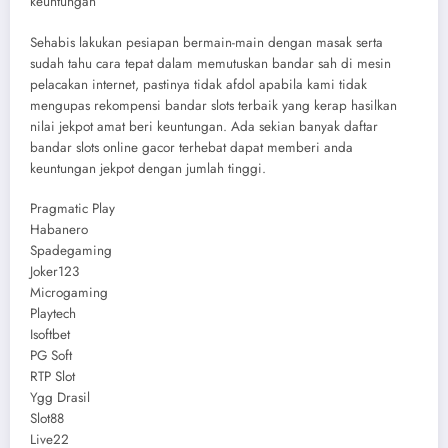
keuntungan
Sehabis lakukan pesiapan bermain-main dengan masak serta
sudah tahu cara tepat dalam memutuskan bandar sah di mesin
pelacakan internet, pastinya tidak afdol apabila kami tidak
mengupas rekompensi bandar slots terbaik yang kerap hasilkan
nilai jekpot amat beri keuntungan. Ada sekian banyak daftar
bandar slots online gacor terhebat dapat memberi anda
keuntungan jekpot dengan jumlah tinggi.
Pragmatic Play
Habanero
Spadegaming
Joker123
Microgaming
Playtech
Isoftbet
PG Soft
RTP Slot
Ygg Drasil
Slot88
Live22