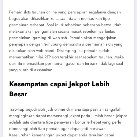
Pemain slots taruhan online yang persiapkan segalanya dengan
bagus akan dikasihkan keluasaan dalam memastikan tipe
permainan terhebat. Soal ini disebabkan beberapa bettor udah
melaksanakan pengamatan secara masak sebelumnya lantas
permainkan igaming di web sah. Pemain akan mengerjakan
penyiapan dengan terhubung demonstrasi permainan slots yang
disiapkan oleh web resmi. Disamping itu, pemain sudah
memerhatikan nilai RTP slots terakhir saat sebelum taruhan. Maka
dari itu memastikan permainan gacor dan terbaik tidak lagi soal
yang susah dilaksanakan.
Kesempatan capai Jekpot Lebih
Besar
Tiap-tiap pejudi slots judi online di mana saja pastilah sangatlah
menginginkan dapat memenangi jekpot pada jumlah besar. Jekpot
adalah satu diantara tipe penawaran bonus terhebat yang perlu
dimenangi oleh tiap pemain agar dapat jadi hartawan.
Keseluruhan kemenangan jekpot dapat anda temukan capai