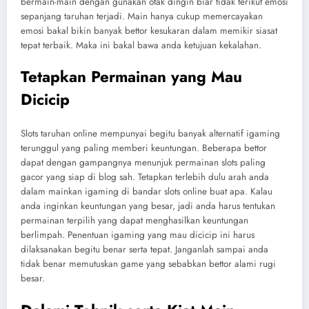
bermain-main dengan gunakan otak dingin biar tidak terikut emosi
sepanjang taruhan terjadi. Main hanya cukup memercayakan
emosi bakal bikin banyak bettor kesukaran dalam memikir siasat
tepat terbaik. Maka ini bakal bawa anda ketujuan kekalahan.
Tetapkan Permainan yang Mau
Dicicip
Slots taruhan online mempunyai begitu banyak alternatif igaming
terunggul yang paling memberi keuntungan. Beberapa bettor
dapat dengan gampangnya menunjuk permainan slots paling
gacor yang siap di blog sah. Tetapkan terlebih dulu arah anda
dalam mainkan igaming di bandar slots online buat apa. Kalau
anda inginkan keuntungan yang besar, jadi anda harus tentukan
permainan terpilih yang dapat menghasilkan keuntungan
berlimpah. Penentuan igaming yang mau dicicip ini harus
dilaksanakan begitu benar serta tepat. Janganlah sampai anda
tidak benar memutuskan game yang sebabkan bettor alami rugi
besar.