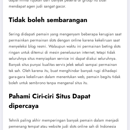
dapat minta rujukan dari banyak peserta di group itu buat
mendapat agen judi sangat gacor.
Tidak boleh sembarangan
Sering didapati pemain yang mengenyam beberapa kerugian saat
permainkan permainan slots dengan online karena kekeliruan saat
menyeleksi blog resmi. Walaupun waktu ini permainan beting slots
ringan untuk ditemui di mesin penelusuran internet, tetapi tidak
seluruhnya situs menyiapkan service ini dapat diakui seluruhnya.
Banyak situs punyai kualitas servis jelek sekali sampai permainan
tak sah. Oleh karena itu, buat menghindar banyak rugi dihadapi
gara-gara kekeliruan dalam menentukan web, pemain begitu tidak
boleh untuk sembrono tanpa mengenal situs itu.
Pahami Ciri-ciri Situs Dapat
dipercaya
Tehnik paling akhir memperingan banyak pemain dalam menjadi
pemenang tempat atau website judi slots online sah di Indonesia