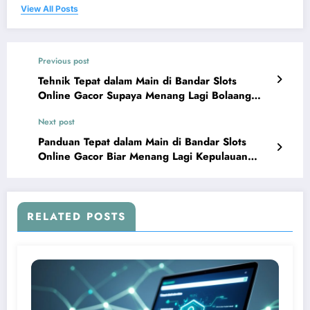
View All Posts
Previous post
Tehnik Tepat dalam Main di Bandar Slots
Online Gacor Supaya Menang Lagi Bolaang
Mongondow
Next post
Panduan Tepat dalam Main di Bandar Slots
Online Gacor Biar Menang Lagi Kepulauan
Sangihe
RELATED POSTS