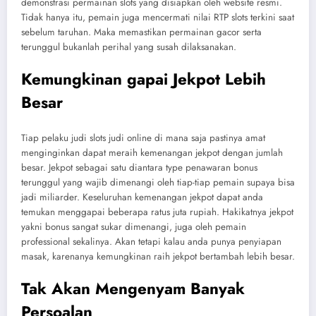
demonstrasi permainan slots yang disiapkan oleh website resmi.
Tidak hanya itu, pemain juga mencermati nilai RTP slots terkini saat
sebelum taruhan. Maka memastikan permainan gacor serta
terunggul bukanlah perihal yang susah dilaksanakan.
Kemungkinan gapai Jekpot Lebih
Besar
Tiap pelaku judi slots judi online di mana saja pastinya amat
menginginkan dapat meraih kemenangan jekpot dengan jumlah
besar. Jekpot sebagai satu diantara type penawaran bonus
terunggul yang wajib dimenangi oleh tiap-tiap pemain supaya bisa
jadi miliarder. Keseluruhan kemenangan jekpot dapat anda
temukan menggapai beberapa ratus juta rupiah. Hakikatnya jekpot
yakni bonus sangat sukar dimenangi, juga oleh pemain
professional sekalinya. Akan tetapi kalau anda punya penyiapan
masak, karenanya kemungkinan raih jekpot bertambah lebih besar.
Tak Akan Mengenyam Banyak
Persoalan