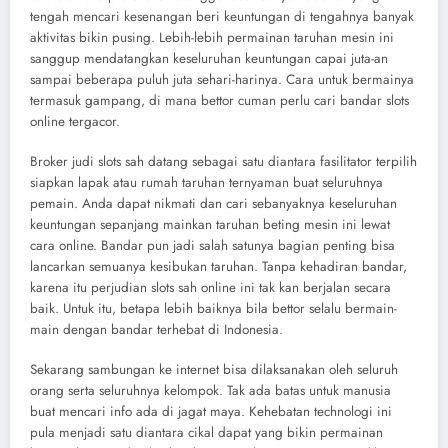
tengah mencari kesenangan beri keuntungan di tengahnya banyak
aktivitas bikin pusing. Lebih-lebih permainan taruhan mesin ini
sanggup mendatangkan keseluruhan keuntungan capai juta-an
sampai beberapa puluh juta sehari-harinya. Cara untuk bermainya
termasuk gampang, di mana bettor cuman perlu cari bandar slots
online tergacor.
Broker judi slots sah datang sebagai satu diantara fasilitator terpilih
siapkan lapak atau rumah taruhan ternyaman buat seluruhnya
pemain. Anda dapat nikmati dan cari sebanyaknya keseluruhan
keuntungan sepanjang mainkan taruhan beting mesin ini lewat
cara online. Bandar pun jadi salah satunya bagian penting bisa
lancarkan semuanya kesibukan taruhan. Tanpa kehadiran bandar,
karena itu perjudian slots sah online ini tak kan berjalan secara
baik. Untuk itu, betapa lebih baiknya bila bettor selalu bermain-
main dengan bandar terhebat di Indonesia.
Sekarang sambungan ke internet bisa dilaksanakan oleh seluruh
orang serta seluruhnya kelompok. Tak ada batas untuk manusia
buat mencari info ada di jagat maya. Kehebatan technologi ini
pula menjadi satu diantara cikal dapat yang bikin permainan