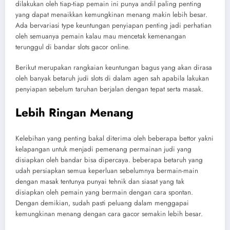
dilakukan oleh tiap-tiap pemain ini punya andil paling penting
yang dapat menaikkan kemungkinan menang makin lebih besar.
Ada bervariasi type keuntungan penyiapan penting jadi perhatian
oleh semuanya pemain kalau mau mencetak kemenangan
terunggul di bandar slots gacor online.
Berikut merupakan rangkaian keuntungan bagus yang akan dirasa
oleh banyak betaruh judi slots di dalam agen sah apabila lakukan
penyiapan sebelum taruhan berjalan dengan tepat serta masak.
Lebih Ringan Menang
Kelebihan yang penting bakal diterima oleh beberapa bettor yakni
kelapangan untuk menjadi pemenang permainan judi yang
disiapkan oleh bandar bisa dipercaya. beberapa betaruh yang
udah persiapkan semua keperluan sebelumnya bermain-main
dengan masak tentunya punyai tehnik dan siasat yang tak
disiapkan oleh pemain yang bermain dengan cara spontan.
Dengan demikian, sudah pasti peluang dalam menggapai
kemungkinan menang dengan cara gacor semakin lebih besar.