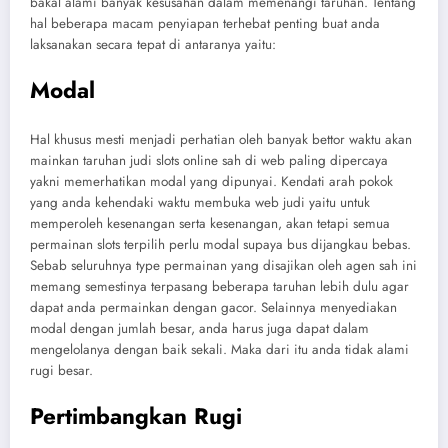
bakal alami banyak kesusahan dalam memenangi taruhan. Tentang
hal beberapa macam penyiapan terhebat penting buat anda
laksanakan secara tepat di antaranya yaitu:
Modal
Hal khusus mesti menjadi perhatian oleh banyak bettor waktu akan
mainkan taruhan judi slots online sah di web paling dipercaya
yakni memerhatikan modal yang dipunyai. Kendati arah pokok
yang anda kehendaki waktu membuka web judi yaitu untuk
memperoleh kesenangan serta kesenangan, akan tetapi semua
permainan slots terpilih perlu modal supaya bus dijangkau bebas.
Sebab seluruhnya type permainan yang disajikan oleh agen sah ini
memang semestinya terpasang beberapa taruhan lebih dulu agar
dapat anda permainkan dengan gacor. Selainnya menyediakan
modal dengan jumlah besar, anda harus juga dapat dalam
mengelolanya dengan baik sekali. Maka dari itu anda tidak alami
rugi besar.
Pertimbangkan Rugi