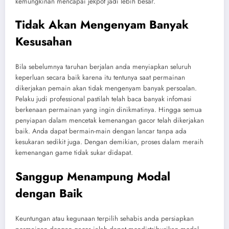
kemungkinan mencapai jekpot jadi lebih besar.
Tidak Akan Mengenyam Banyak
Kesusahan
Bila sebelumnya taruhan berjalan anda menyiapkan seluruh
keperluan secara baik karena itu tentunya saat permainan
dikerjakan pemain akan tidak mengenyam banyak persoalan.
Pelaku judi professional pastilah telah baca banyak infomasi
berkenaan permainan yang ingin dinikmatinya. Hingga semua
penyiapan dalam mencetak kemenangan gacor telah dikerjakan
baik. Anda dapat bermain-main dengan lancar tanpa ada
kesukaran sedikit juga. Dengan demikian, proses dalam meraih
kemenangan game tidak sukar didapat.
Sanggup Menampung Modal
dengan Baik
Keuntungan atau kegunaan terpilih sehabis anda persiapkan