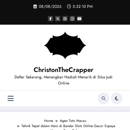
Skip
08/08/2026
5:32:11 PM
to
content
ChristonTheCrapper
Daftar Sekarang, Menangkan Hadiah Menarik di Situs Judi
Online
Home
Agen Toto Macau
Tehnik Tepat dalam Main di Bandar Slots Online Gacor Supaya