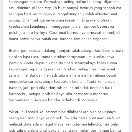
keuntungan meluap. Permainan beting online ini kerap dijadikan
satu diantara pilihan terpilih buat banyak betaruh yang tengah cari
selingan beri keuntungan di tengah-tengah jumlah aktivitas buat
pusing. Ditambah game taruhan mesin ini bisa menciptakan
keseluruhan keuntungan menggapai juta-an sampai beberapa
puluh juta tiap harinya. Cara buat bermainya termasuk simpel, di
mana bettor hanya butuh cari bandar slots online tergacor.
Broker judi slots sah datang menjadi salah satunya fasilitator terbaik
siapkan lapak atau rumah taruhan ternyaman untuk seluruhnya
pemain. Anda dapat nikmati dan cari sebanyaknya keseluruhan
keuntungan sepanjang mainkan taruhan beting mesin ini lewat
cara online. Bandar menjadi satu diantara elemen utama dapat
memperlancar seluruhnya kesibukan taruhan. Tiada kemunculan
bandar, jadi perjudian slots sah online ini tidak berjalan baik.
Karena itu, betapa lebih baiknya bila bettor terus-menerus
bermain-main dengan bandar terhebat di Indonesia.
Waktu ini koneksi ke internet bisa dilaksanakan oleh seluruhnya
orang dan semuanya kelompok. Tak ada batas buat manusia buat
melacak data ada di jagat maya. kemodernan tehnologi ini pula
jadi satu diantara cikal bakalan yang membikin permainan beting