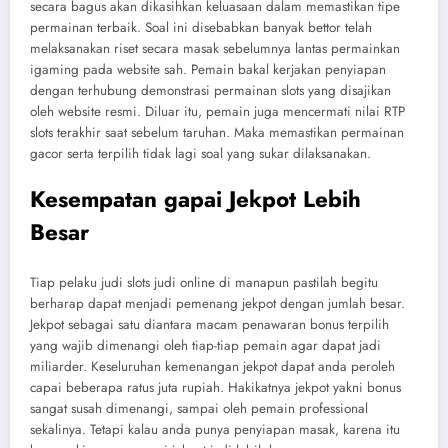
secara bagus akan dikasihkan keluasaan dalam memastikan tipe
permainan terbaik. Soal ini disebabkan banyak bettor telah
melaksanakan riset secara masak sebelumnya lantas permainkan
igaming pada website sah. Pemain bakal kerjakan penyiapan
dengan terhubung demonstrasi permainan slots yang disajikan
oleh website resmi. Diluar itu, pemain juga mencermati nilai RTP
slots terakhir saat sebelum taruhan. Maka memastikan permainan
gacor serta terpilih tidak lagi soal yang sukar dilaksanakan.
Kesempatan gapai Jekpot Lebih
Besar
Tiap pelaku judi slots judi online di manapun pastilah begitu
berharap dapat menjadi pemenang jekpot dengan jumlah besar.
Jekpot sebagai satu diantara macam penawaran bonus terpilih
yang wajib dimenangi oleh tiap-tiap pemain agar dapat jadi
miliarder. Keseluruhan kemenangan jekpot dapat anda peroleh
capai beberapa ratus juta rupiah. Hakikatnya jekpot yakni bonus
sangat susah dimenangi, sampai oleh pemain professional
sekalinya. Tetapi kalau anda punya penyiapan masak, karena itu