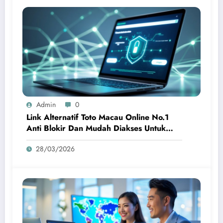
Admin
0
Link Alternatif Toto Macau Online No.1
Anti Blokir Dan Mudah Diakses Untuk
Pengalaman Bermain Optimal
28/03/2026