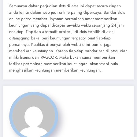
Semuanya daftar perjudian slots di atas ini dapat secara ringan
anda temui dalam web judi online paling dipercaya. Bandar slots
online gacor memberi layanan permainan amat memberikan
keuntungan yang dapat dicapai sewaktu waktu sepanjang 24 jam
non-stop. Tiap-tiap alternatif broker judi slots terpilih di atas
ditanggung bakal beri keuntungan tergacor buat tiap-tiap
pemainnya. Kualitas dipunyai oleh website ini pun terjaga
memberikan keuntungan. Karena tiap-tiap bandar sah di atas udah
miliki lisensi dari PAGCOR. Maka bukan cuma memberikan
fasilitas permainan memberikan keuntungan, akan tetapi pula
menghasilkan keuntungan memberikan keuntungan.