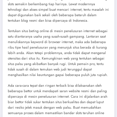
slots semakin berkembang tiap harinya. Lewat modernnya
tehnologi dan akses simpel buat mencari internet, tentu masalah ini
dapat digunakan baik sekali oleh beberapa betaruh dalam
tentukan blog resmi dan bisa dipercaya di Indonesia.
Tentukan situs beting online di mesin penelusuran internet sebagai
satu diantaranya usaha yang susah-susah gampang. Lantaran saat
menuliskannya keyword di browser internet, maka ada beberapa
ribu tipe hasil penelusuran yang menunjuk situs berada di kurang
lebih anda. Akan tetapi problemnya, anda tidak dapat mengenal
otensitas dari situs itu. Kemungkinan web yang tentukan sebagai
situs palsu yang akibatkan banyak rugi. Untuk pemain pro, tentu
tidak susah di dalam temukan web judi terunggul dapat
menghasilkan nilai keuntungan gapai beberapa puluh juta rupiah.
Ada cara-cara tepat dan ringan terbaik bisa dilaksanakan oleh
beberapa bettor untuk mendapati saran website resmi dan paling
dipercaya di mesin penelusuran internet. Cara ini dijalankan arah
biar bettor tidak sukar tentukan situs berkualitas dan dapat luput
dari resiko jelek masuk dengan web palsu. Buat memudahkan
semuanya proses dalam memastikan bandar slots taruhan online