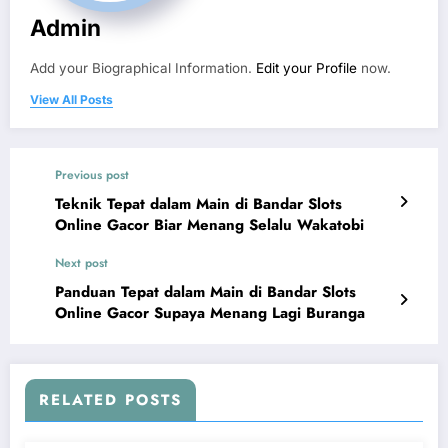
Admin
Add your Biographical Information.
Edit your Profile
now.
View All Posts
Previous post
Teknik Tepat dalam Main di Bandar Slots
Online Gacor Biar Menang Selalu Wakatobi
Next post
Panduan Tepat dalam Main di Bandar Slots
Online Gacor Supaya Menang Lagi Buranga
RELATED POSTS