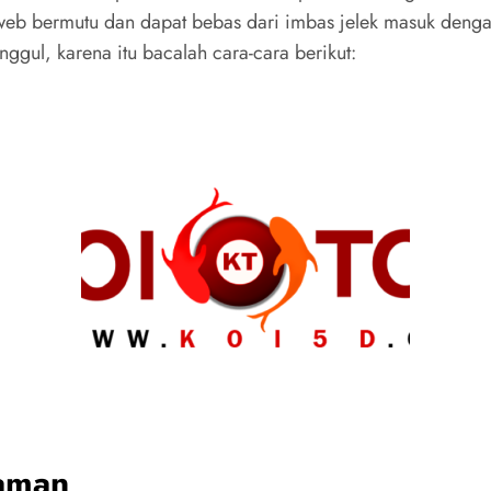
n web bermutu dan dapat bebas dari imbas jelek masuk den
nggul, karena itu bacalah cara-cara berikut:
aman