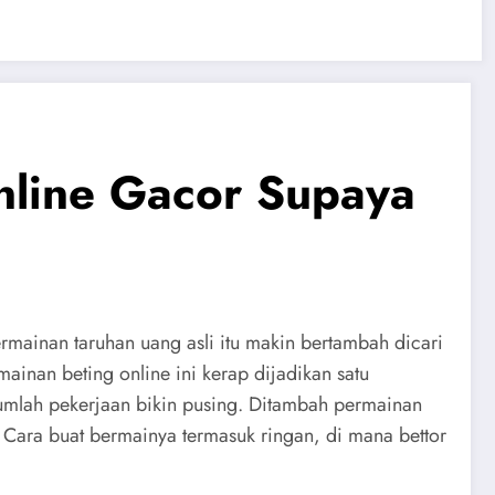
Online Gacor Supaya
mainan taruhan uang asli itu makin bertambah dicari
ainan beting online ini kerap dijadikan satu
jumlah pekerjaan bikin pusing. Ditambah permainan
. Cara buat bermainya termasuk ringan, di mana bettor