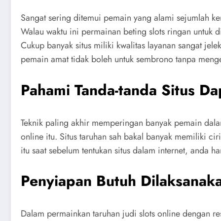
Sangat sering ditemui pemain yang alami sejumlah k
Walau waktu ini permainan beting slots ringan untuk di
Cukup banyak situs miliki kwalitas layanan sangat jele
pemain amat tidak boleh untuk sembrono tanpa mengena
Pahami Tanda-tanda Situs Da
Teknik paling akhir memperingan banyak pemain dalam
online itu. Situs taruhan sah bakal banyak memiliki c
itu saat sebelum tentukan situs dalam internet, anda h
Penyiapan Butuh Dilaksanak
Dalam permainkan taruhan judi slots online dengan re