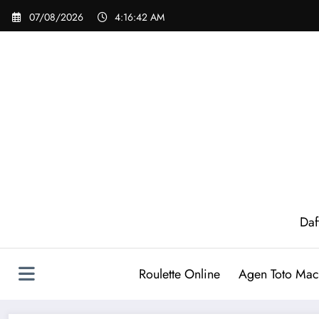
Skip
07/08/2026
4:16:43 AM
to
content
Daf
Roulette Online
Agen Toto Ma