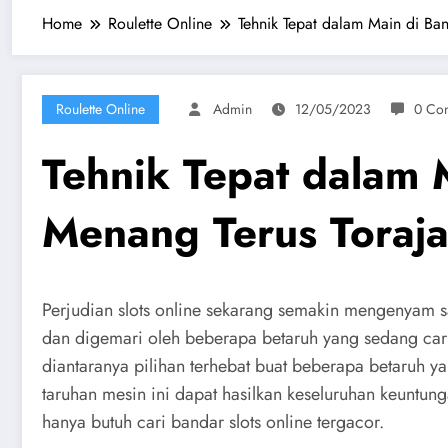
Home
Roulette Online
Tehnik Tepat dalam Main di Ba
Roulette Online
Admin
12/05/2023
0 Co
Tehnik Tepat dalam 
Menang Terus Toraja
Perjudian slots online sekarang semakin mengenyam s
dan digemari oleh beberapa betaruh yang sedang cari 
diantaranya pilihan terhebat buat beberapa betaruh 
taruhan mesin ini dapat hasilkan keseluruhan keuntun
hanya butuh cari bandar slots online tergacor.