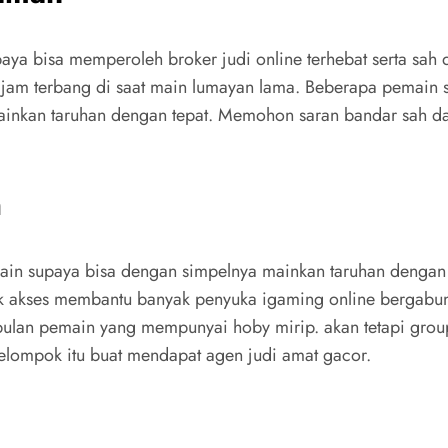
 bisa memperoleh broker judi online terhebat serta sah d
am terbang di saat main lumayan lama. Beberapa pemain s
 mainkan taruhan dengan tepat. Memohon saran bandar sah dar
h
pemain supaya bisa dengan simpelnya mainkan taruhan denga
yak akses membantu banyak penyuka igaming online bergab
lan pemain yang mempunyai hoby mirip. akan tetapi group 
elompok itu buat mendapat agen judi amat gacor.