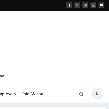
ine
ng Ayam
Toto Macau