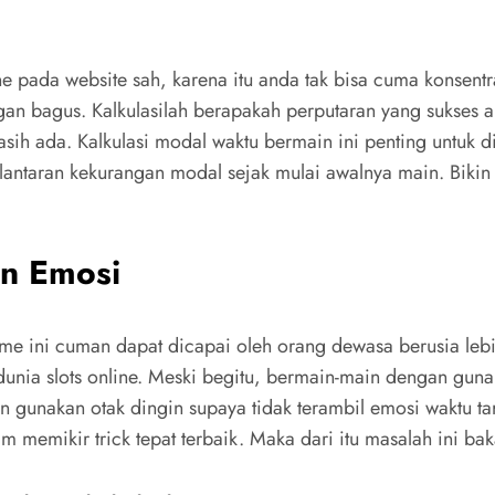
ine pada website sah, karena itu anda tak bisa cuma konsen
ngan bagus. Kalkulasilah berapakah perputaran yang sukses
h ada. Kalkulasi modal waktu bermain ini penting untuk d
lantaran kekurangan modal sejak mulai awalnya main. Bikin
n Emosi
 ini cuman dapat dicapai oleh orang dewasa berusia lebi
i dunia slots online. Meski begitu, bermain-main dengan gun
n gunakan otak dingin supaya tidak terambil emosi waktu 
memikir trick tepat terbaik. Maka dari itu masalah ini ba