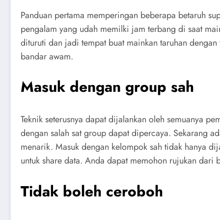
Panduan pertama memperingan beberapa betaruh supa
pengalam yang udah memilki jam terbang di saat mai
dituruti dan jadi tempat buat mainkan taruhan dengan 
bandar awam.
Masuk dengan group sah
Teknik seterusnya dapat dijalankan oleh semuanya p
dengan salah sat group dapat dipercaya. Sekarang 
menarik. Masuk dengan kelompok sah tidak hanya di
untuk share data. Anda dapat memohon rujukan dari b
Tidak boleh ceroboh