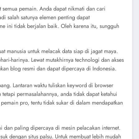
uat semua pemain. Anda dapat nikmati dan cari
di salah satunya elemen penting dapat
 ini tidak berjalan baik. Oleh karena itu, sungguh
uat manusia untuk melacak data siap di jagat maya.
hari-harinya. Lewat mutakhirnya technologi dan akses
tukan blog resmi dan dapat dipercaya di Indonesia.
pang. Lantaran waktu tuliskan keyword di browser
n tetapi permasalahannya, anda tidak dapat ketahui
tuk pemain pro, tentu tidak sukar di dalam mendapatkan
i dan paling dipercaya di mesin pelacakan internet.
masuk dengan situs palsu. Untuk membuat lebih mudah