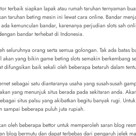
litator terbaik siapkan lapak atau rumah taruhan ternyaman b
n taruhan beting mesin ini lewat cara online. Bandar menja
a kemunculan bandar, karenanya perjudian slots sah online
 dengan bandar terhebat di Indonesia.
leh seluruhnya orang serta semua golongan. Tak ada batas b
al akan yang bikin game beting slots semakin berkembang se
at difungsikan baik sekali oleh beberapa betaruh dalam ten
ternet sebagai satu diantaranya usaha yang susah-susah gam
acakan yang menunjuk situs berada pada sekitaran anda. Aka
kan sebagai situs palsu yang akibatkan begitu banyak rugi. Un
an sampai beberapa puluh juta rupiah.
nakan oleh beberapa bettor untuk memperoleh saran blog resm
tukan blog bermutu dan dapat terbebas dari pengaruh jelek 