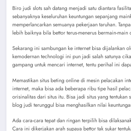
Biro judi slots sah datang menjadi satu diantara fasi
sebanyaknya keseluruhan keuntungan sepanjang mainka
memperlancarkan semuanya pekerjaan taruhan. Tanpa ad
lebih baiknya bila bettor terus-menerus bermain-main
Sekarang ini sambungan ke internet bisa dijalankan o
kemodernan technologi ini pun jadi salah satunya cik
gampang untuk mencari internet, tentu perihal ini dap
Memastikan situs beting online di mesin pelacakan in
internet, maka bisa ada beberapa ribu tipe hasil pel
orisinalitas dari situs itu. Bisa jadi situs yang tentu
blog judi terunggul bisa menghasilkan nilai keuntung
Ada cara-cara tepat dan ringan terpilih bisa dilaksa
Cara ini dikerjakan arah supaya bettor tak sukar ten