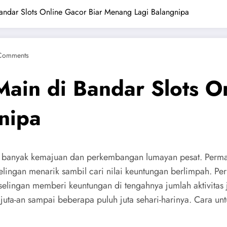
Bandar Slots Online Gacor Biar Menang Lagi Balangnipa
Comments
Main di Bandar Slots O
nipa
gat banyak kemajuan dan perkembangan lumayan pesat. Permai
lingan menarik sambil cari nilai keuntungan berlimpah. Perm
 selingan memberi keuntungan di tengahnya jumlah aktivitas
ta-an sampai beberapa puluh juta sehari-harinya. Cara unt