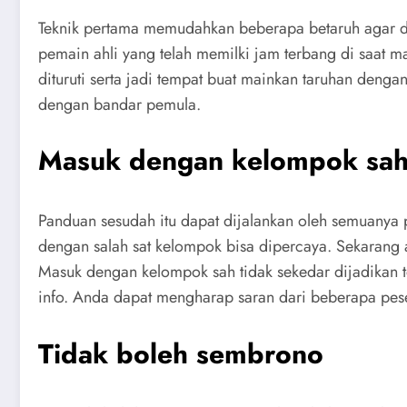
Teknik pertama memudahkan beberapa betaruh agar da
pemain ahli yang telah memilki jam terbang di saat 
dituruti serta jadi tempat buat mainkan taruhan deng
dengan bandar pemula.
Masuk dengan kelompok sa
Panduan sesudah itu dapat dijalankan oleh semuanya
dengan salah sat kelompok bisa dipercaya. Sekaran
Masuk dengan kelompok sah tidak sekedar dijadikan 
info. Anda dapat mengharap saran dari beberapa pese
Tidak boleh sembrono