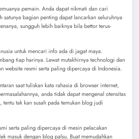
at semuanya pemain. Anda dapat nikmati dan cari
h satunya bagian penting dapat lancarkan seluruhnya
renanya, sungguh lebih baiknya bila bettor terus-
anusia untuk mencari info ada di jagat maya.
mbang tiap harinya. Lewat mutakhirnya technologi dan
n website resmi serta paling dipercaya di Indonesia.
aran saat tuliskan kata rahasia di browser internet,
permasalahannya, anda tidak dapat mengenal otensitas
o, tentu tak kan susah pada temukan blog judi
esmi serta paling dipercaya di mesin pelacakan
s jelek masuk dengan blog palsu. Buat memudahkan