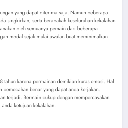
untungan yang dapat diterima saja. Namun beberapa
da singkirkan, serta berapakah keseluruhan kekalahan
ksanakan oleh semuanya pemain dari beberapa
ungan modal sejak mulai awalan buat meminimalkan
8 tahun karena permainan demikian kuras emosi. Hal
lah pemecahan benar yang dapat anda kerjakan.
ruhan terjadi. Bermain cukup dengan mempercayakan
 anda ketujuan kekalahan.