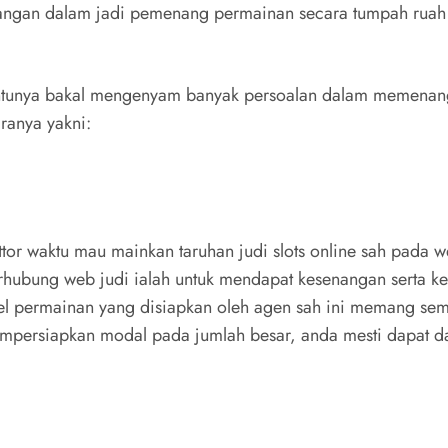
gan dalam jadi pemenang permainan secara tumpah ruah se
entunya bakal mengenyam banyak persoalan dalam memenang
aranya yakni:
ttor waktu mau mainkan taruhan judi slots online sah pada
terhubung web judi ialah untuk mendapat kesenangan serta ke
l permainan yang disiapkan oleh agen sah ini memang seme
ersiapkan modal pada jumlah besar, anda mesti dapat dal