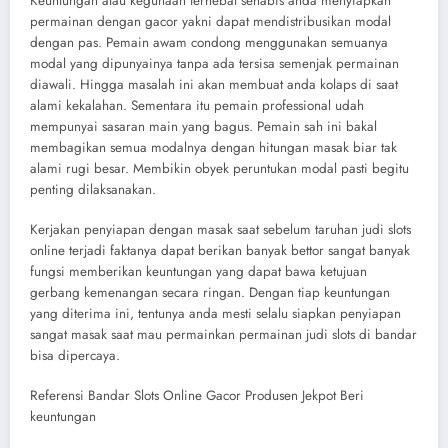
Keuntungan atau kegunaan terhebat sehabis anda menyiapkan
permainan dengan gacor yakni dapat mendistribusikan modal
dengan pas. Pemain awam condong menggunakan semuanya
modal yang dipunyainya tanpa ada tersisa semenjak permainan
diawali. Hingga masalah ini akan membuat anda kolaps di saat
alami kekalahan. Sementara itu pemain professional udah
mempunyai sasaran main yang bagus. Pemain sah ini bakal
membagikan semua modalnya dengan hitungan masak biar tak
alami rugi besar. Membikin obyek peruntukan modal pasti begitu
penting dilaksanakan.
Kerjakan penyiapan dengan masak saat sebelum taruhan judi slots
online terjadi faktanya dapat berikan banyak bettor sangat banyak
fungsi memberikan keuntungan yang dapat bawa ketujuan
gerbang kemenangan secara ringan. Dengan tiap keuntungan
yang diterima ini, tentunya anda mesti selalu siapkan penyiapan
sangat masak saat mau permainkan permainan judi slots di bandar
bisa dipercaya.
Referensi Bandar Slots Online Gacor Produsen Jekpot Beri
keuntungan