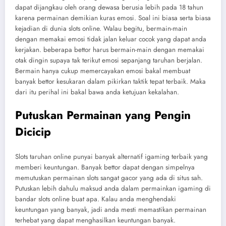
dapat dijangkau oleh orang dewasa berusia lebih pada 18 tahun
karena permainan demikian kuras emosi. Soal ini biasa serta biasa
kejadian di dunia slots online. Walau begitu, bermain-main
dengan memakai emosi tidak jalan keluar cocok yang dapat anda
kerjakan. beberapa bettor harus bermain-main dengan memakai
otak dingin supaya tak terikut emosi sepanjang taruhan berjalan.
Bermain hanya cukup memercayakan emosi bakal membuat
banyak bettor kesukaran dalam pikirkan taktik tepat terbaik. Maka
dari itu perihal ini bakal bawa anda ketujuan kekalahan.
Putuskan Permainan yang Pengin
Dicicip
Slots taruhan online punyai banyak alternatif igaming terbaik yang
memberi keuntungan. Banyak bettor dapat dengan simpelnya
memutuskan permainan slots sangat gacor yang ada di situs sah.
Putuskan lebih dahulu maksud anda dalam permainkan igaming di
bandar slots online buat apa. Kalau anda menghendaki
keuntungan yang banyak, jadi anda mesti memastikan permainan
terhebat yang dapat menghasilkan keuntungan banyak.