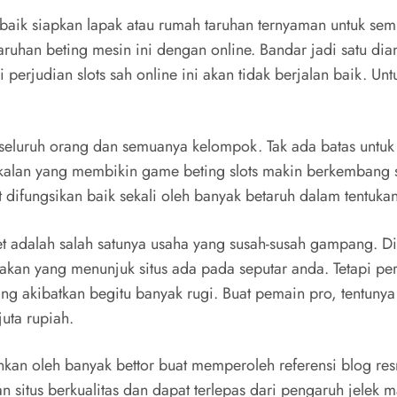
r terbaik siapkan lapak atau rumah taruhan ternyaman untuk 
ruhan beting mesin ini dengan online. Bandar jadi satu d
erjudian slots sah online ini akan tidak berjalan baik. Untu
 seluruh orang dan semuanya kelompok. Tak ada batas untuk
bakalan yang membikin game beting slots makin berkembang 
 difungsikan baik sekali oleh banyak betaruh dalam tentuka
net adalah salah satunya usaha yang susah-susah gampang. Di
cakan yang menunjuk situs ada pada seputar anda. Tetapi pers
ng akibatkan begitu banyak rugi. Buat pemain pro, tentunya
uta rupiah.
ankan oleh banyak bettor buat memperoleh referensi blog res
ukan situs berkualitas dan dapat terlepas dari pengaruh jele