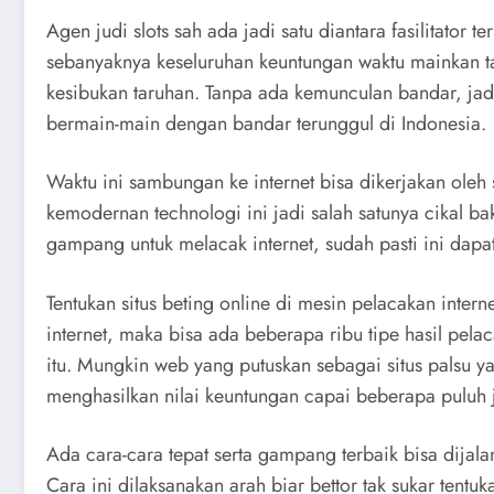
Agen judi slots sah ada jadi satu diantara fasilitato
sebanyaknya keseluruhan keuntungan waktu mainkan ta
kesibukan taruhan. Tanpa ada kemunculan bandar, jadi p
bermain-main dengan bandar terunggul di Indonesia.
Waktu ini sambungan ke internet bisa dikerjakan oleh
kemodernan technologi ini jadi salah satunya cikal 
gampang untuk melacak internet, sudah pasti ini dapat
Tentukan situs beting online di mesin pelacakan inter
internet, maka bisa ada beberapa ribu tipe hasil pela
itu. Mungkin web yang putuskan sebagai situs palsu ya
menghasilkan nilai keuntungan capai beberapa puluh j
Ada cara-cara tepat serta gampang terbaik bisa dijal
Cara ini dilaksanakan arah biar bettor tak sukar tent