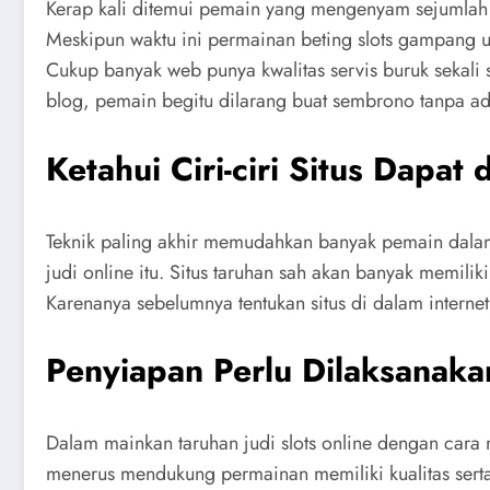
Kerap kali ditemui pemain yang mengenyam sejumlah 
Meskipun waktu ini permainan beting slots gampang unt
Cukup banyak web punya kwalitas servis buruk sekali 
blog, pemain begitu dilarang buat sembrono tanpa ad
Ketahui Ciri-ciri Situs Dapat
Teknik paling akhir memudahkan banyak pemain dalam 
judi online itu. Situs taruhan sah akan banyak memilik
Karenanya sebelumnya tentukan situs di dalam internet
Penyiapan Perlu Dilaksanaka
Dalam mainkan taruhan judi slots online dengan cara 
menerus mendukung permainan memiliki kualitas sert