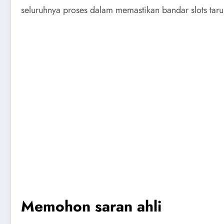
seluruhnya proses dalam memastikan bandar slots taruh
Memohon saran ahli