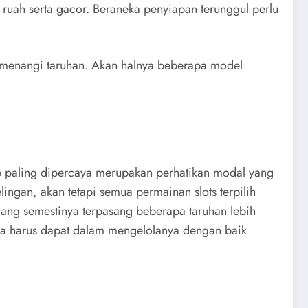
ah serta gacor. Beraneka penyiapan terunggul perlu
emenangi taruhan. Akan halnya beberapa model
web paling dipercaya merupakan perhatikan modal yang
ngan, akan tetapi semua permainan slots terpilih
ang semestinya terpasang beberapa taruhan lebih
a harus dapat dalam mengelolanya dengan baik