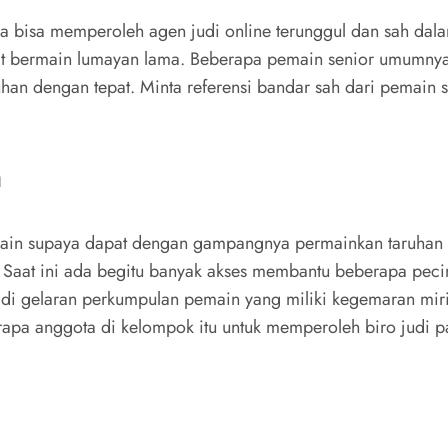
 bisa memperoleh agen judi online terunggul dan sah dalam
t bermain lumayan lama. Beberapa pemain senior umumnya 
ruhan dengan tepat. Minta referensi bandar sah dari pemain 
h
pemain supaya dapat dengan gampangnya permainkan taruhan
 Saat ini ada begitu banyak akses membantu beberapa peci
 gelaran perkumpulan pemain yang miliki kegemaran mirip.
apa anggota di kelompok itu untuk memperoleh biro judi p