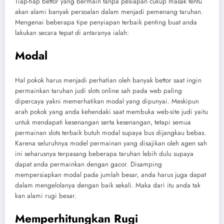
Tiap-tiap bettor yang bermain tanpa pesiapan cukup masak tentu
akan alami banyak persoalan dalam menjadi pemenang taruhan.
Mengenai beberapa tipe penyiapan terbaik penting buat anda
lakukan secara tepat di antaranya ialah:
Modal
Hal pokok harus menjadi perhatian oleh banyak bettor saat ingin
permainkan taruhan judi slots online sah pada web paling
dipercaya yakni memerhatikan modal yang dipunyai. Meskipun
arah pokok yang anda kehendaki saat membuka web-site judi yaitu
untuk mendapati kesenangan serta kesenangan, tetapi semua
permainan slots terbaik butuh modal supaya bus dijangkau bebas.
Karena seluruhnya model permainan yang disajikan oleh agen sah
ini seharusnya terpasang beberapa taruhan lebih dulu supaya
dapat anda permainkan dengan gacor. Disamping
mempersiapkan modal pada jumlah besar, anda harus juga dapat
dalam mengelolanya dengan baik sekali. Maka dari itu anda tak
kan alami rugi besar.
Memperhitungkan Rugi