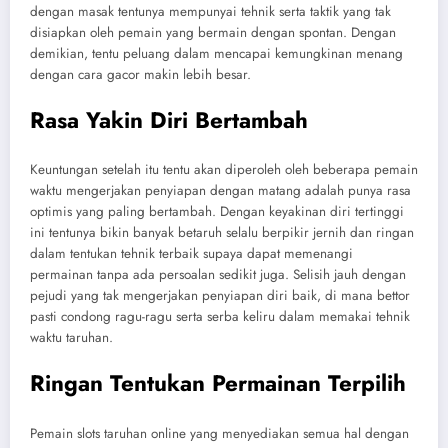
dengan masak tentunya mempunyai tehnik serta taktik yang tak
disiapkan oleh pemain yang bermain dengan spontan. Dengan
demikian, tentu peluang dalam mencapai kemungkinan menang
dengan cara gacor makin lebih besar.
Rasa Yakin Diri Bertambah
Keuntungan setelah itu tentu akan diperoleh oleh beberapa pemain
waktu mengerjakan penyiapan dengan matang adalah punya rasa
optimis yang paling bertambah. Dengan keyakinan diri tertinggi
ini tentunya bikin banyak betaruh selalu berpikir jernih dan ringan
dalam tentukan tehnik terbaik supaya dapat memenangi
permainan tanpa ada persoalan sedikit juga. Selisih jauh dengan
pejudi yang tak mengerjakan penyiapan diri baik, di mana bettor
pasti condong ragu-ragu serta serba keliru dalam memakai tehnik
waktu taruhan.
Ringan Tentukan Permainan Terpilih
Pemain slots taruhan online yang menyediakan semua hal dengan