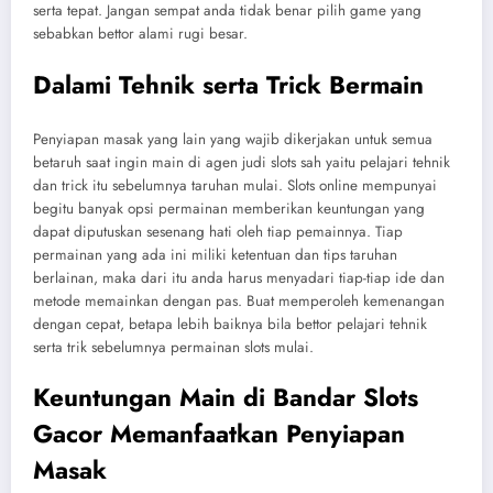
serta tepat. Jangan sempat anda tidak benar pilih game yang
sebabkan bettor alami rugi besar.
Dalami Tehnik serta Trick Bermain
Penyiapan masak yang lain yang wajib dikerjakan untuk semua
betaruh saat ingin main di agen judi slots sah yaitu pelajari tehnik
dan trick itu sebelumnya taruhan mulai. Slots online mempunyai
begitu banyak opsi permainan memberikan keuntungan yang
dapat diputuskan sesenang hati oleh tiap pemainnya. Tiap
permainan yang ada ini miliki ketentuan dan tips taruhan
berlainan, maka dari itu anda harus menyadari tiap-tiap ide dan
metode memainkan dengan pas. Buat memperoleh kemenangan
dengan cepat, betapa lebih baiknya bila bettor pelajari tehnik
serta trik sebelumnya permainan slots mulai.
Keuntungan Main di Bandar Slots
Gacor Memanfaatkan Penyiapan
Masak