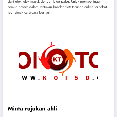
dari efek jelek masuk dengan blog palsu. Untuk memperingan
semua proses dalam tentukan bandar slots taruhan online terhebat,
jadi simak cara-cara berikut:
Minta rujukan ahli