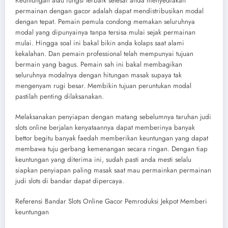
Keuntungan atau fungsi terbaik selesai anda menyediakan
permainan dengan gacor adalah dapat mendistribusikan modal
dengan tepat. Pemain pemula condong memakan seluruhnya
modal yang dipunyainya tanpa tersisa mulai sejak permainan
mulai. Hingga soal ini bakal bikin anda kolaps saat alami
kekalahan. Dan pemain professional telah mempunyai tujuan
bermain yang bagus. Pemain sah ini bakal membagikan
seluruhnya modalnya dengan hitungan masak supaya tak
mengenyam rugi besar. Membikin tujuan peruntukan modal
pastilah penting dilaksanakan.
Melaksanakan penyiapan dengan matang sebelumnya taruhan judi
slots online berjalan kenyataannya dapat memberinya banyak
bettor begitu banyak faedah memberikan keuntungan yang dapat
membawa tuju gerbang kemenangan secara ringan. Dengan tiap
keuntungan yang diterima ini, sudah pasti anda mesti selalu
siapkan penyiapan paling masak saat mau permainkan permainan
judi slots di bandar dapat dipercaya.
Referensi Bandar Slots Online Gacor Pemroduksi Jekpot Memberi
keuntungan