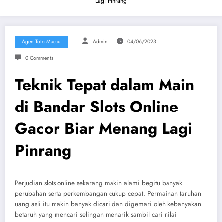
Lagi Pinrang
Agen Toto Macau
Admin
04/06/2023
0 Comments
Teknik Tepat dalam Main
di Bandar Slots Online
Gacor Biar Menang Lagi
Pinrang
Perjudian slots online sekarang makin alami begitu banyak
perubahan serta perkembangan cukup cepat. Permainan taruhan
uang asli itu makin banyak dicari dan digemari oleh kebanyakan
betaruh yang mencari selingan menarik sambil cari nilai