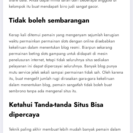
share data. Anda dapat minta saran dari beberapa anggota di
kelompok itu buat mendapati biro judi sangat gacor.
Tidak boleh sembarangan
Kerap kali ditemui pemain yang mengenyam sejumlah kerugian
waktu permainkan permainan slots dengan online disebabkan
kekeliruan dalam menentukan blog resmi. Biarpun sekarang
permainan beting slots gampang untuk didapati di mesin
penelusuran internet, tetapi tidak seluruhnya situs sediakan
pelayanan ini dapat dipercayai seluruhnya. Banyak blog punya
mutu service jelek sekali sampai permainan tidak sah. Oleh karena
itu, buat mengelit jumlah rugi dirasakan gara-gara kekeliruan
dalam menentukan blog, pemain sangatlah tidak boleh buat
sembrono tanpa ada mengenal situs itu.
Ketahui Tanda-tanda Situs Bisa
dipercaya
Teknik paling akhir membuat lebih mudah banyak pemain dalam