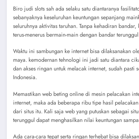
Biro judi slots sah ada selaku satu diantaranya fasil
sebanyaknya keseluruhan keuntungan sepanjang mainka
seluruhnya aktivitas taruhan. Tanpa kehadiran bandar, 
terus-menerus bermain-main dengan bandar terunggul 
Waktu ini sambungan ke internet bisa dilaksanakan ol
maya. kemodernan tehnologi ini jadi satu diantara ci
dan akses ringan untuk melacak internet, sudah pasti 
Indonesia.
Memastikan web beting online di mesin pelacakan inte
internet, maka ada beberapa ribu tipe hasil pelacakan
dari situs itu. Kali saja web yang putuskan sebagai si
terunggul dapat menghasilkan nilai keuntungan sampai
Ada cara-cara tepat serta ringan terhebat bisa dilaks