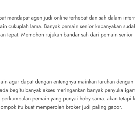
at mendapat agen judi online terhebat dan sah dalam inter
main cukuplah lama. Banyak pemain senior kebanyakan sudah
gan tepat. Memohon rujukan bandar sah dari pemain senior 
emain agar dapat dengan entengnya mainkan taruhan dengan
ni ada begitu banyak akses meringankan banyak penyuka ig
perkumpulan pemain yang punyai hoby sama. akan tetapi ke
lompok itu buat memperoleh broker judi paling gacor.