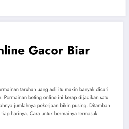
nline Gacor Biar
mainan taruhan uang asli itu makin banyak dicari
 Permainan beting online ini kerap dijadikan satu
gahnya jumlahnya pekerjaan bikin pusing. Ditambah
tiap harinya. Cara untuk bermainya termasuk