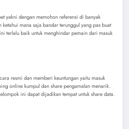
net yakni dengan memohon referensi di banyak
 ketahui mana saja bandar terunggul yang pas buat
ini terlalu baik untuk menghindar pemain dari masuk
 cara resmi dan memberi keuntungan yaitu masuk
aming online kumpul dan share pengamalan menarik.
lompok ini dapat dijadikan tempat untuk share data.