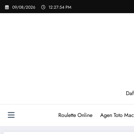
Skip
09/08/2026
12:27:55 PM
to
content
Daf
Roulette Online
Agen Toto Ma