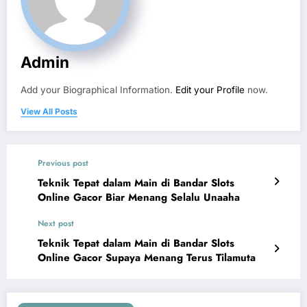
Admin
Add your Biographical Information.
Edit your Profile
now.
View All Posts
Previous post
Teknik Tepat dalam Main di Bandar Slots
Online Gacor Biar Menang Selalu Unaaha
Next post
Teknik Tepat dalam Main di Bandar Slots
Online Gacor Supaya Menang Terus Tilamuta