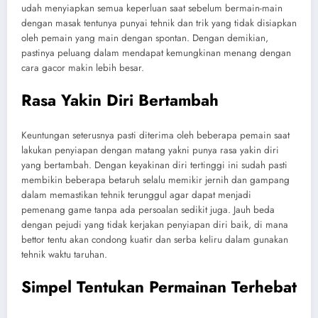
udah menyiapkan semua keperluan saat sebelum bermain-main
dengan masak tentunya punyai tehnik dan trik yang tidak disiapkan
oleh pemain yang main dengan spontan. Dengan demikian,
pastinya peluang dalam mendapat kemungkinan menang dengan
cara gacor makin lebih besar.
Rasa Yakin Diri Bertambah
Keuntungan seterusnya pasti diterima oleh beberapa pemain saat
lakukan penyiapan dengan matang yakni punya rasa yakin diri
yang bertambah. Dengan keyakinan diri tertinggi ini sudah pasti
membikin beberapa betaruh selalu memikir jernih dan gampang
dalam memastikan tehnik terunggul agar dapat menjadi
pemenang game tanpa ada persoalan sedikit juga. Jauh beda
dengan pejudi yang tidak kerjakan penyiapan diri baik, di mana
bettor tentu akan condong kuatir dan serba keliru dalam gunakan
tehnik waktu taruhan.
Simpel Tentukan Permainan Terhebat