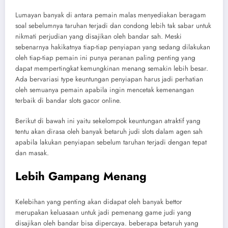
Lumayan banyak di antara pemain malas menyediakan beragam
soal sebelumnya taruhan terjadi dan condong lebih tak sabar untuk
nikmati perjudian yang disajikan oleh bandar sah. Meski
sebenarnya hakikatnya tiap-tiap penyiapan yang sedang dilakukan
oleh tiap-tiap pemain ini punya peranan paling penting yang
dapat mempertingkat kemungkinan menang semakin lebih besar.
Ada bervariasi type keuntungan penyiapan harus jadi perhatian
oleh semuanya pemain apabila ingin mencetak kemenangan
terbaik di bandar slots gacor online.
Berikut di bawah ini yaitu sekelompok keuntungan atraktif yang
tentu akan dirasa oleh banyak betaruh judi slots dalam agen sah
apabila lakukan penyiapan sebelum taruhan terjadi dengan tepat
dan masak.
Lebih Gampang Menang
Kelebihan yang penting akan didapat oleh banyak bettor
merupakan keluasaan untuk jadi pemenang game judi yang
disajikan oleh bandar bisa dipercaya. beberapa betaruh yang