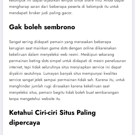
kelompok ini dapat dijadikan tempat untuk share info. Anda dapat
mengharap saran dari beberapa peserta di kelompok itu untuk
mendapati broker judi paling gacor.
Gak boleh sembrono
Sangat sering didapati pemain yang merasakan beberapa
kerugian saat mainkan game slots dengan online dikarenakan
kekeliruan dalam menyeleksi web resmi. Meskipun sekarang
permainan beting slots simpel untuk didapati di mesin penelusuran
internet, tapi tidak seluruhnya situs menyiapkan service ini dapat
diyakini seutuhnya. Lumayan banyak situs mempunyai kwalitas
service sangat jelek sampai permainan tidak sah. Karena itu, untuk
menghindar jumlah rugi dirasakan karena kekeliruan saat
menyeleksi situs, pemain begitu tidak boleh buat sembarangan
tanpa mengetahui website itu.
Ketahui Ciri-ciri Situs Paling
dipercaya