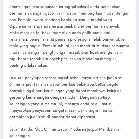
Keuntungan atau kegunaan terunggul selesai anda persiapkan
permainan dengan gacor yakni dapat membagikan modal dengan
pas. Pemain awam condong habiskan semua modal yang
dipunyainya tanpa ada tersisa sejak mulai permainan diawali.
Maka masalah ini bakal membikin anda pailit saat alami
kekalahan. Sementara itu pemain professional telah punyai obyek
main yang bagus. Pemain sah ini akan mendistribusikan semuanya
modalnya dengan penghitungan masak biar tidak mengenyam
rugi besar. Membikin obyek peruntukan modal pasti begitu
penting dilaksanakan.
Lakukan penyiapan secara masak sebelumnya taruhan judi slots
online terjadi faktanya dapat berikan beberapa bettor begitu
banyak fungsi beri keuntungan yang dapat membawa ketujuan
gerbang kemenangan dengan mudah. Dengan tiap-tiap
keuntungan yang diterima ini, tentunya anda selalu harus
menyiapkan penyiapan sangat masak waktu ingin mainkan
permainan judi slots di bandar dapat dipercaya.
Saran Bandar Slots Online Gacor Produsen Jekpot Memberikan
keuntungan