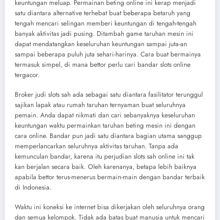
keuntungan meluap. Permainan beting online ini kerap menjadi
satu diantara alternative terhebat buat beberapa betaruh yang
tengah mencari selingan memberi keuntungan di tengah-tengah
banyak aktivitas jadi pusing. Ditambah game taruhan mesin ini
dapat mendatangkan keseluruhan keuntungan sampai juta-an
sampai beberapa puluh juta sehari-harinya. Cara buat bermainya
termasuk simpel, di mana bettor perlu cari bandar slots online
tergacor.
Broker judi slots sah ada sebagai satu diantara fasilitator terunggul
sajikan lapak atau rumah taruhan ternyaman buat seluruhnya
pemain. Anda dapat nikmati dan cari sebanyaknya keseluruhan
keuntungan waktu permainkan taruhan beting mesin ini dengan
cara online. Bandar pun jadi satu diantara bagian utama sanggup
memperlancarkan seluruhnya aktivitas taruhan. Tanpa ada
kemunculan bandar, karena itu perjudian slots sah online ini tak
kan berjalan secara baik. Oleh karenanya, betapa lebih baiknya
apabila bettor terus-menerus bermain-main dengan bandar terbaik
di Indonesia.
Waktu ini koneksi ke internet bisa dikerjakan oleh seluruhnya orang
dan semua kelompok. Tidak ada batas buat manusia untuk mencari